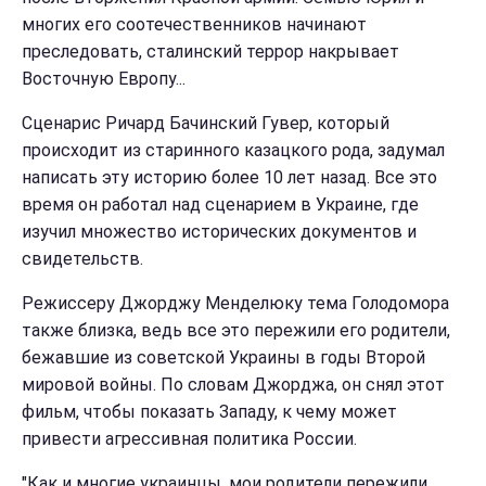
многих его соотечественников начинают
преследовать, сталинский террор накрывает
Восточную Европу...
Сценарис Ричард Бачинский Гувер, который
происходит из старинного казацкого рода, задумал
написать эту историю более 10 лет назад. Все это
время он работал над сценарием в Украине, где
изучил множество исторических документов и
свидетельств.
Режиссеру Джорджу Менделюку тема Голодомора
также близка, ведь все это пережили его родители,
бежавшие из советской Украины в годы Второй
мировой войны. По словам Джорджа, он снял этот
фильм, чтобы показать Западу, к чему может
привести агрессивная политика России.
"Как и многие украинцы, мои родители пережили