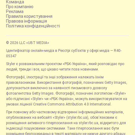
Команда
Про компанію
Реклама
Правила користування
Правова інформація
Політика конфіденційності
© 2026 LLC «UBT MEDIA»
Ідентифікатор онлайн-медіа в Реєстрі суб’єктів у сфері медіа — R40-
05347
Styler є розважальним проєктом «РБК-Україна», який розповідає про
людей, тренди і все, що цікаво читати поза новинами.
Фотографії, ілюстрації та інші зображення належать їхнім
правовласникам. Використання фотографій, позначених Getty Images,
допускається виключно за наявності письмового дозволу
фотоагентства Getty Images. Фотографії, позначені логотипом «Styler»
або підписані «Styler» чи «РБК-Україна», можуть використовуватися на
умовах ліцензії Creative Commons Attribution 4.0 International.
При повному або частковому відтворенні інформаційних матеріалів,
опублікованих на вебсайті «Styler» (styler.rbc.ua), обов'язковим є
розміщення активного гіперпосилання на styler.rbc.ua, відкритого для
індексації пошуковими системами. Таке гіперпосилання має бути
розміщене безпосередньо в тексті матеріалу не нижче другого абзацу.