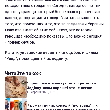
невероятные страдания. Сегодня, наверное, нет ни
одного украинца, который бы не знал о репрессиях,
казнях, депортациях и голоде. Учитывая важность
того, что произошло, и то, что за пределами Украины
мало кто знает об этих событиях, эту историю
геноцида необходимо показать. Это важно сегодня",
- подчеркнул он.
Кстати,
украинские десантники одобрили фильм
"Рейд", посвященный их подвигу.
Читайте також
Чорна смуга закінчується: три знаки
Зодіаку, яким нарешті стане легше
08 серпня 2026, 19:19
7 романтичних комедій "нульових", які