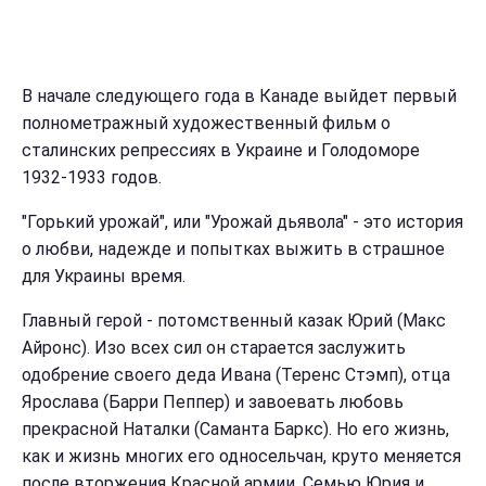
В начале следующего года в Канаде выйдет первый
полнометражный художественный фильм о
сталинских репрессиях в Украине и Голодоморе
1932-1933 годов.
"Горький урожай", или "Урожай дьявола" - это история
о любви, надежде и попытках выжить в страшное
для Украины время.
Главный герой - потомственный казак Юрий (Макс
Айронс). Изо всех сил он старается заслужить
одобрение своего деда Ивана (Теренс Стэмп), отца
Ярослава (Барри Пеппер) и завоевать любовь
прекрасной Наталки (Саманта Баркс). Но его жизнь,
как и жизнь многих его односельчан, круто меняется
после вторжения Красной армии. Семью Юрия и