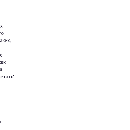
их
го
зких,
но
как
я
летать"
т
х