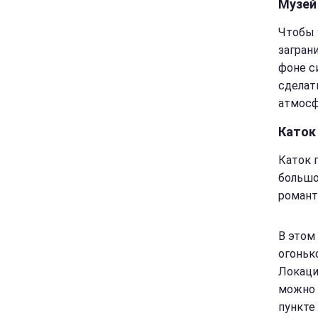
Музей
Чтобы 
загран
фоне с
сделат
атмосф
Каток
Каток 
большо
романт
В этом
огоньк
Локаци
можно 
пункте