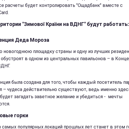
Все расчеты будет контролировать "Ощадбанк" вместе с
ard.
ритории "Зимової Країни на ВДНГ" будут работать:
енция Деда Мороза
ю новогоднюю площадку страны и одну из лучших резиде
 обустроят в одном из центральных павильонов – в Конц
ВДНГ.
нция была создана для того, чтобы каждый посетитель па
л – чудеса действительно существуют, ведь именно здес
будет загадать заветное желание и убедиться - мечты
тся.
овые горки
з самых популярных локаций прошлых лет станет в этом г