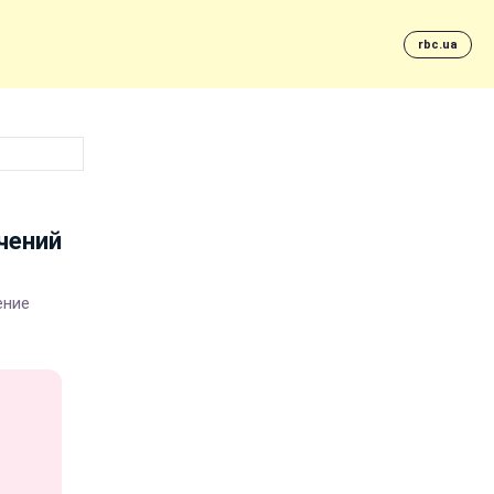
rbc.ua
чений
ение