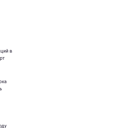
нций в
ерт
рка
ь
оду