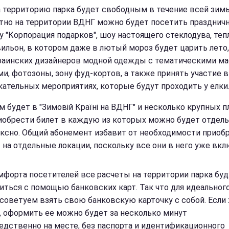
а территорию парка будет свободным в течение всей зим
тно на территории ВДНГ можно будет посетить празднич
у "Корпорация подарков", шоу настоящего стеклодува, те
вильон, в котором даже в лютый мороз будет царить лето,
раинских дизайнеров модной одежды с тематическими ма
ми, фотозоны, зону фуд-кортов, а также принять участие в
кательных мероприятиях, которые будут проходить у елки
м будет в "Зимовій Країні на ВДНГ" и несколько крупных 
риобрести билет в каждую из которых можно будет отдель
ксно. Общий абонемент избавит от необходимости приоб
 на отдельные локации, поскольку все они в него уже вк
мфорта посетителей все расчеты на территории парка буд
иться с помощью банковских карт. Так что для идеальног
 советуем взять свою банковскую карточку с собой. Если
, оформить ее можно будет за несколько минут
едственно на месте, без паспорта и идентификационного