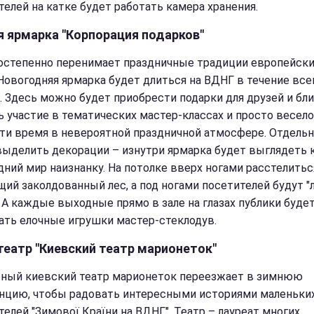
телей на катке будет работать камера хранения.
я ярмарка "Корпорация подарков"
остепенно перенимает праздничные традиции европейск
 Новогодняя ярмарка будет длиться на ВДНГ в течение все
. Здесь можно будет приобрести подарки для друзей и бли
ь участие в тематических мастер-классах и просто весело
ти время в невероятной праздничной атмосфере. Отдель
выделить декорации – изнутри ярмарка будет выглядеть 
дний мир наизнанку. На потолке вверх ногами расстелитьс
щий заколдованный лес, а под ногами посетителей будут "
. А каждые выходные прямо в зале на глазах публики буде
ать елочные игрушки мастер-стеклодув.
театр "Киевский театр марионеток"
ный киевский театр марионеток переезжает в зимнюю
нцию, чтобы радовать интересными историями маленьки
телей "Зимової Країни на ВДНГ". Театр – лауреат многих