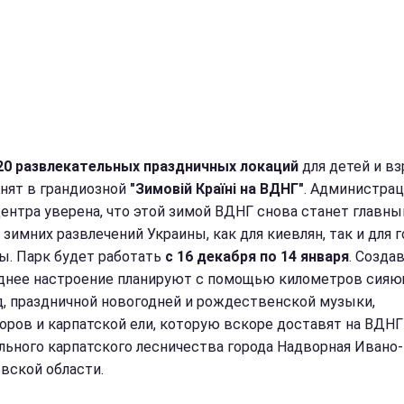
20 развлекательных праздничных локаций
для детей и в
нят в грандиозной
"Зимовій Країні на ВДНГ"
. Администрац
ентра уверена, что этой зимой ВДНГ снова станет главн
 зимних развлечений Украины, как для киевлян, так и для 
ы. Парк будет работать
с 16 декабря по 14 января
. Созда
днее настроение планируют с помощью километров сия
д, праздничной новогодней и рождественской музыки,
оров и карпатской ели, которую вскоре доставят на ВДНГ
льного карпатского лесничества города Надворная Ивано-
вской области.