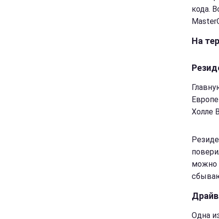
кода. 
MasterC
На тер
Резид
Главну
Европе
Холле 
Резиде
повери
можно 
сбываю
Драйв
Одна и