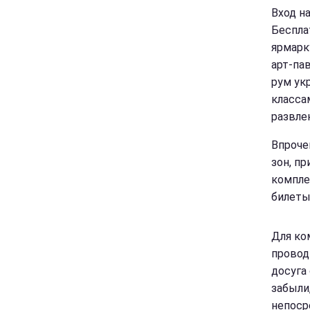
Вход н
Беспла
ярмарк
арт-па
рум ук
класса
развле
Впроче
зон, п
компле
билеты
Для ко
провод
досуга
забыли
непоср