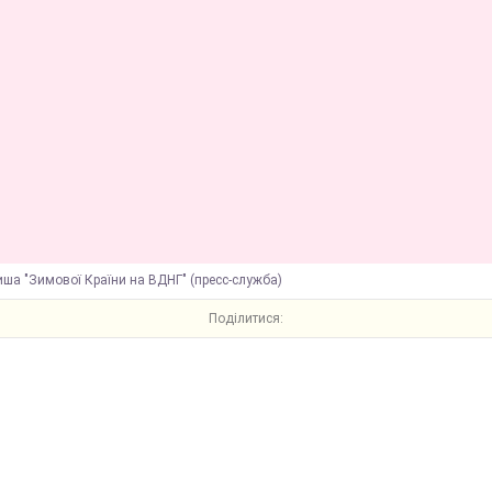
ша "Зимової Країни на ВДНГ" (пресс-служба)
Поділитися: