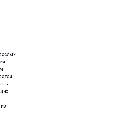
зрослых
ия
ым
гостей
вать
ющих
 из