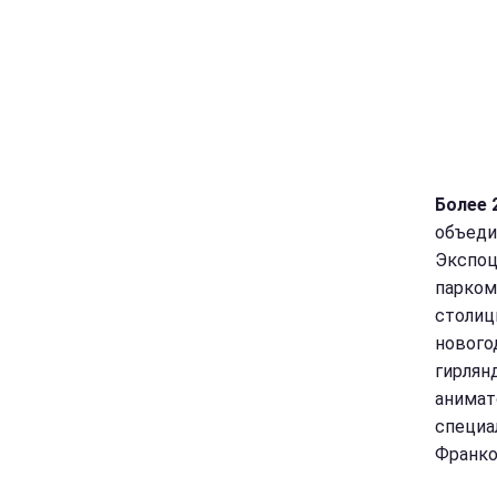
Более 
объеди
Экспоц
парком
столиц
нового
гирлян
анимат
специа
Франко