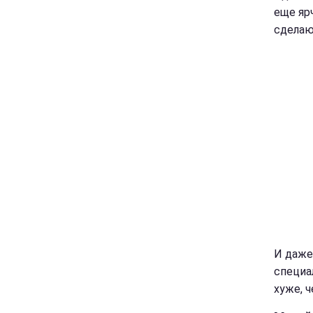
еще яр
сделаю
И даже
специа
хуже, ч