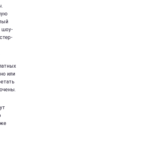
ы.
ную
плый
 шоу-
стер-
.
платных
но или
ретать
лючены.
ут
о
 же