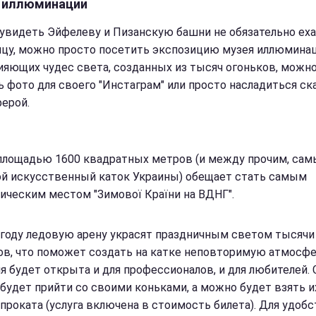
 иллюминации
увидеть Эйфелеву и Пизанскую башни не обязательно ех
ицу, можно просто посетить экспозицию музея иллюминац
ияющих чудес света, созданных из тысяч огоньков, можн
ь фото для своего "Инстаграм" или просто насладиться ск
ерой.
площадью 1600 квадратных метров (и между прочим, сам
й искусственный каток Украины) обещает стать самым
ическим местом "Зимової Країни на ВДНГ".
 году ледовую арену украсят праздничным светом тысячи
ов, что поможет создать на катке неповторимую атмосфе
я будет открыта и для профессионалов, и для любителей.
будет прийти со своими коньками, а можно будет взять и
 проката (услуга включена в стоимость билета). Для удобс