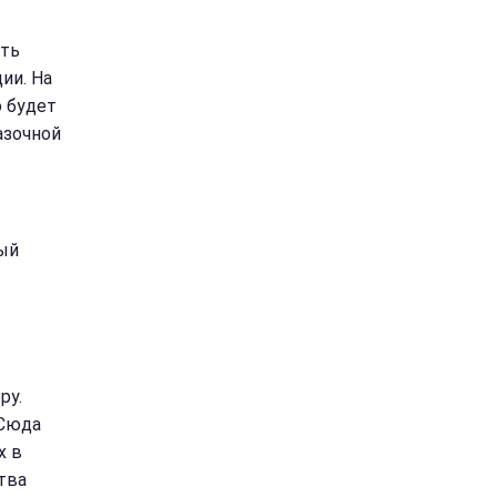
ать
ии. На
о будет
азочной
ый
ру.
 Сюда
х в
тва