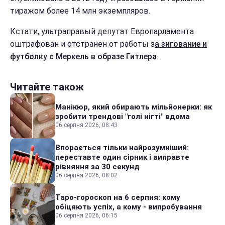
тиражом более 14 млн экземпляров.
Кстати, ультраправый депутат Европарламента
оштрафован и отстранен от работы з
а зигование и
футболку с Меркель в образе Гитлера
.
Читайте також
Манікюр, який обирають мільйонерки: як
зробити трендові "голі нігті" вдома
06 серпня 2026, 08:43
Впорається тільки найрозумніший:
переставте один сірник і виправте
рівняння за 30 секунд
06 серпня 2026, 08:02
Таро-гороскоп на 6 серпня: кому
обіцяють успіх, а кому - випробування
06 серпня 2026, 06:15