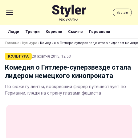
rbc.ua
Люди
Тренди
Корисне
Смачно
Гороскопи
Головна
›
Культура
›
Комедия о Гитлере-суперзвезде стала лидером немецк
КУЛЬТУРА
28 жовтня 2015, 12:53
Комедия о Гитлере-суперзвезде стала
лидером немецкого кинопроката
По сюжету ленты, воскресший фюрер путешествует по
Германии, глядя на страну глазами фашиста