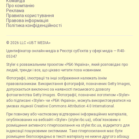
Команда
Про компанію
Реклама
Правила користування
Правова інформація
Політика конфіденційності
© 2026 LLC «UBT MEDIA»
Ідентифікатор онлайн-медіа в Реєстрі суб’єктів у сфері медіа — R40-
05347
Styler є розважальним проєктом «РБК-Україна», який розповідає про
людей, тренди і все, що цікаво читати поза новинами.
Фотографії, ілюстрації та інші зображення належать їхнім
правовласникам. Використання фотографій, позначених Getty Images,
допускається виключно за наявності письмового дозволу
фотоагентства Getty Images. Фотографії, позначені логотипом «Styler»
або підписані «Styler» чи «РБК-Україна», можуть використовуватися на
умовах ліцензії Creative Commons Attribution 4.0 International.
При повному або частковому відтворенні інформаційних матеріалів,
опублікованих на вебсайті «Styler» (styler.rbc.ua), обов'язковим є
розміщення активного гіперпосилання на styler.rbc.ua, відкритого для
індексації пошуковими системами. Таке гіперпосилання має бути
розміщене безпосередньо в тексті матеріалу не нижче другого абзацу.