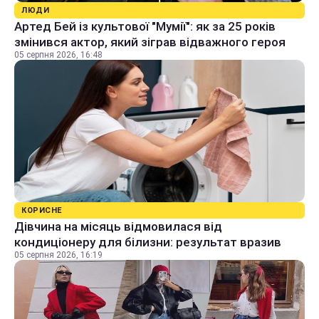
ЛЮДИ
Артед Бей із культової "Мумії": як за 25 років
змінився актор, який зіграв відважного героя
05 серпня 2026, 16:48
КОРИСНЕ
Дівчина на місяць відмовилася від
кондиціонеру для білизни: результат вразив
05 серпня 2026, 16:19