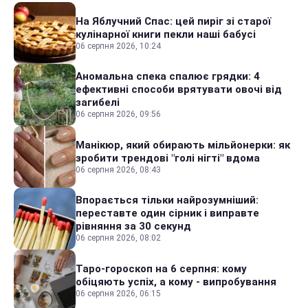
На Яблучний Спас: цей пиріг зі старої
кулінарної книги пекли наші бабусі
06 серпня 2026, 10:24
Аномальна спека спалює грядки: 4
ефективні способи врятувати овочі від
загибелі
06 серпня 2026, 09:56
Манікюр, який обирають мільйонерки: як
зробити трендові "голі нігті" вдома
06 серпня 2026, 08:43
Впорається тільки найрозумніший:
переставте один сірник і виправте
рівняння за 30 секунд
06 серпня 2026, 08:02
Таро-гороскоп на 6 серпня: кому
обіцяють успіх, а кому - випробування
06 серпня 2026, 06:15