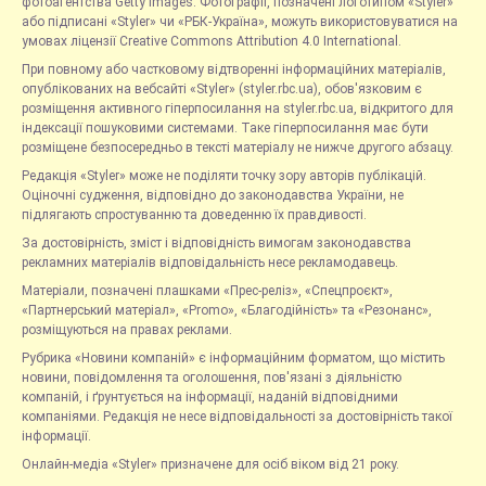
фотоагентства Getty Images. Фотографії, позначені логотипом «Styler»
або підписані «Styler» чи «РБК-Україна», можуть використовуватися на
умовах ліцензії Creative Commons Attribution 4.0 International.
При повному або частковому відтворенні інформаційних матеріалів,
опублікованих на вебсайті «Styler» (styler.rbc.ua), обов'язковим є
розміщення активного гіперпосилання на styler.rbc.ua, відкритого для
індексації пошуковими системами. Таке гіперпосилання має бути
розміщене безпосередньо в тексті матеріалу не нижче другого абзацу.
Редакція «Styler» може не поділяти точку зору авторів публікацій.
Оціночні судження, відповідно до законодавства України, не
підлягають спростуванню та доведенню їх правдивості.
За достовірність, зміст і відповідність вимогам законодавства
рекламних матеріалів відповідальність несе рекламодавець.
Матеріали, позначені плашками «Прес-реліз», «Спецпроєкт»,
«Партнерський матеріал», «Promo», «Благодійність» та «Резонанс»,
розміщуються на правах реклами.
Рубрика «Новини компаній» є інформаційним форматом, що містить
новини, повідомлення та оголошення, пов'язані з діяльністю
компаній, і ґрунтується на інформації, наданій відповідними
компаніями. Редакція не несе відповідальності за достовірність такої
інформації.
Онлайн-медіа «Styler» призначене для осіб віком від 21 року.