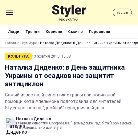
rbc.ua
Люди
Тренди
Корисне
Смачно
Гороскопи
Головна
›
Культура
›
Наталка Диденко: в День защитника Украины от осадк
КУЛЬТУРА
13 жовтня 2015, 10:08
Наталка Диденко: в День защитника
Украины от осадков нас защитит
антициклон
Самый известный синоптик страны при посильной
помощи кота Апельмона подготовила для читателей
Styler прогноз на "двойной" праздничный день
Наталка Диденко
Главный синоптик Opogode.ua, "Громадське Радіо" та "Громадське
ТБ", специально для Styler