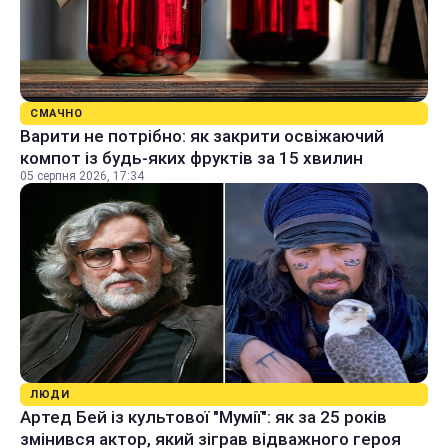
СМАЧНО
Варити не потрібно: як закрити освіжаючий
компот із будь-яких фруктів за 15 хвилин
05 серпня 2026, 17:34
ЛЮДИ
Артед Бей із культової "Мумії": як за 25 років
змінився актор, який зіграв відважного героя