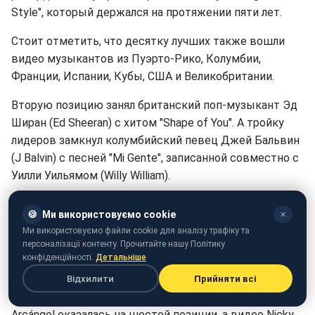
Style", который держался на протяжении пяти лет.
Стоит отметить, что десятку лучших также вошли
видео музыкантов из Пуэрто-Рико, Колумбии,
Франции, Испании, Кубы, США и Великобритании.
Вторую позицию занял британский поп-музыкант Эд
Ширан (Ed Sheeran) с хитом "Shape of You". А тройку
лидеров замкнул колумбийский певец Джей Бальвин
(J Balvin) с песней "Mi Gente", записанной совместно с
Уилли Уильямом (Willy William).
На четвертом месте оказался колумбийский певец
🍪
Ми використовуємо cookie
✕
Малума с песней "Felices los 4".
Ми використовуємо файли cookie для аналізу трафіку та
персоналізації контенту. Прочитайте нашу Політику
Клип американского исполнителя Бруно Марса (Bruno
конфіденційності.
Детальніше
Mars) на песню "That’s What I Like" занял пятое место.
Відхилити
Прийняти всі
Песня Chris Jeday – "Ahora Dice" ft. J. Balvin, Ozuna,
Arcángel оказалась на шестой позиции, а видео Nicky