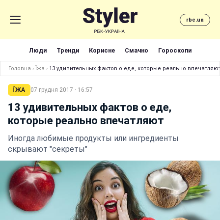
rbc.ua
Люди
Тренди
Корисне
Смачно
Гороскопи
Головна
›
Їжа
›
13 удивительных фактов о еде, которые реально впечатляю
ЇЖА
07 грудня 2017 · 16:57
13 удивительных фактов о еде,
которые реально впечатляют
Иногда любимые продукты или ингредиенты
скрывают "секреты"