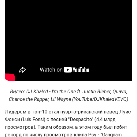
Видео: DJ Khaled - I'm the One ft. Justin Bieber, Quavo,
Chance the Rapper, Lil Wayne (YouTube/DJKhaledVEVO)
Лидером в топ-10 стал пуэрто-риканский певец Луис
Фонси (Luis Fonsi) с песней "Despacito" (4,4 млрд
просмотров). Таким образом, в этом году был побит
рекорд по числу просмотров клипа Psy - "Gangnam