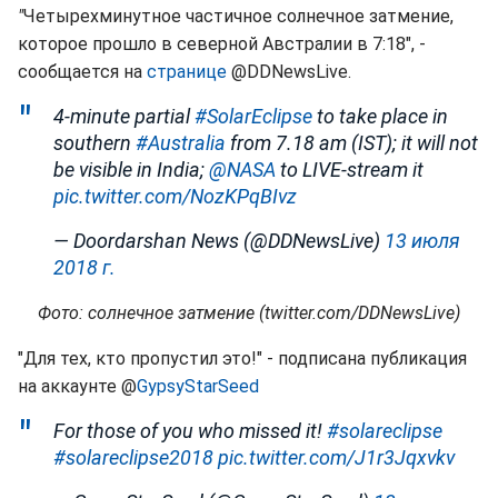
"
Четырехминутное частичное солнечное затмение,
которое прошло в северной Австралии в 7:18", -
сообщается на
странице
@DDNewsLive.
4-minute partial
#SolarEclipse
to take place in
southern
#Australia
from 7.18 am (IST); it will not
be visible in India;
@NASA
to LIVE-stream it
pic.twitter.com/NozKPqBIvz
— Doordarshan News (@DDNewsLive)
13 июля
2018 г.
Фото: солнечное затмение (twitter.com/DDNewsLive)
"Для тех, кто пропустил это!" - подписана публикация
на аккаунте @
GypsyStarSeed
For those of you who missed it!
#solareclipse
#solareclipse2018
pic.twitter.com/J1r3Jqxvkv