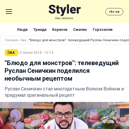
rbc.ua
Люди
Тренди
Корисне
Смачно
Гороскопи
Головна
›
Їжа
›
"Блюдо для монстров": телеведущий Руслан Сеничкин под
ЇЖА
13 липня 2018 · 10:14
"Блюдо для монстров": телеведущий
Руслан Сеничкин поделился
необычным рецептом
Руслан Сеничкин стал многодетным Волком Вэйном и
придумал оригинальный рецепт