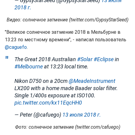
— GypsyStarSeed (@GypsyStarSeed)
13 июля
2018 г.
Видео: солнечное затмение (twitter.com/GypsyStarSeed)
"Великое солнечное затмение 2018 в Мельбурне в
13:23 по местному времени", - написал пользователь
@caguefo
.
The Great 2018 Australian
#Solar
#Eclipse
in
#Melbourne
at 13:23 local time.
Nikon D750 on a 20cm
@MeadeInstrument
LX200 with a home made Baader solar filter.
Single 1/400s exposure at ISO100.
pic.twitter.com/kx11EqcHH0
— Peter (@cafuego)
13 июля 2018 г.
Фото: солнечное затмение (twitter.com/cafuego)