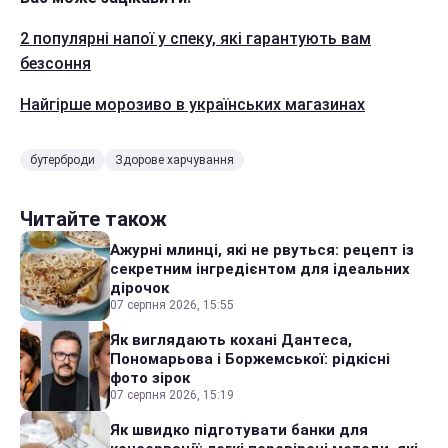
2 популярні напої у спеку, які гарантують вам
безсоння
Найгірше морозиво в українських магазинах
бутерброди
Здорове харчування
Читайте також
Ажурні млинці, які не рвуться: рецепт із
секретним інгредієнтом для ідеальних
дірочок
07 серпня 2026, 15:55
Як виглядають кохані Дантеса,
Пономарьова і Боржемської: рідкісні
фото зірок
07 серпня 2026, 15:19
Як швидко підготувати банки для