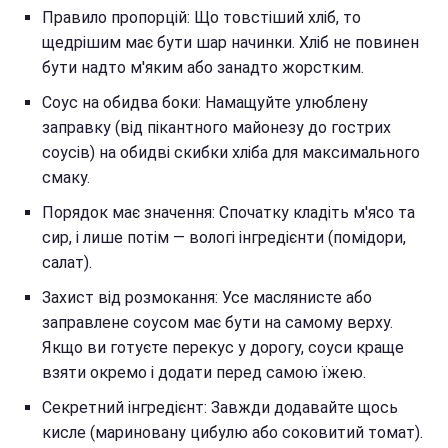
Правило пропорцій: Що товстіший хліб, то
щедрішим має бути шар начинки. Хліб не повинен
бути надто м'яким або занадто жорстким.
Соус на обидва боки: Намащуйте улюблену
заправку (від пікантного майонезу до гострих
соусів) на обидві скибки хліба для максимального
смаку.
Порядок має значення: Спочатку кладіть м'ясо та
сир, і лише потім — вологі інгредієнти (помідори,
салат).
Захист від розмокання: Усе маслянисте або
заправлене соусом має бути на самому верху.
Якщо ви готуєте перекус у дорогу, соуси краще
взяти окремо і додати перед самою їжею.
Секретний інгредієнт: Завжди додавайте щось
кисле (мариновану цибулю або соковитий томат).