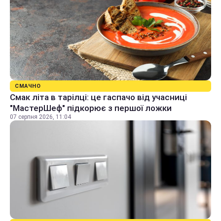
СМАЧНО
Смак літа в тарілці: це гаспачо від учасниці
"МастерШеф" підкорює з першої ложки
07 серпня 2026, 11:04