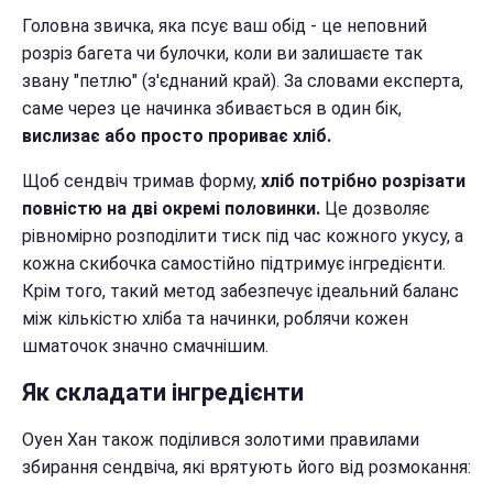
Головна звичка, яка псує ваш обід - це неповний
розріз багета чи булочки, коли ви залишаєте так
звану "петлю" (з'єднаний край). За словами експерта,
саме через це начинка збивається в один бік,
вислизає або просто прориває хліб.
Щоб сендвіч тримав форму,
хліб потрібно розрізати
повністю на дві окремі половинки.
Це дозволяє
рівномірно розподілити тиск під час кожного укусу, а
кожна скибочка самостійно підтримує інгредієнти.
Крім того, такий метод забезпечує ідеальний баланс
між кількістю хліба та начинки, роблячи кожен
шматочок значно смачнішим.
Як складати інгредієнти
Оуен Хан також поділився золотими правилами
збирання сендвіча, які врятують його від розмокання: