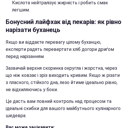
Кислота нейтралізує жирність і робить смак
легшим.
Бонусний лайфхак від пекарів: як рівно
нарізати буханець
Якщо ви віддаєте перевагу цілому буханцю,
експерти радять перевертати хліб догори дриґом
перед нарізанням.
Зазвичай верхня скоринка округла і жорстка, через
що ніж ковзає і зріз виходить кривим. Якщо ж різати
з плаского, стійкого дна, лезо йтиме ідеально рівно,
не відхиляючись у боки.
Це дасть вам повний контроль над процесом та
ідеальні скибки для вашого майбутнього кулінарного
шедевра.
Вас може зацікавити: