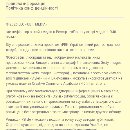
Правова інформація
Політика конфіденційності
© 2026 LLC «UBT MEDIA»
Ідентифікатор онлайн-медіа в Реєстрі суб’єктів у сфері медіа — R40-
05347
Styler є розважальним проєктом «РБК-Україна», який розповідає про
людей, тренди і все, що цікаво читати поза новинами.
Фотографії, ілюстрації та інші зображення належать їхнім
правовласникам. Використання фотографій, позначених Getty Images,
допускається виключно за наявності письмового дозволу
фотоагентства Getty Images. Фотографії, позначені логотипом «Styler»
або підписані «Styler» чи «РБК-Україна», можуть використовуватися на
умовах ліцензії Creative Commons Attribution 4.0 International.
При повному або частковому відтворенні інформаційних матеріалів,
опублікованих на вебсайті «Styler» (styler.rbc.ua), обов'язковим є
розміщення активного гіперпосилання на styler.rbc.ua, відкритого для
індексації пошуковими системами. Таке гіперпосилання має бути
розміщене безпосередньо в тексті матеріалу не нижче другого абзацу.
Редакція «Styler» може не поділяти точку зору авторів публікацій.
Оціночні судження, відповідно до законодавства України, не