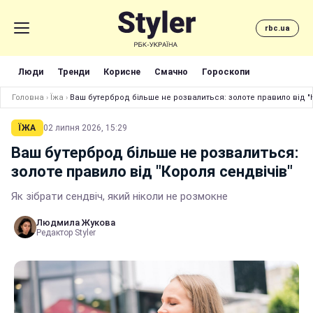
rbc.ua
Люди
Тренди
Корисне
Смачно
Гороскопи
Головна
›
Їжа
›
Ваш бутерброд більше не розвалиться: золоте правило від "
ЇЖА
02 липня 2026, 15:29
Ваш бутерброд більше не розвалиться:
золоте правило від "Короля сендвічів"
Як зібрати сендвіч, який ніколи не розмокне
Людмила Жукова
Редактор Styler