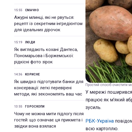
15:55
СМАЧНО
Ажурні млинці, які не рвуться:
рецепт із секретним інгредієнтом
для ідеальних дірочок
15:19
ЛЮДИ
Як виглядають кохані Дантеса,
Пономарьова і Боржемської:
рідкісні фото зірок
14:36
КОРИСНЕ
Як швидко підготувати банки для
Простий спосіб очистити мо
консервації: легкі перевірені
У мережі поширився 
методи, які зекономлять ваш час
працює як м’який аб
13:55
зусиль.
ГОРОСКОПИ
Чому не можна мити підлогу після
гостей: що означає ця прикмета і
РБК-Україна
повідом
звідки вона взялася
всю картоплю.