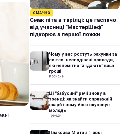
СМАЧНО
Смак літа в тарілці: це гаспачо
від учасниці "МастерШеф"
підкорює з першої ложки
Чому у вас ростуть рахунки за
світло: несподівані прилади,
які непомітно "з'їдають" ваші
гроші
Корисне
Ці "бабусині" речі знову в
тренді: як знайти справжній
скарб і чому його скуповує
молодь
евні
Тренди
Плаксива Мірта з "Гаррі