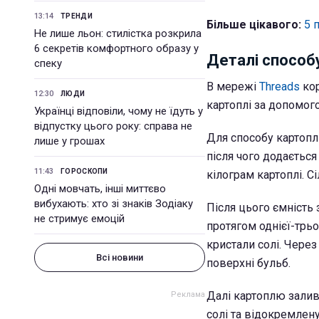
13:14
ТРЕНДИ
Більше цікавого:
5 
Не лише льон: стилістка розкрила
6 секретів комфортного образу у
Деталі способ
спеку
В мережі
Threads
ко
12:30
ЛЮДИ
картоплі за допомого
Українці відповіли, чому не їдуть у
відпустку цього року: справа не
Для способу картоплю
лише у грошах
після чого додається
11:43
ГОРОСКОПИ
кілограм картоплі. С
Одні мовчать, інші миттєво
вибухають: хто зі знаків Зодіаку
Після цього ємність
не стримує емоцій
протягом однієї-трьо
кристали солі. Чере
Всі новини
поверхні бульб.
Далі картоплю залив
солі та відокремлену