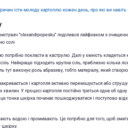
причин їсти молоду картоплю кожен день, про які ви навіть
у
ристувач "olexandrpopesku" поділився лайфхаком з очищенн
ю солі.
 потрібно покласти в каструлю. Далі у ємність кладеться 
 сіль. Найкраще підходить крупна сіль, приблизно кілька л
іль тут виконує роль абразиву, тобто матеріалу, який створює
 закривається і картопля активно перемішується або струшу
х хвилин. У процесі картопля постійно треться одна об одну 
з це тонка шкірка починає пошкоджуватися і поступово відх
ають водою і промивають. Це потрібно для того, щоб зми
 шкірку.