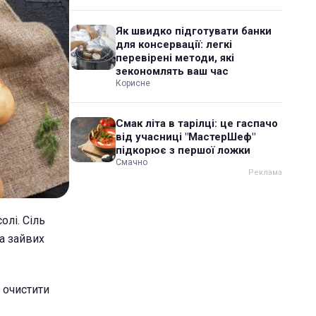
Як швидко підготувати банки
для консервації: легкі
перевірені методи, які
зекономлять ваш час
Корисне
Смак літа в тарілці: це гаспачо
від учасниці "МастерШеф"
підкорює з першої ложки
Смачно
лі. Сіль
а зайвих
 очистити