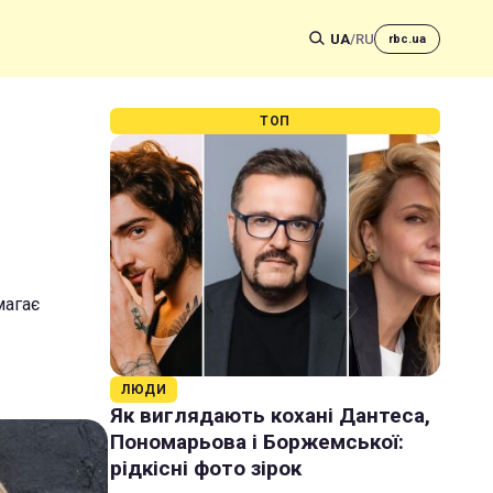
UA
/
RU
rbc.ua
ТОП
магає
ЛЮДИ
Як виглядають кохані Дантеса,
Пономарьова і Боржемської:
рідкісні фото зірок