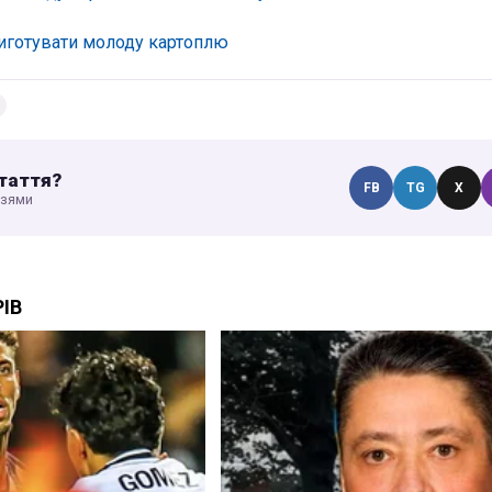
риготувати молоду картоплю
таття?
FB
TG
X
узями