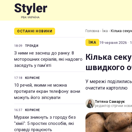
Головна
›
Їжа
›
Кілька секу
ОСТАННІ НОВИНИ
19 червня 2026 · 1
ЇЖА
18:09
ТРЕНДИ
З ними не заснеш до ранку: 8
Кілька секу
моторошних серіалів, які надовго
швидкого о
засядуть у пам'яті
17:18
КОРИСНЕ
У мережі поділились
10 речей, якими не можна
очистити картоплю
протирати екран телефону: вони
можуть його зіпсувати
Тетяна Самарук
редактор стрічки нов
16:37
КОРИСНЕ
Мурахи зникнуть з городу без
"хімії": 5 простих способів, які
справді працюють