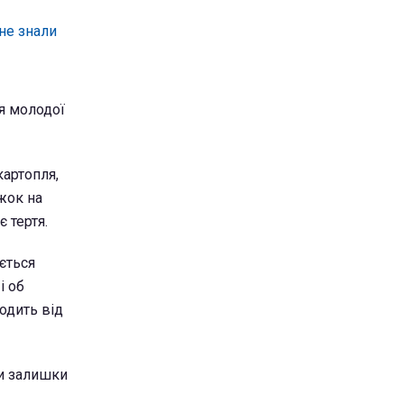
 не знали
я молодої
картопля,
ожок на
 тертя.
ється
і об
одить від
ти залишки