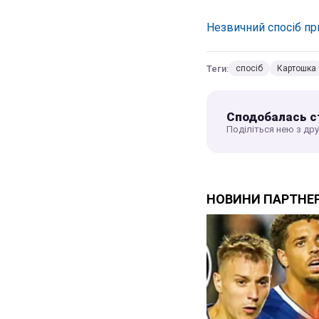
Незвичний спосіб п
Теги:
спосіб
Картошка
Сподобалась с
Поділіться нею з др