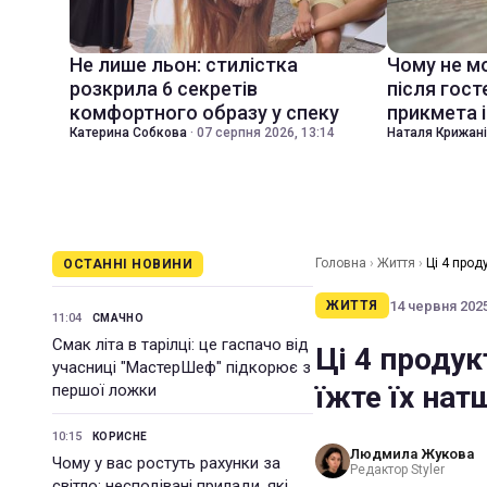
Не лише льон: стилістка
Чому не м
розкрила 6 секретів
після гост
комфортного образу у спеку
прикмета і
Катерина Собкова
·
07 серпня 2026, 13:14
Наталя Крижан
Головна
›
Життя
›
Ці 4 прод
ОСТАННІ НОВИНИ
14 червня 2025
ЖИТТЯ
11:04
СМАЧНО
Смак літа в тарілці: це гаспачо від
Ці 4 продук
учасниці "МастерШеф" підкорює з
їжте їх на
першої ложки
10:15
КОРИСНЕ
Людмила Жукова
Чому у вас ростуть рахунки за
Редактор Styler
світло: несподівані прилади, які