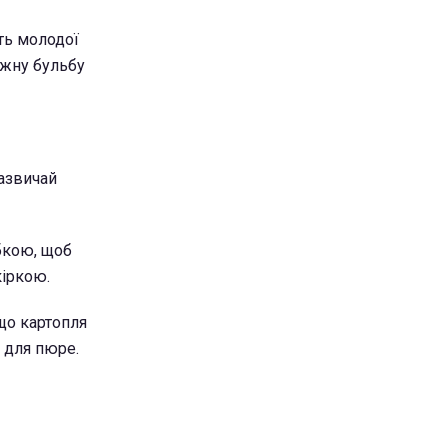
ть молодої
ожну бульбу
зазвичай
убкою, щоб
кіркою.
що картопля
 для пюре.