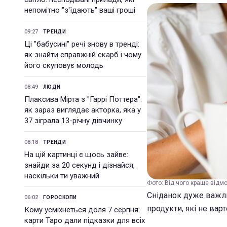
непомітно "з'їдають" ваші гроші
09:27
ТРЕНДИ
Ці "бабусині" речі знову в тренді:
як знайти справжній скарб і чому
його скуповує молодь
08:49
ЛЮДИ
Плаксива Мірта з "Гаррі Поттера":
як зараз виглядає акторка, яка у
37 зіграла 13-річну дівчинку
08:18
ТРЕНДИ
На цій картинці є щось зайве:
знайди за 20 секунд і дізнайся,
наскільки ти уважний
Фото: Від чого краще відмо
Сніданок дуже важли
06:02
ГОРОСКОПИ
продукти, які не вар
Кому усміхнеться доля 7 серпня:
карти Таро дали підказки для всіх