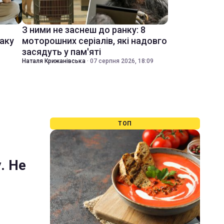
З ними не заснеш до ранку: 8
іаку
моторошних серіалів, які надовго
засядуть у пам'яті
Наталя Крижанівська
·
07 серпня 2026, 18:09
ТОП
. Не