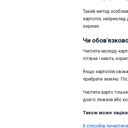
Такий метод особлив
картоплі, наприклад 
окремо.
Чи обов'язков
Чистити молоду карто
їстівна і навіть корис
Якщо картопля свіжа
прибрати землю. Піс
Чистити варто тільк
довго лежала або ко
Також може заціка
6 способів почистит