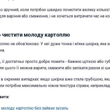
о зручний, коли потрібно швидко почистити велику кількіс
для варіння або смаження, і не хочеться витрачати час на к
о чистити молоду картоплю
плю не обов’язково. У неї дуже тонка і м’яка шкірка, яка 
на.
, її достатньо просто добре помити - бажано щіткою або г
ля цього її можна варити, смажити або запікати разом зі ш
и в окремих випадках: якщо шкірка вже стала грубішою, як
ли потрібна максимально ніжна текстура страви, наприклад
вити:
и молоду картоплю без зайвих зусиль