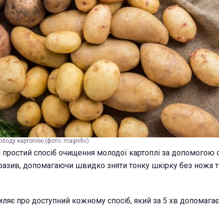
лоду картоплю (фото: magnific)
простий спосіб очищення молодої картоплі за допомогою со
разив, допомагаючи швидко зняти тонку шкірку без ножа т
ляє про доступний кожному спосіб, який за 5 хв допомагає