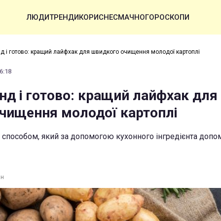
ЛЮДИ
ТРЕНДИ
КОРИСНЕ
СМАЧНО
ГОРОСКОПИ
нд і готово: кращий лайфхак для швидкого очищення молодої картоплі
6:18
нд і готово: кращий лайфхак для
чищення молодої картоплі
 способом, який за допомогою кухонного інгредієнта допо
ин