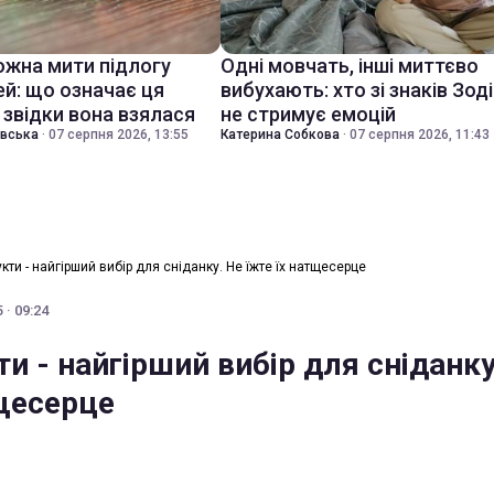
ожна мити підлогу
Одні мовчать, інші миттєво
ей: що означає ця
вибухають: хто зі знаків Зод
 звідки вона взялася
не стримує емоцій
івська
·
07 серпня 2026, 13:55
Катерина Собкова
·
07 серпня 2026, 11:43
укти - найгірший вибір для сніданку. Не їжте їх натщесерце
 · 09:24
ти - найгірший вибір для сніданку
тщесерце