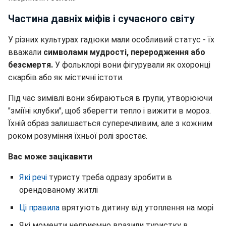
Частина давніх міфів і сучасного світу
У різних культурах гадюки мали особливий статус - їх
вважали
символами мудрості, переродження або
безсмертя.
У фольклорі вони фігурували як охоронці
скарбів або як містичні істоти.
Під час зимівлі вони збираються в групи, утворюючи
"зміїні клубки", щоб зберегти тепло і вижити в мороз.
Їхній образ залишається суперечливим, але з кожним
роком розуміння їхньої ролі зростає.
Вас може зацікавити
Які речі
туристу треба одразу зробити в
орендованому житлі
Ці правила
врятують дитину від утоплення на морі
Які моменти неприємно вразили туристку в