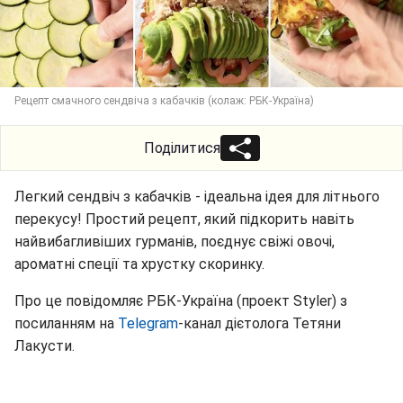
Рецепт смачного сендвіча з кабачків (колаж: РБК-Україна)
Поділитися
Легкий сендвіч з кабачків - ідеальна ідея для літнього
перекусу! Простий рецепт, який підкорить навіть
найвибагливіших гурманів, поєднує свіжі овочі,
ароматні спеції та хрустку скоринку.
Про це повідомляє РБК-Україна (проект Styler) з
посиланням на
Telegram
-канал дієтолога Тетяни
Лакусти.