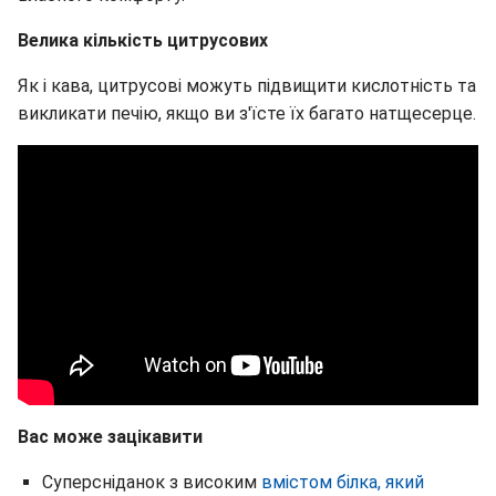
Велика кількість цитрусових
Як і кава, цитрусові можуть підвищити кислотність та
викликати печію, якщо ви з'їсте їх багато натщесерце.
Вас може зацікавити
Суперсніданок з високим
вмістом білка, який