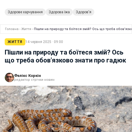
Здорове харчування
Здорова їжа
Здоров'я
Головна
›
Життя
›
Пішли на природу та боїтеся змій? Ось що треба обов'язк
ЖИТТЯ
14 червня 2025 · 09:00
Пішли на природу та боїтеся змій? Ось
що треба обов'язково знати про гадюк
Фелікс Коркін
редактор стрічки новин