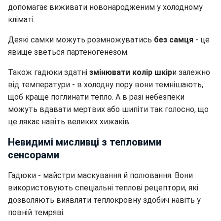
допомагає виживати новонародженим у холодному
кліматі.
Деякі самки можуть розмножуватись
без самця
- це
явище зветься партеногенезом.
Також гадюки здатні
змінювати колір шкір
и залежно
від температури - в холодну пору вони темнішають,
щоб краще поглинати тепло. А в разі небезпеки
можуть вдавати мертвих або шипіти так голосно, що
це лякає навіть великих хижаків.
Невидимі мисливці з тепловими
сенсорами
Гадюки - майстри маскування й полювання. Вони
використовують спеціальні теплові рецептори, які
дозволяють виявляти теплокровну здобич навіть у
повній темряві.