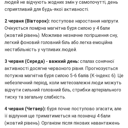
людей не відчують жодних змін у самопочутті, день
сприятливий для будь-якої активності.
2 червня (Вівторок):
поступове наростання напруги.
Очікується помірна магнітна буря силою у 4 бали
(жовтий рівень). Можливе незначне погіршення сну,
легкий фоновий головний біль або легка емоційна
нестабільність у чутливих людей.
3 червня (Середа) - важкий день:
спалах сонячної
активності досягне червоного рівня. Прогнозується
потужна магнітна буря силою 5-6 балів (К-індекс 6). Це
небезпечний період, коли метеозалежні люди можуть
відчути сильний головний біль, стрибки артеріального
тиску та загальну слабкість.
4 червня (Четвер):
буря почне поступово згасати, але
її відлуння ще триматиметься на позначці 4 бали
(жовтий рівень). Організм після пікових навантажень