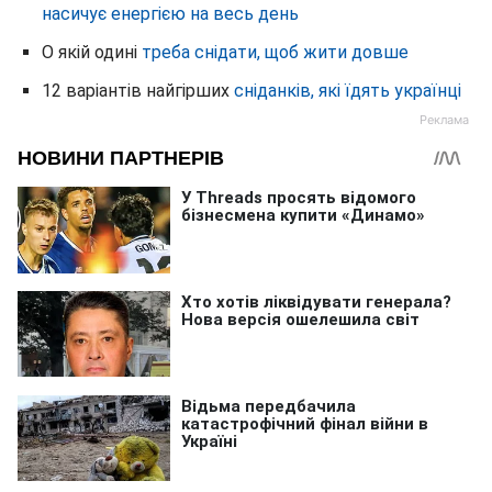
насичує енергією на весь день
О якій одині
треба снідати, щоб жити довше
12 варіантів найгірших
сніданків, які їдять українці