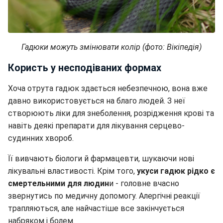
Гадюки можуть змінювати колір (фото: Вікіпедія)
Користь у несподіваних формах
Хоча отрута гадюк здається небезпечною, вона вже
давно використовується на благо людей. З неї
створюють ліки для знеболення, розрідження крові та
навіть деякі препарати для лікування серцево-
судинних хвороб.
Її вивчають біологи й фармацевти, шукаючи нові
лікувальні властивості. Крім того,
укуси гадюк рідко є
смертельними для людин
и - головне вчасно
звернутись по медичну допомогу. Алергічні реакції
трапляються, але найчастіше все закінчується
набряком і болем.