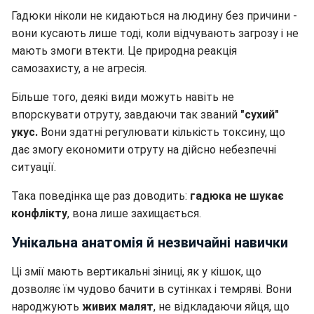
Гадюки ніколи не кидаються на людину без причини -
вони кусають лише тоді, коли відчувають загрозу і не
мають змоги втекти. Це природна реакція
самозахисту, а не агресія.
Більше того, деякі види можуть навіть не
впорскувати отруту, завдаючи так званий
"сухий"
укус.
Вони здатні регулювати кількість токсину, що
дає змогу економити отруту на дійсно небезпечні
ситуації.
Така поведінка ще раз доводить:
гадюка не шукає
конфлікту
, вона лише захищається.
Унікальна анатомія й незвичайні навички
Ці змії мають вертикальні зіниці, як у кішок, що
дозволяє їм чудово бачити в сутінках і темряві. Вони
народжують
живих малят
, не відкладаючи яйця, що