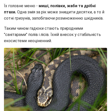
Їх головне меню -
миші, полівки, жаби та дрібні
птахи.
Одна змія за рік може знищити десятки, а то й
сотні гризунів, запобігаючи розмноженню шкідників.
Таким чином гадюки стають природними
"санітарами" полів і лісів. Їхній внесок у стабільність
екосистеми неоціненний.