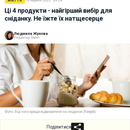
ЖИТТЯ
14 червня 2025 · 09:24
Ці 4 продукти - найгірший вибір для
сніданку. Не їжте їх натщесерце
Людмила Жукова
Редактор Styler
Фото: Від чого краще відмовитися на сніданок (freepik)
Поділитися