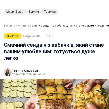
Цікаві факти
Туризм
Тварини
Головна
›
Життя
›
Смачний сендвіч з кабачків, який стане вашим улюбленим
ЖИТТЯ
14 червня 2025 · 07:45
Смачний сендвіч з кабачків, який стане
вашим улюбленим: готується дуже
легко
Тетяна Самарук
редактор стрічки новин