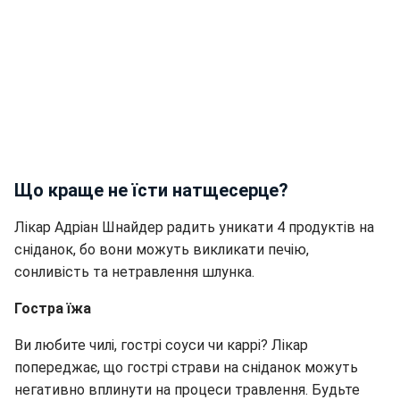
Що краще не їсти натщесерце?
Лікар Адріан Шнайдер радить уникати 4 продуктів на
сніданок, бо вони можуть викликати печію,
сонливість та нетравлення шлунка.
Гостра їжа
Ви любите чилі, гострі соуси чи каррі? Лікар
попереджає, що гострі страви на сніданок можуть
негативно вплинути на процеси травлення. Будьте