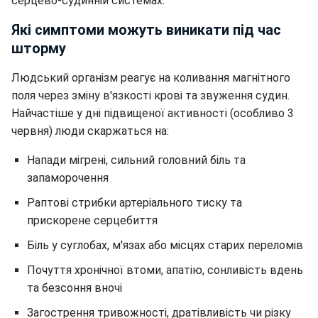
серцево-судинній системах.
Які симптоми можуть виникати під час
шторму
Людський організм реагує на коливання магнітного
поля через зміну в'язкості крові та звуження судин.
Найчастіше у дні підвищеної активності (особливо 3
червня) люди скаржаться на:
Напади мігрені, сильний головний біль та
запаморочення
Раптові стрибки артеріального тиску та
прискорене серцебиття
Біль у суглобах, м'язах або місцях старих переломів
Почуття хронічної втоми, апатію, сонливість вдень
та безсоння вночі
Загострення тривожності, дратівливість чи різку