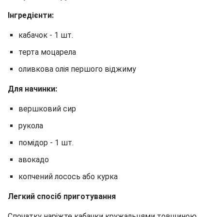
Інгредієнти:
кабачок - 1 шт.
терта моцарела
оливкова олія першого віджиму
Для начинки:
вершковий сир
рукола
помідор - 1 шт.
авокадо
копчений лосось або курка
Легкий спосіб приготування
Спочатку наріжте кабачки кружальцями товщиною