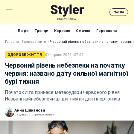
rbc.ua
Люди
Тренди
Корисне
Смачно
Гороскопи
Головна
›
Здорове життя
›
Червоний рівень небезпеки на початку червня: н
ЗДОРОВЕ ЖИТТЯ
01 червня 2026 · 07:05
Червоний рівень небезпеки на початку
червня: названо дату сильної магнітної
бурі тижня
Початок літа принесе метеоудари червоного рівня.
Названі найнебезпечніші дні тижня для гіпертоніків
Анна Шиканова
редактор стрічки новин