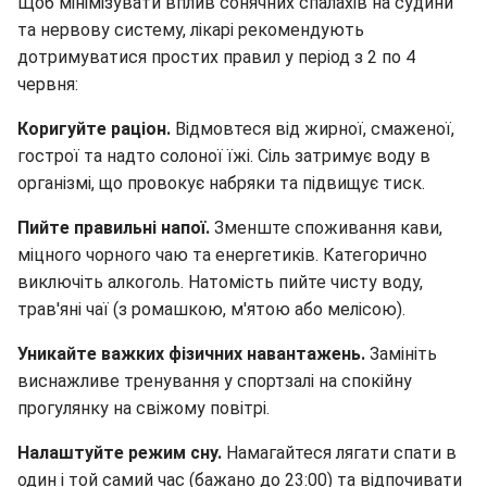
Щоб мінімізувати вплив сонячних спалахів на судини
та нервову систему, лікарі рекомендують
дотримуватися простих правил у період з 2 по 4
червня:
Коригуйте раціон.
Відмовтеся від жирної, смаженої,
гострої та надто солоної їжі. Сіль затримує воду в
організмі, що провокує набряки та підвищує тиск.
Пийте правильні напої.
Зменште споживання кави,
міцного чорного чаю та енергетиків. Категорично
виключіть алкоголь. Натомість пийте чисту воду,
трав'яні чаї (з ромашкою, м'ятою або мелісою).
Уникайте важких фізичних навантажень.
Замініть
виснажливе тренування у спортзалі на спокійну
прогулянку на свіжому повітрі.
Налаштуйте режим сну.
Намагайтеся лягати спати в
один і той самий час (бажано до 23:00) та відпочивати