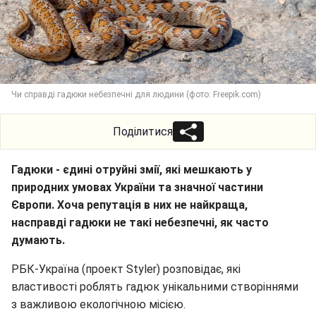
Чи справді гадюки небезпечні для людини (фото: Freepik.com)
Поділитися
Гадюки - єдині отруйні змії, які мешкають у
природних умовах України та значної частини
Європи. Хоча репутація в них не найкраща,
насправді гадюки не такі небезпечні, як часто
думають.
РБК-Україна (проект Styler) розповідає, які
властивості роблять гадюк унікальними створіннями
з важливою екологічною місією.