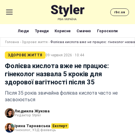
rbc.ua
Люди
Тренди
Корисне
Смачно
Гороскопи
Головна
›
Здорове життя
›
Фолієва кислота вже не працює: гінеколог назвал
ЗДОРОВЕ ЖИТТЯ
09 червня 2026 · 10:44
Фолієва кислота вже не працює:
гінеколог назвала 5 кроків для
здорової вагітності після 35
Після 35 років звичайна фолієва кислота часто не
засвоюється
Людмила Жукова
Редактор Styler
Ірина Тарнавська
Експерт
гінеколог, УЗД-фахівець