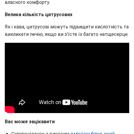
власного комфорту.
Велика кількість цитрусових
Як і кава, цитрусові можуть підвищити кислотність та
викликати печію, якщо ви з'їсте їх багато натщесерце.
Вас може зацікавити
Суперсніданок з високим
вмістом білка, який