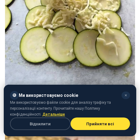
🍪
Ми використовуємо cookie
✕
Ми використовуємо файли cookie для аналізу трафіку та
персоналізації контенту. Прочитайте нашу Політику
конфіденційності.
Детальніше
Відхилити
Прийняти всі