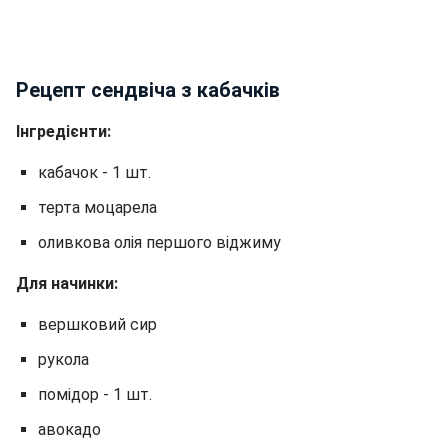
Рецепт сендвіча з кабачків
Інгредієнти:
кабачок - 1 шт.
терта моцарела
оливкова олія першого віджиму
Для начинки:
вершковий сир
рукола
помідор - 1 шт.
авокадо