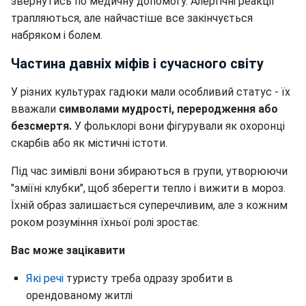
звернутись по медичну допомогу. Алергічні реакції
трапляються, але найчастіше все закінчується
набряком і болем.
Частина давніх міфів і сучасного світу
У різних культурах гадюки мали особливий статус - їх
вважали
символами мудрості, переродження або
безсмертя.
У фольклорі вони фігурували як охоронці
скарбів або як містичні істоти.
Під час зимівлі вони збираються в групи, утворюючи
"зміїні клубки", щоб зберегти тепло і вижити в мороз.
Їхній образ залишається суперечливим, але з кожним
роком розуміння їхньої ролі зростає.
Вас може зацікавити
Які речі
туристу треба одразу зробити в
орендованому житлі