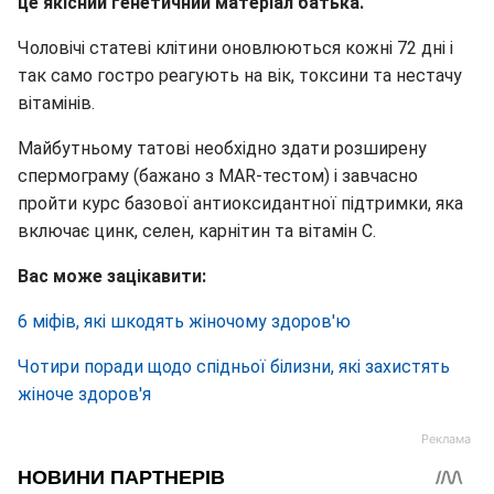
це якісний генетичний матеріал батька.
Чоловічі статеві клітини оновлюються кожні 72 дні і
так само гостро реагують на вік, токсини та нестачу
вітамінів.
Майбутньому татові необхідно здати розширену
спермограму (бажано з MAR-тестом) і завчасно
пройти курс базової антиоксидантної підтримки, яка
включає цинк, селен, карнітин та вітамін С.
Вас може зацікавити:
6 міфів, які шкодять жіночому здоров'ю
Чотири поради щодо спідньої білизни, які захистять
жіноче здоров'я