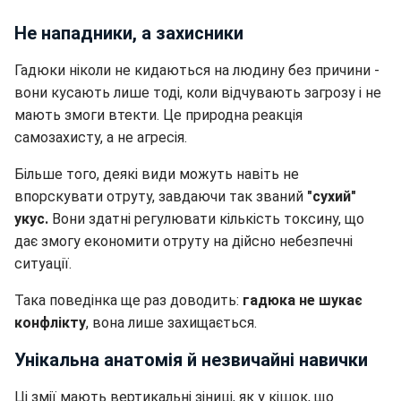
Не нападники, а захисники
Гадюки ніколи не кидаються на людину без причини -
вони кусають лише тоді, коли відчувають загрозу і не
мають змоги втекти. Це природна реакція
самозахисту, а не агресія.
Більше того, деякі види можуть навіть не
впорскувати отруту, завдаючи так званий
"сухий"
укус.
Вони здатні регулювати кількість токсину, що
дає змогу економити отруту на дійсно небезпечні
ситуації.
Така поведінка ще раз доводить:
гадюка не шукає
конфлікту
, вона лише захищається.
Унікальна анатомія й незвичайні навички
Ці змії мають вертикальні зіниці, як у кішок, що