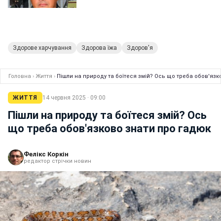
Здорове харчування
Здорова їжа
Здоров'я
Головна
›
Життя
›
Пішли на природу та боїтеся змій? Ось що треба обов'язк
ЖИТТЯ
14 червня 2025 · 09:00
Пішли на природу та боїтеся змій? Ось
що треба обов'язково знати про гадюк
Фелікс Коркін
редактор стрічки новин