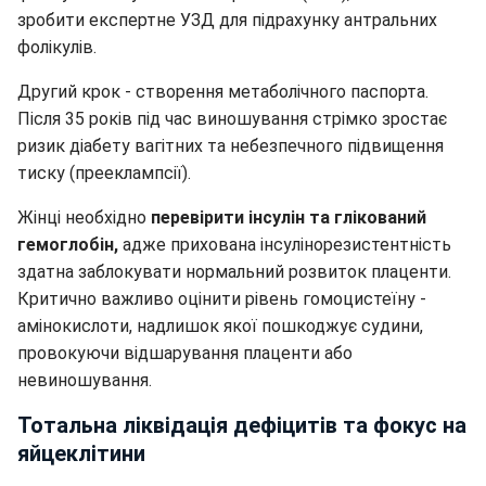
зробити експертне УЗД для підрахунку антральних
фолікулів.
Другий крок - створення метаболічного паспорта.
Після 35 років під час виношування стрімко зростає
ризик діабету вагітних та небезпечного підвищення
тиску (прееклампсії).
Жінці необхідно
перевірити інсулін та глікований
гемоглобін,
адже прихована інсулінорезистентність
здатна заблокувати нормальний розвиток плаценти.
Критично важливо оцінити рівень гомоцистеїну -
амінокислоти, надлишок якої пошкоджує судини,
провокуючи відшарування плаценти або
невиношування.
Тотальна ліквідація дефіцитів та фокус на
яйцеклітини