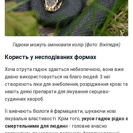
Гадюки можуть змінювати колір (фото: Вікіпедія)
Користь у несподіваних формах
Хоча отрута гадюк здається небезпечною, вона вже
давно використовується на благо людей. З неї
створюють ліки для знеболення, розрідження крові та
навіть деякі препарати для лікування серцево-
судинних хвороб.
Її вивчають біологи й фармацевти, шукаючи нові
лікувальні властивості. Крім того,
укуси гадюк рідко є
смертельними для людин
и - головне вчасно