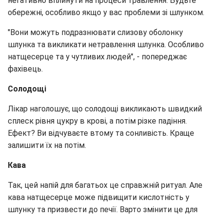
негативно вплинути на процеси травлення. Будьте
обережні, особливо якщо у вас проблеми зі шлунком.
"Вони можуть подразнювати слизову оболонку
шлунка та викликати нетравлення шлунка. Особливо
натщесерце та у чутливих людей", - попереджає
фахівець.
Солодощі
Лікар наголошує, що солодощі викликають швидкий
сплеск рівня цукру в крові, а потім різке падіння.
Ефект? Ви відчуваєте втому та сонливість. Краще
залишити їх на потім.
Кава
Так, цей напій для багатьох це справжній ритуал. Але
кава натщесерце може підвищити кислотність у
шлунку та призвести до печії. Варто змінити це для