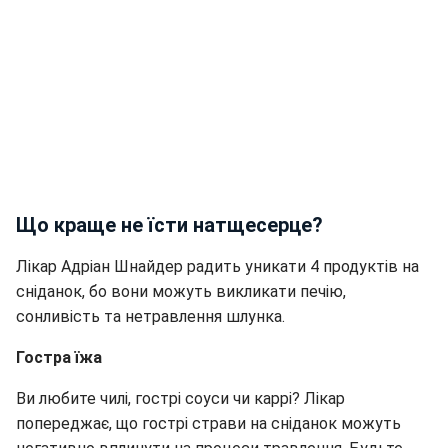
Що краще не їсти натщесерце?
Лікар Адріан Шнайдер радить уникати 4 продуктів на
сніданок, бо вони можуть викликати печію,
сонливість та нетравлення шлунка.
Гостра їжа
Ви любите чилі, гострі соуси чи каррі? Лікар
попереджає, що гострі страви на сніданок можуть