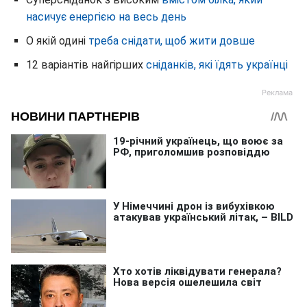
насичує енергією на весь день
О якій одині
треба снідати, щоб жити довше
12 варіантів найгірших
сніданків, які їдять українці