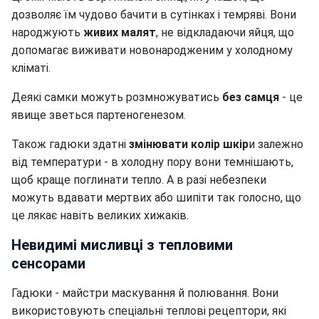
дозволяє їм чудово бачити в сутінках і темряві. Вони
народжують
живих малят
, не відкладаючи яйця, що
допомагає виживати новонародженим у холодному
кліматі.
Деякі самки можуть розмножуватись
без самця
- це
явище зветься партеногенезом.
Також гадюки здатні
змінювати колір шкір
и залежно
від температури - в холодну пору вони темнішають,
щоб краще поглинати тепло. А в разі небезпеки
можуть вдавати мертвих або шипіти так голосно, що
це лякає навіть великих хижаків.
Невидимі мисливці з тепловими
сенсорами
Гадюки - майстри маскування й полювання. Вони
використовують спеціальні теплові рецептори, які