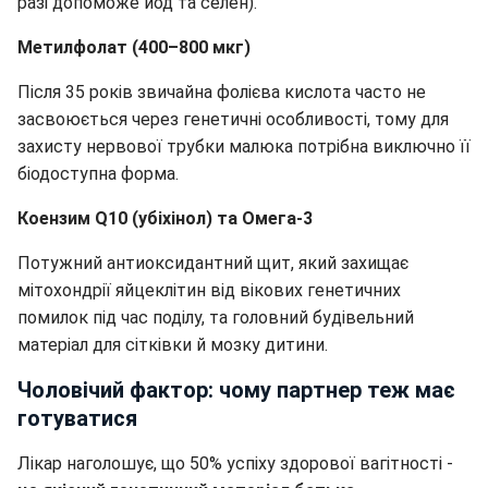
разі допоможе йод та селен).
Метилфолат (400–800 мкг)
Після 35 років звичайна фолієва кислота часто не
засвоюється через генетичні особливості, тому для
захисту нервової трубки малюка потрібна виключно її
біодоступна форма.
Коензим Q10 (убіхінол) та Омега-3
Потужний антиоксидантний щит, який захищає
мітохондрії яйцеклітин від вікових генетичних
помилок під час поділу, та головний будівельний
матеріал для сітківки й мозку дитини.
Чоловічий фактор: чому партнер теж має
готуватися
Лікар наголошує, що 50% успіху здорової вагітності -