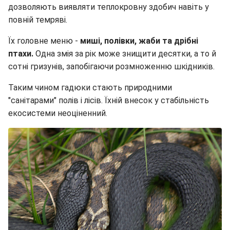
дозволяють виявляти теплокровну здобич навіть у
повній темряві.
Їх головне меню -
миші, полівки, жаби та дрібні
птахи.
Одна змія за рік може знищити десятки, а то й
сотні гризунів, запобігаючи розмноженню шкідників.
Таким чином гадюки стають природними
"санітарами" полів і лісів. Їхній внесок у стабільність
екосистеми неоціненний.