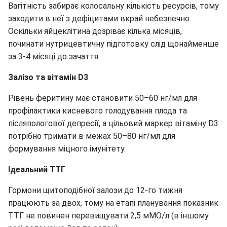
Вагітність забирає колосальну кількість ресурсів, тому
заходити в неї з дефіцитами вкрай небезпечно.
Оскільки яйцеклітина дозріває кілька місяців,
починати нутрицевтичну підготовку слід щонайменше
за 3-4 місяці до зачаття:
Залізо та вітамін D3
Рівень феритину має становити 50–60 нг/мл для
профілактики кисневого голодування плода та
післяпологової депресії, а цільовий маркер вітаміну D3
потрібно тримати в межах 50–80 нг/мл для
формування міцного імунітету.
Ідеальний ТТГ
Гормони щитоподібної залози до 12-го тижня
працюють за двох, тому на етапі планування показник
ТТГ не повинен перевищувати 2,5 мМО/л (в іншому