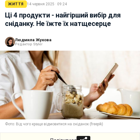
ЖИТТЯ
14 червня 2025 · 09:24
Ці 4 продукти - найгірший вибір для
сніданку. Не їжте їх натщесерце
Людмила Жукова
Редактор Styler
Фото: Від чого краще відмовитися на сніданок (freepik)