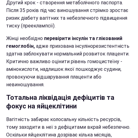
Другий крок - створення метаболічного паспорта.
Після 35 років під час виношування стрімко зростає
ризик діабету вагітних та небезпечного підвищення
тиску (прееклампсії).
Жінці необхідно
перевірити інсулін та глікований
гемоглобін,
адже прихована інсулінорезистентність
здатна заблокувати нормальний розвиток плаценти.
Критично важливо оцінити рівень гомоцистеїну -
амінокислоти, надлишок якої пошкоджує судини,
провокуючи відшарування плаценти або
невиношування.
Тотальна ліквідація дефіцитів та
фокус на яйцеклітини
Вагітність забирає колосальну кількість ресурсів,
тому заходити в неї з дефіцитами вкрай небезпечно.
Оскільки яйцеклітина дозріває кілька місяців,