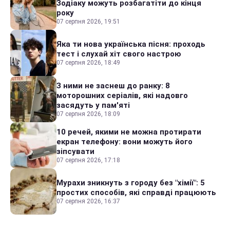
Зодіаку можуть розбагатіти до кінця
року
07 серпня 2026, 19:51
Яка ти нова українська пісня: проходь
тест і слухай хіт свого настрою
07 серпня 2026, 18:49
З ними не заснеш до ранку: 8
моторошних серіалів, які надовго
засядуть у пам'яті
07 серпня 2026, 18:09
10 речей, якими не можна протирати
екран телефону: вони можуть його
зіпсувати
07 серпня 2026, 17:18
Мурахи зникнуть з городу без "хімії": 5
простих способів, які справді працюють
07 серпня 2026, 16:37