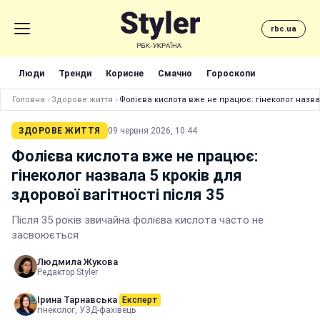
rbc.ua
Люди
Тренди
Корисне
Смачно
Гороскопи
Головна
›
Здорове життя
›
Фолієва кислота вже не працює: гінеколог назвал
ЗДОРОВЕ ЖИТТЯ
09 червня 2026, 10:44
Фолієва кислота вже не працює:
гінеколог назвала 5 кроків для
здорової вагітності після 35
Після 35 років звичайна фолієва кислота часто не
засвоюється
Людмила Жукова
Редактор Styler
Ірина Тарнавська
Експерт
гінеколог, УЗД-фахівець