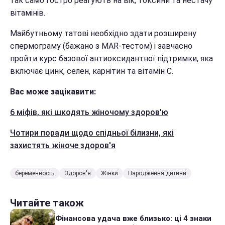
так само гостро реагують на вік, токсини та нестачу
вітамінів.
Майбутньому татові необхідно здати розширену
спермограму (бажано з MAR-тестом) і завчасно
пройти курс базової антиоксидантної підтримки, яка
включає цинк, селен, карнітин та вітамін С.
Вас може зацікавити:
6 міфів, які шкодять жіночому здоров'ю
Чотири поради щодо спідньої білизни, які
захистять жіноче здоров'я
беременность
Здоров'я
Жінки
Народження дитини
Читайте також
Фінансова удача вже близько: ці 4 знаки