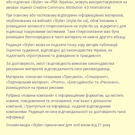
або підписані «Styler» чи «РБК-Україна», можуть використовуватися на
умовах ліцензії Creative Commons Attribution 4.0 International.
При повному або частковому відтворенні інформаційних матеріалів,
опублікованих на вебсайті «Styler» (styler.rbc.ua), обов'язковим є
розміщення активного гіперпосилання на styler.rbc.ua, відкритого для
індексації пошуковими системами. Таке гіперпосилання має бути
розміщене безпосередньо в тексті матеріалу не нижче другого абзацу.
Редакція «Styler» може не поділяти точку зору авторів публікацій.
Оціночні судження, відповідно до законодавства України, не
підлягають спростуванню та доведенню їх правдивості.
За достовірність, зміст і відповідність вимогам законодавства
рекламних матеріалів відповідальність несе рекламодавець.
Матеріали, позначені плашками «Прес-реліз», «Спецпроєкт»,
«Партнерський матеріал», «Promo», «Благодійність» та «Резонанс»,
розміщуються на правах реклами.
Рубрика «Новини компаній» є інформаційним форматом, що містить
новини, повідомлення та оголошення, пов'язані з діяльністю
компаній, і ґрунтується на інформації, наданій відповідними
компаніями. Редакція не несе відповідальності за достовірність такої
інформації.
Онлайн-медіа «Styler» призначене для осіб віком від 21 року.