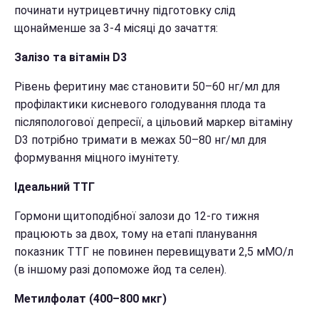
починати нутрицевтичну підготовку слід
щонайменше за 3-4 місяці до зачаття:
Залізо та вітамін D3
Рівень феритину має становити 50–60 нг/мл для
профілактики кисневого голодування плода та
післяпологової депресії, а цільовий маркер вітаміну
D3 потрібно тримати в межах 50–80 нг/мл для
формування міцного імунітету.
Ідеальний ТТГ
Гормони щитоподібної залози до 12-го тижня
працюють за двох, тому на етапі планування
показник ТТГ не повинен перевищувати 2,5 мМО/л
(в іншому разі допоможе йод та селен).
Метилфолат (400–800 мкг)