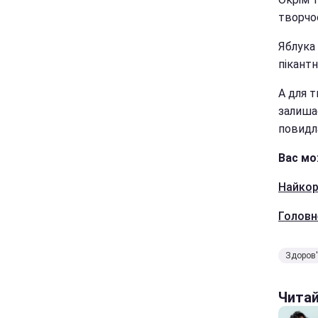
творчо
Яблука 
пікант
А для 
залиша
повидл
Вас мо
Найкор
Головн
Здоров
Чита