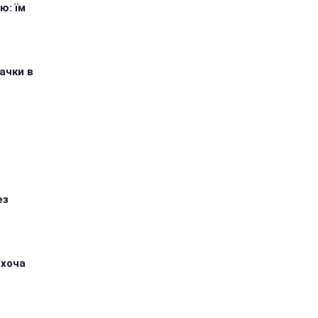
ю: їм
ачки в
ез
 хоча