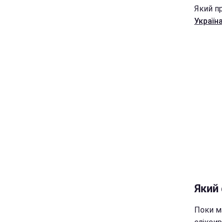
Який пр
Україна
Який
Поки м