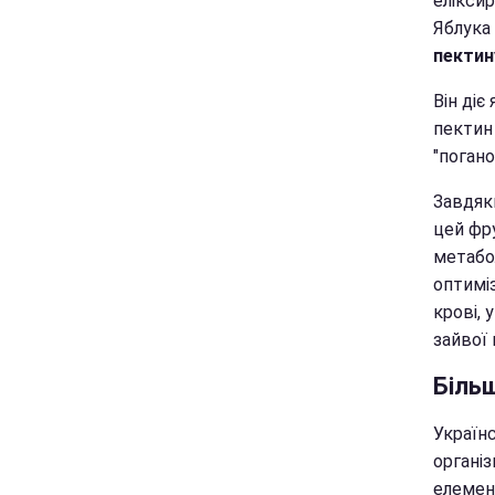
елікси
Яблука
пектин
Він ді
пектин 
"погано
Завдяки
цей фр
метабо
оптиміз
крові, 
зайвої 
Більш
Українс
органі
елемен