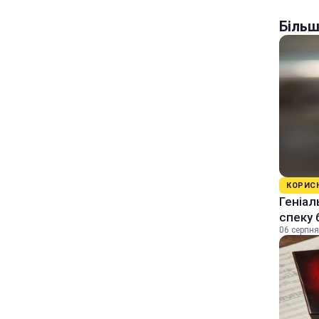
Більш
КОРИС
Геніал
спеку 
06 серпня