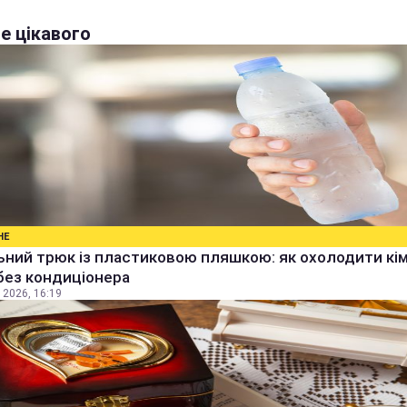
е цікавого
НЕ
ьний трюк із пластиковою пляшкою: як охолодити кім
без кондиціонера
 2026, 16:19