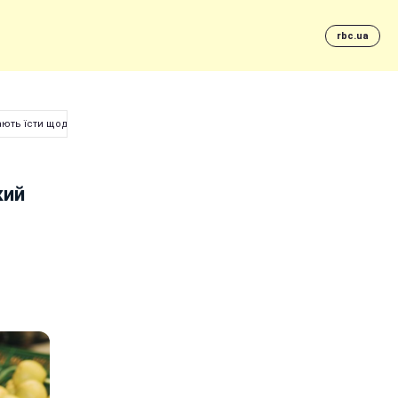
rbc.ua
гають їсти щодня
кий