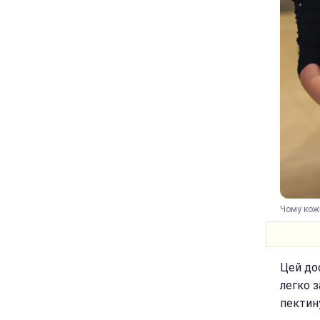
Чому кожн
Цей до
легко з
пектин