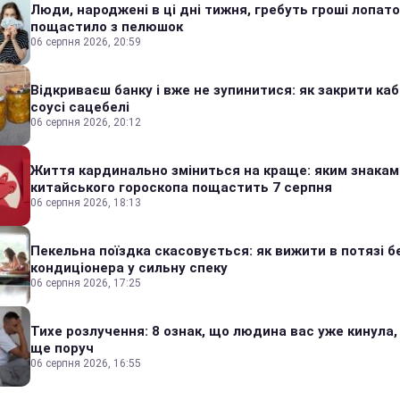
Люди, народжені в ці дні тижня, гребуть гроші лопато
пощастило з пелюшок
06 серпня 2026, 20:59
Відкриваєш банку і вже не зупинитися: як закрити каб
соусі сацебелі
06 серпня 2026, 20:12
Життя кардинально зміниться на краще: яким знакам
китайського гороскопа пощастить 7 серпня
06 серпня 2026, 18:13
Пекельна поїздка скасовується: як вижити в потязі б
кондиціонера у сильну спеку
06 серпня 2026, 17:25
Тихе розлучення: 8 ознак, що людина вас уже кинула,
ще поруч
06 серпня 2026, 16:55