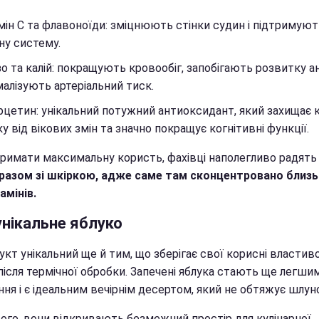
мін С та флавоноїди: зміцнюють стінки судин і підтримуют
ну систему.
зо та калій: покращують кровообіг, запобігають розвитку ан
алізують артеріальний тиск.
цетин: унікальний потужний антиоксидант, який захищає к
у від вікових змін та значно покращує когнітивні функції.
римати максимальну користь, фахівці наполегливо радять 
разом зі шкіркою, адже саме там сконцентровано близ
тамінів.
унікальне яблуко
кт унікальний ще й тим, що зберігає свої корисні властив
після термічної обробки. Запечені яблука стають ще легши
ня і є ідеальним вечірнім десертом, який не обтяжує шлун
того, вони відкривають безмежний простір для кулінарної