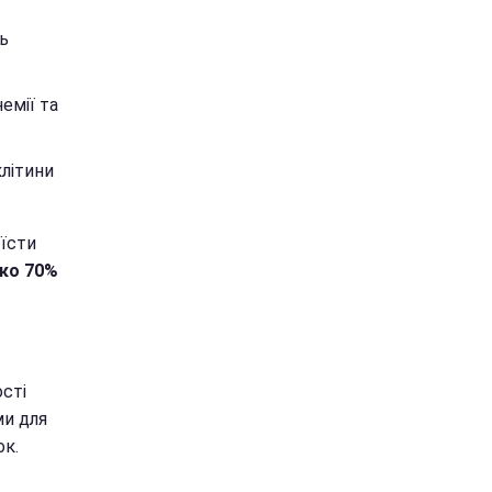
ь
емії та
літини
їсти
ько 70%
ості
ми для
ок.