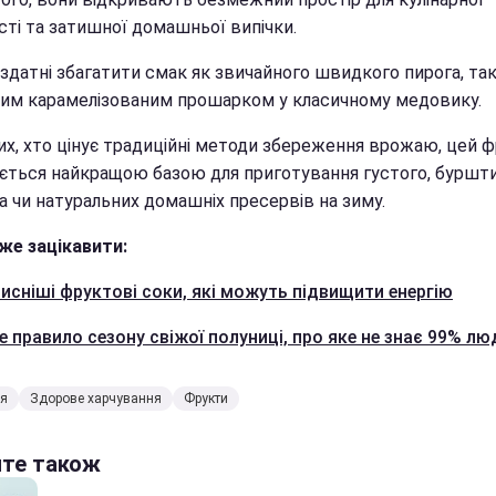
сті та затишної домашньої випічки.
здатні збагатити смак як звичайного швидкого пирога, так
ним карамелізованим прошарком у класичному медовику.
тих, хто цінує традиційні методи збереження врожаю, цей 
ється найкращою базою для приготування густого, буршт
а чи натуральних домашніх пресервів на зиму.
же зацікавити:
исніші фруктові соки, які можуть підвищити енергію
е правило сезону свіжої полуниці, про яке не знає 99% лю
'я
Здорове харчування
Фрукти
йте також