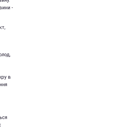
зину.
вини -
кт,
олод,
кру в
ення
ься
х