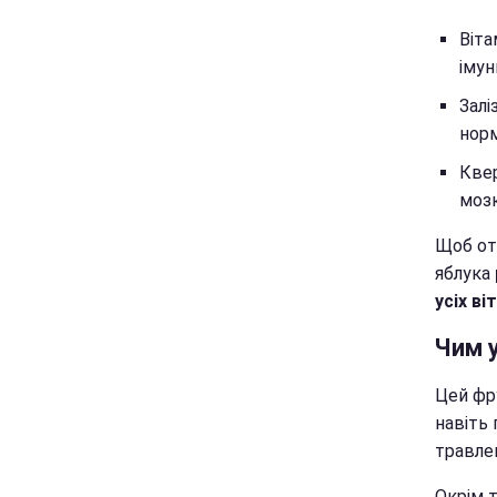
Віта
імун
Залі
норм
Квер
мозк
Щоб от
яблука
усіх ві
Чим 
Цей фру
навіть 
травлен
Окрім 