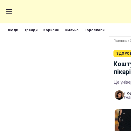
Люди
Тренди
Корисне
Смачно
Гороскопи
Головна
›
ЗДОРО
Кошту
лікар
Це унів
Лю
Реда