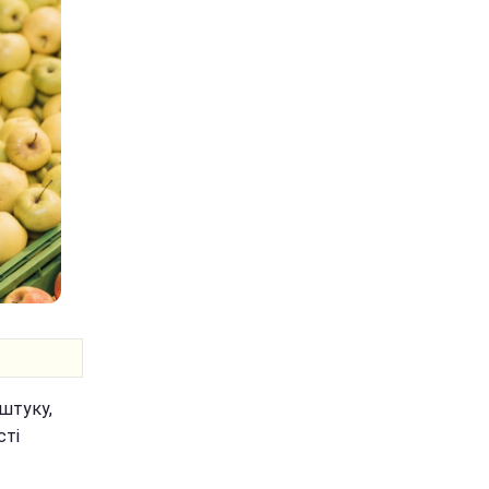
штуку,
сті