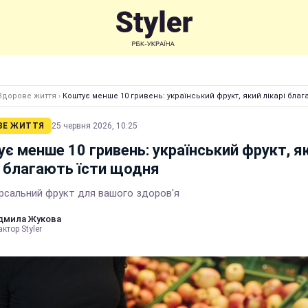
Здорове життя
›
Коштує менше 10 гривень: український фрукт, який лікарі бла
ВЕ ЖИТТЯ
25 червня 2026, 10:25
є менше 10 гривень: український фрукт, я
і благають їсти щодня
ерсальний фрукт для вашого здоров'я
дмила Жукова
ктор Styler