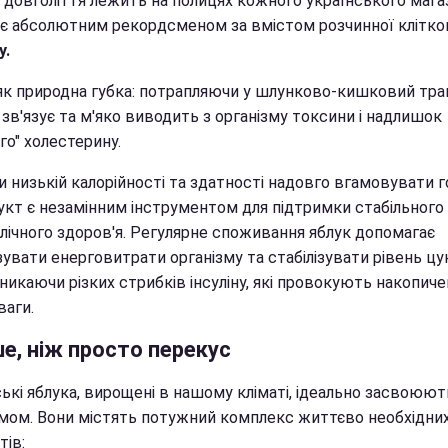
р довголіття лежить на полицях кожного українського мага
 є абсолютним рекордсменом за вмістом розчинної клітко
у.
є як природна губка: потрапляючи у шлунково-кишковий тра
зв'язує та м'яко виводить з організму токсини і надлишок
го" холестерину.
 низькій калорійності та здатності надовго вгамовувати г
укт є незамінним інструментом для підтримки стабільного
лічного здоров'я. Регулярне споживання яблук допомагає
увати енерговитрати організму та стабілізувати рівень цу
уникаючи різких стрибків інсуліну, які провокують накопич
ваги.
е, ніж просто перекус
ькі яблука, вирощені в нашому кліматі, ідеально засвоюют
змом. Вони містять потужний комплекс життєво необхідни
тів: