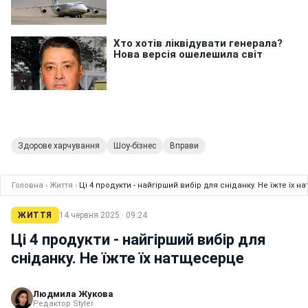
Здорове харчування
Шоу-бізнес
Вправи
Головна
›
Життя
›
Ці 4 продукти - найгірший вибір для сніданку. Не їжте їх 
ЖИТТЯ
14 червня 2025 · 09:24
Ці 4 продукти - найгірший вибір для
сніданку. Не їжте їх натщесерце
Людмила Жукова
Редактор Styler