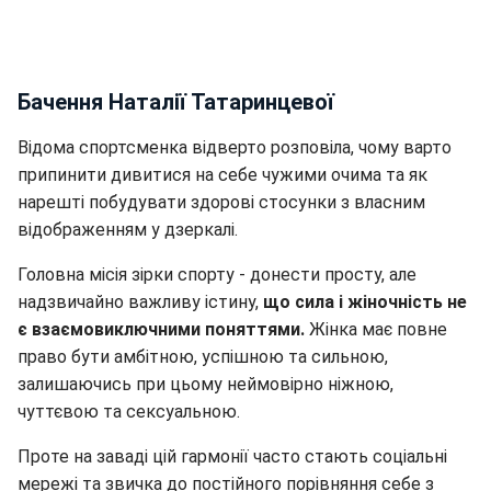
Бачення Наталії Татаринцевої
Відома спортсменка відверто розповіла, чому варто
припинити дивитися на себе чужими очима та як
нарешті побудувати здорові стосунки з власним
відображенням у дзеркалі.
Головна місія зірки спорту - донести просту, але
надзвичайно важливу істину,
що сила і жіночність не
є взаємовиключними поняттями.
Жінка має повне
право бути амбітною, успішною та сильною,
залишаючись при цьому неймовірно ніжною,
чуттєвою та сексуальною.
Проте на заваді цій гармонії часто стають соціальні
мережі та звичка до постійного порівняння себе з