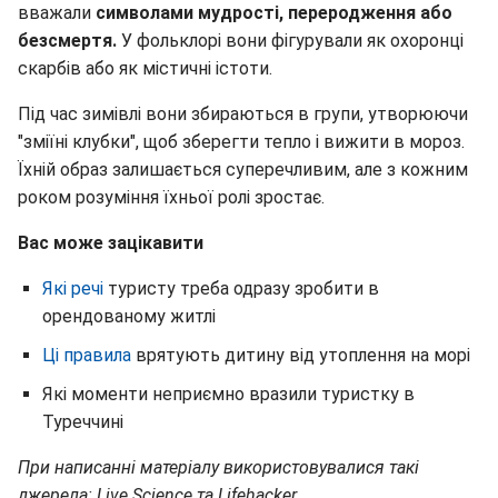
вважали
символами мудрості, переродження або
безсмертя.
У фольклорі вони фігурували як охоронці
скарбів або як містичні істоти.
Під час зимівлі вони збираються в групи, утворюючи
"зміїні клубки", щоб зберегти тепло і вижити в мороз.
Їхній образ залишається суперечливим, але з кожним
роком розуміння їхньої ролі зростає.
Вас може зацікавити
Які речі
туристу треба одразу зробити в
орендованому житлі
Ці правила
врятують дитину від утоплення на морі
Які моменти неприємно вразили туристку в
Туреччині
При написанні матеріалу використовувалися такі
джерела: Live Science та Lifehacker.