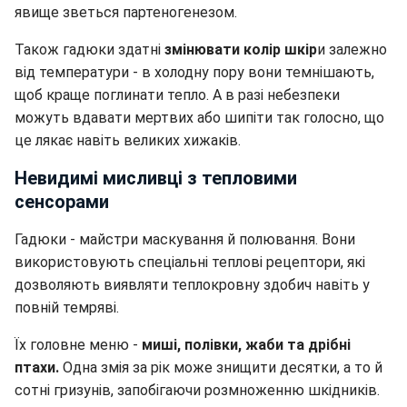
явище зветься партеногенезом.
Також гадюки здатні
змінювати колір шкір
и залежно
від температури - в холодну пору вони темнішають,
щоб краще поглинати тепло. А в разі небезпеки
можуть вдавати мертвих або шипіти так голосно, що
це лякає навіть великих хижаків.
Невидимі мисливці з тепловими
сенсорами
Гадюки - майстри маскування й полювання. Вони
використовують спеціальні теплові рецептори, які
дозволяють виявляти теплокровну здобич навіть у
повній темряві.
Їх головне меню -
миші, полівки, жаби та дрібні
птахи.
Одна змія за рік може знищити десятки, а то й
сотні гризунів, запобігаючи розмноженню шкідників.