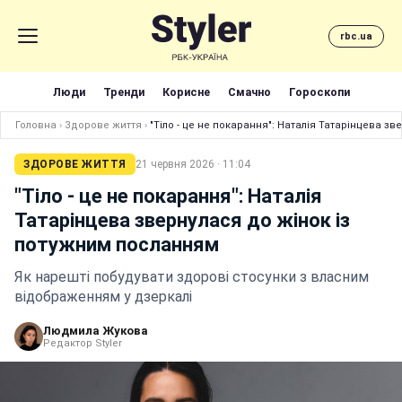
rbc.ua
Люди
Тренди
Корисне
Смачно
Гороскопи
Головна
›
Здорове життя
›
"Тіло - це не покарання": Наталія Татарінцева з
ЗДОРОВЕ ЖИТТЯ
21 червня 2026 · 11:04
"Тіло - це не покарання": Наталія
Татарінцева звернулася до жінок із
потужним посланням
Як нарешті побудувати здорові стосунки з власним
відображенням у дзеркалі
Людмила Жукова
Редактор Styler