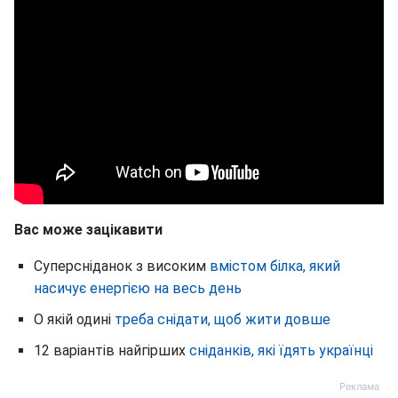
Вас може зацікавити
Суперсніданок з високим
вмістом білка, який
насичує енергією на весь день
О якій одині
треба снідати, щоб жити довше
12 варіантів найгірших
сніданків, які їдять українці