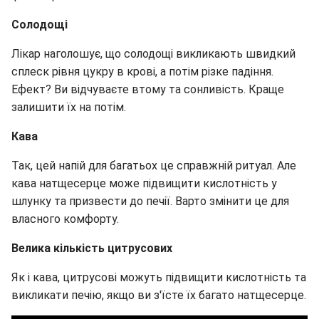
Солодощі
Лікар наголошує, що солодощі викликають швидкий
сплеск рівня цукру в крові, а потім різке падіння.
Ефект? Ви відчуваєте втому та сонливість. Краще
залишити їх на потім.
Кава
Так, цей напій для багатьох це справжній ритуал. Але
кава натщесерце може підвищити кислотність у
шлунку та призвести до печії. Варто змінити це для
власного комфорту.
Велика кількість цитрусових
Як і кава, цитрусові можуть підвищити кислотність та
викликати печію, якщо ви з'їсте їх багато натщесерце.