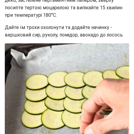
деко, застелене пергаментним папером, зверху
посипте тертою моцарелою та випікайте 15 хвилин
при температурі 180°C.
Дайте їм трохи охолонути та додайте начинку -
вершковий сир, руколу, помідор, авокадо до лосось.