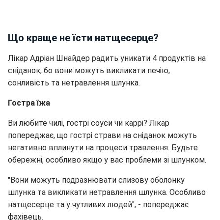
Що краще не їсти натщесерце?
Лікар Адріан Шнайдер радить уникати 4 продуктів на
сніданок, бо вони можуть викликати печію,
сонливість та нетравлення шлунка.
Гостра їжа
Ви любите чилі, гострі соуси чи каррі? Лікар
попереджає, що гострі страви на сніданок можуть
негативно вплинути на процеси травлення. Будьте
обережні, особливо якщо у вас проблеми зі шлунком.
"Вони можуть подразнювати слизову оболонку
шлунка та викликати нетравлення шлунка. Особливо
натщесерце та у чутливих людей", - попереджає
фахівець.