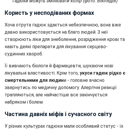
Гадюки можуть змінювати колір (фото: Вікіпедія)
Користь у несподіваних формах
Хоча отрута гадюк здається небезпечною, вона вже
давно використовується на благо людей. З неї
створюють ліки для знеболення, розрідження крові та
навіть деякі препарати для лікування серцево-
судинних хвороб.
Її вивчають біологи й фармацевти, шукаючи нові
лікувальні властивості. Крім того,
укуси гадюк рідко є
смертельними для людин
и - головне вчасно
звернутись по медичну допомогу. Алергічні реакції
трапляються, але найчастіше все закінчується
набряком і болем.
Частина давніх міфів і сучасного світу
У різних культурах гадюки мали особливий статус - їх