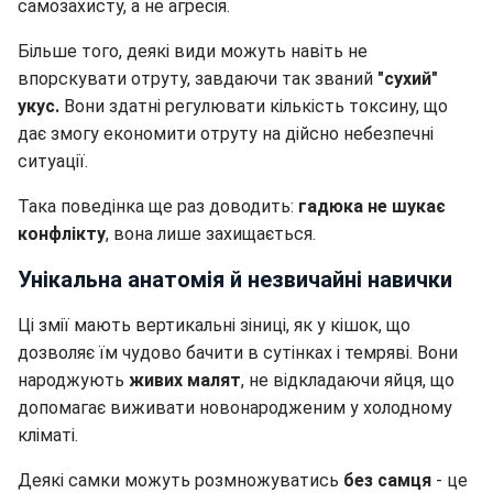
самозахисту, а не агресія.
Більше того, деякі види можуть навіть не
впорскувати отруту, завдаючи так званий
"сухий"
укус.
Вони здатні регулювати кількість токсину, що
дає змогу економити отруту на дійсно небезпечні
ситуації.
Така поведінка ще раз доводить:
гадюка не шукає
конфлікту
, вона лише захищається.
Унікальна анатомія й незвичайні навички
Ці змії мають вертикальні зіниці, як у кішок, що
дозволяє їм чудово бачити в сутінках і темряві. Вони
народжують
живих малят
, не відкладаючи яйця, що
допомагає виживати новонародженим у холодному
кліматі.
Деякі самки можуть розмножуватись
без самця
- це