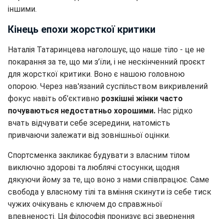
іншими.
Кінець епохи жорсткої критики
Наталія Татаринцева наголошує, що наше тіло - це не
покарання за те, що ми з’їли, і не нескінченний проєкт
для жорсткої критики. Воно є нашою головною
опорою. Через нав'язаний суспільством викривлений
фокус навіть об’єктивно
розкішні жінки часто
почуваються недостатньо хорошими.
Нас рідко
вчать відчувати себе зсередини, натомість
привчаючи залежати від зовнішньої оцінки.
Спортсменка закликає будувати з власним тілом
виключно здорові та люблячі стосунки, щодня
дякуючи йому за те, що воно з нами співпрацює. Саме
свобода у власному тілі та вміння скинути із себе тиск
чужих очікувань є ключем до справжньої
впевненості. Ця філософія пронизує всі звернення