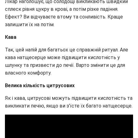
Лікар наголошує, що солодощі викликають швидкий
сплеск рівня цукру в крові, а потім різке падіння.
Ефект? Ви відчуваєте втому та сонливість. Краще
залишити їх на потім.
Кава
Так, цей напій для багатьох це справжній ритуал. Але
кава натщесерце може підвищити кислотність у
шлунку та призвести до печії. Варто змінити це для
власного комфорту.
Велика кількість цитрусових
Як і кава, цитрусові можуть підвищити кислотність та
викликати печію, якщо ви з'їсте їх багато натщесерце.