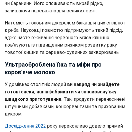
чи баранини. Його споживають вкрай рідко,
залишаючи переважно для великих свят.
Натомість головним джерелом білка для цих спільнот
є риба. Науковці повністю підтримують такий підхід,
адже часте вживання червоного м'яса клінічно
пов'язують із підвищеним ризиком розвитку раку
товстої кишки та серцево-судинних захворювань.
Ультраоброблена їжа та міфи про
коров'яче молоко
У домівках столітніх людей
ви навряд чи знайдете
готові снеки, напівфабрикати чи запаковану їжу
швидкого приготування.
Такі продукти перенасичені
штучними добавками, консервантами та прихованим
цукром.
Дослідження 2022
року переконливо довело прямий