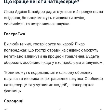
Що краще не їсти натщесерце?
Лікар Адріан Шнайдер радить уникати 4 продуктів на
сніданок, бо вони можуть викликати печію,
сонливість та нетравлення шлунка.
Гостра їжа
Ви любите чилі, гострі соуси чи каррі? Лікар
попереджає, що гострі страви на сніданок можуть
негативно вплинути на процеси травлення. Будьте
обережні, особливо якщо у вас проблеми зі шлунком.
"Вони можуть подразнювати слизову оболонку
шлунка та викликати нетравлення шлунка. Особливо
натщесерце та у чутливих людей", - попереджає
фахівець.
Солодощі