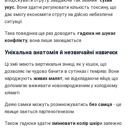
впорскувати отруту, завдаючи так званий
"сухий"
укус.
Вони здатні регулювати кількість токсину, що
дає змогу економити отруту на дійсно небезпечні
ситуації.
Така поведінка ще раз доводить:
гадюка не шукає
конфлікту
, вона лише захищається.
Унікальна анатомія й незвичайні навички
Ці змії мають вертикальні зіниці, як у кішок, що
дозволяє їм чудово бачити в сутінках і темряві. Вони
народжують
живих малят
, не відкладаючи яйця, що
допомагає виживати новонародженим у холодному
кліматі.
Деякі самки можуть розмножуватись
без самця
- це
явище зветься партеногенезом.
Також гадюки здатні
змінювати колір шкір
и залежно