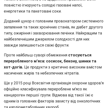
повністю ігнорують солодкі газовані напої,
енергетики та пакетовані соки.
Доданий цукор є головним провокатором системного
запалення та таких хронічних станів, як діабет другого
типу, ожиріння і захворювання печінки. Найкращим та
найбезпечнішим джерелом солодкості для них
завжди залишаються свіжі фрукти.
Проте найбільш суворі обмеження
стосуються
переробленого м'яса: сосисок, бекону, шинки та
хот-догів.
Це продукти з критично високим вмістом
насичених жирів та небезпечних нітратів.
Ще у 2015 році Всесвітня організація охорони здоров'я
офіційно класифікувала перероблене м'ясо як
канцероген першої групи. Відмова від такої їжі є
одним із головних факторів захисту від онкологічних
та кардіометаболічних хвороб.