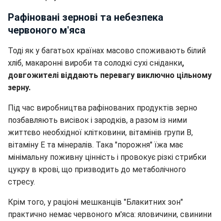
Рафіновані зернові та небезпека
червоного м'яса
Тоді як у багатьох країнах масово споживають білий
хліб, макаронні вироби та солодкі сухі сніданки
,
довгожителі віддають перевагу виключно цільному
зерну.
Під час виробництва рафінованих продуктів зерно
позбавляють висівок і зародків, а разом із ними
життєво необхідної клітковини, вітамінів групи B,
вітаміну E та мінералів. Така "порожня" їжа має
мінімальну поживну цінність і провокує різкі стрибки
цукру в крові, що призводить до метаболічного
стресу.
Крім того, у раціоні мешканців "Блакитних зон"
практично немає червоного м'яса: яловичини, свинини