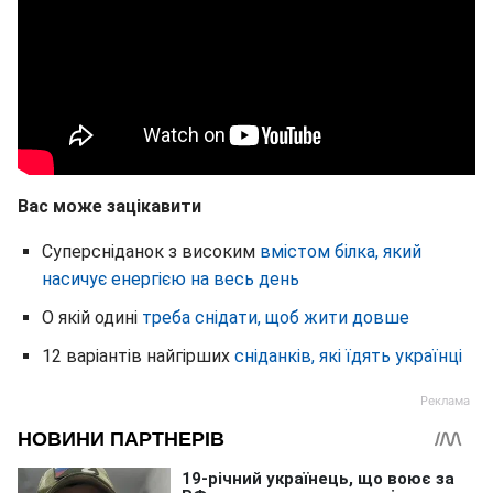
Вас може зацікавити
Суперсніданок з високим
вмістом білка, який
насичує енергією на весь день
О якій одині
треба снідати, щоб жити довше
12 варіантів найгірших
сніданків, які їдять українці