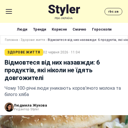
rbc.ua
Люди
Тренди
Корисне
Смачно
Гороскопи
Головна
›
Здорове життя
›
Відмовтеся від них назавжди: 6 продуктів, які ні
ЗДОРОВЕ ЖИТТЯ
02 червня 2026 · 11:04
Відмовтеся від них назавжди: 6
продуктів, які ніколи не їдять
довгожителі
Чому 100-річні люди уникають коров'ячого молока та
білого хліба
Людмила Жукова
Редактор Styler