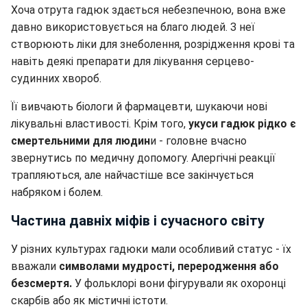
Хоча отрута гадюк здається небезпечною, вона вже
давно використовується на благо людей. З неї
створюють ліки для знеболення, розрідження крові та
навіть деякі препарати для лікування серцево-
судинних хвороб.
Її вивчають біологи й фармацевти, шукаючи нові
лікувальні властивості. Крім того,
укуси гадюк рідко є
смертельними для людин
и - головне вчасно
звернутись по медичну допомогу. Алергічні реакції
трапляються, але найчастіше все закінчується
набряком і болем.
Частина давніх міфів і сучасного світу
У різних культурах гадюки мали особливий статус - їх
вважали
символами мудрості, переродження або
безсмертя.
У фольклорі вони фігурували як охоронці
скарбів або як містичні істоти.