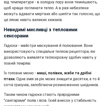
від температури - в холодну пору вони темнішають,
щоб краще поглинати тепло. А в разі небезпеки
можуть вдавати мертвих або шипіти так голосно, що
це лякає навіть великих хижаків.
Невидимі мисливці з тепловими
сенсорами
Гадюки - майстри маскування й полювання. Вони
використовують спеціальні теплові рецептори, які
дозволяють виявляти теплокровну здобич навіть у
повній темряві.
Їх головне меню -
миші, полівки, жаби та дрібні
птахи.
Одна змія за рік може знищити десятки, а то й
сотні гризунів, запобігаючи розмноженню шкідників.
Таким чином гадюки стають природними
"санітарами" полів і лісів. Їхній внесок у стабільність