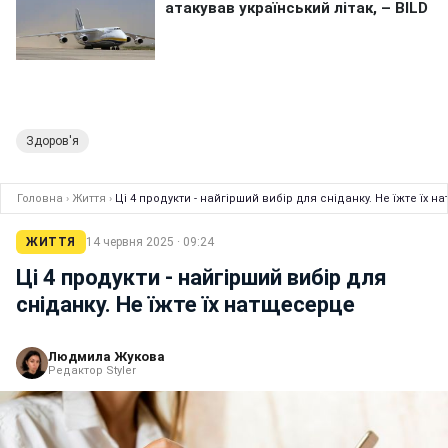
Здоров'я
Головна
›
Життя
›
Ці 4 продукти - найгірший вибір для сніданку. Не їжте їх 
ЖИТТЯ
14 червня 2025 · 09:24
Ці 4 продукти - найгірший вибір для
сніданку. Не їжте їх натщесерце
Людмила Жукова
Редактор Styler