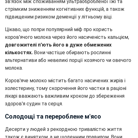
зв'язок між споживанням ультраобробленої їжі та
стрімким зниженням когнітивних функцій, а також
підвищеним ризиком деменції у літньому віці.
Цікаво, що попри популярний міф про користь
коров'ячого молока через його насиченість кальцієм,
довгожителі п'ють його в дуже обмежених
кількостях.
Вони частіше обирають рослинні
альтернативи або невеликі порції козячого чи овечого
молока.
Коров'яче молоко містить багато насичених жирів і
холестерину, тому скорочення його частки в раціоні
лікарі вважають важливим кроком до збереження
здоров'я судин та серця.
Солодощі та перероблене м'ясо
Десерти у людей з рекордною тривалістю життя
також є винятком, а не щоденним правилом. Вони