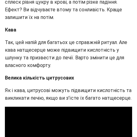
сплеск рівня цукру в крові, а потім різке падіння.
Ефект? Ви відчуваєте втому та сонливість. Краще
залишити їх на потім.
Кава
Так, цей напій для багатьох це справжній ритуал. Але
кава натщесерце може підвищити кислотність у
шлунку та призвести до печії. Варто змінити це для
власного комфорту.
Велика кількість цитрусових
Як і кава, цитрусові можуть підвищити кислотність та
викликати печію, якщо ви з'їсте їх багато натщесерце.