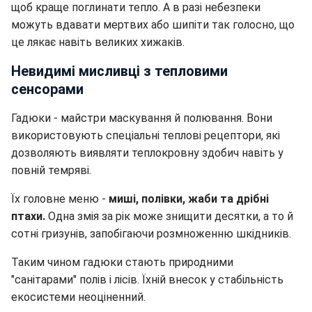
щоб краще поглинати тепло. А в разі небезпеки
можуть вдавати мертвих або шипіти так голосно, що
це лякає навіть великих хижаків.
Невидимі мисливці з тепловими
сенсорами
Гадюки - майстри маскування й полювання. Вони
використовують спеціальні теплові рецептори, які
дозволяють виявляти теплокровну здобич навіть у
повній темряві.
Їх головне меню -
миші, полівки, жаби та дрібні
птахи.
Одна змія за рік може знищити десятки, а то й
сотні гризунів, запобігаючи розмноженню шкідників.
Таким чином гадюки стають природними
"санітарами" полів і лісів. Їхній внесок у стабільність
екосистеми неоціненний.