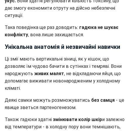
укус.
Вони здатні регулювати кількість токсину, що
дає змогу економити отруту на дійсно небезпечні
ситуації.
Така поведінка ще раз доводить:
гадюка не шукає
конфлікту
, вона лише захищається.
Унікальна анатомія й незвичайні навички
Ці змії мають вертикальні зіниці, як у кішок, що
дозволяє їм чудово бачити в сутінках і темряві. Вони
народжують
живих малят
, не відкладаючи яйця, що
допомагає виживати новонародженим у холодному
кліматі.
Деякі самки можуть розмножуватись
без самця
- це
явище зветься партеногенезом.
Також гадюки здатні
змінювати колір шкір
и залежно
від температури - в холодну пору вони темнішають,