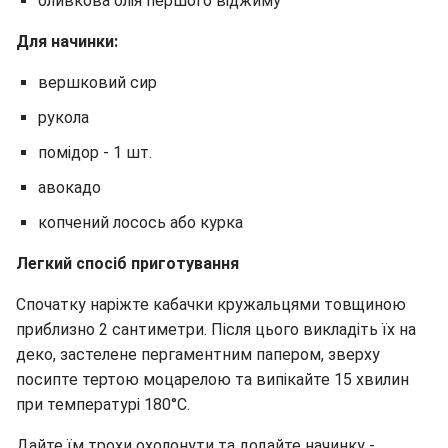
оливкова олія першого віджиму
Для начинки:
вершковий сир
рукола
помідор - 1 шт.
авокадо
копчений лосось або курка
Легкий спосіб приготування
Спочатку наріжте кабачки кружальцями товщиною
приблизно 2 сантиметри. Після цього викладіть їх на
деко, застелене пергаментним папером, зверху
посипте тертою моцарелою та випікайте 15 хвилин
при температурі 180°C.
Дайте їм трохи охолонути та додайте начинку -