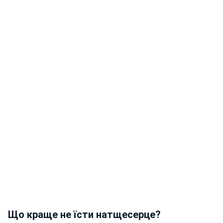
Що краще не їсти натщесерце?