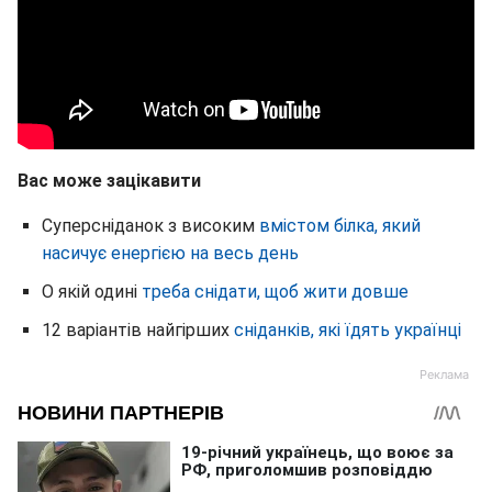
Вас може зацікавити
Суперсніданок з високим
вмістом білка, який
насичує енергією на весь день
О якій одині
треба снідати, щоб жити довше
12 варіантів найгірших
сніданків, які їдять українці