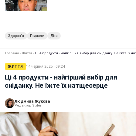
Здоров'я
Гаджети
Діти
Головна
›
Життя
›
Ці 4 продукти - найгірший вибір для сніданку. Не їжте їх 
ЖИТТЯ
14 червня 2025 · 09:24
Ці 4 продукти - найгірший вибір для
сніданку. Не їжте їх натщесерце
Людмила Жукова
Редактор Styler