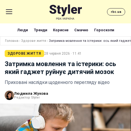
rbc.ua
Люди
Тренди
Корисне
Смачно
Гороскопи
Головна
›
Здорове життя
›
Затримка мовлення та істерики: ось який гадже
ЗДОРОВЕ ЖИТТЯ
28 червня 2026 · 11:41
Затримка мовлення та істерики: ось
який гаджет руйнує дитячий мозок
Приховані наслідки щоденного перегляду відео
Людмила Жукова
Редактор Styler