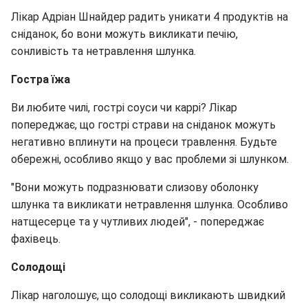
Лікар Адріан Шнайдер радить уникати 4 продуктів на
сніданок, бо вони можуть викликати печію,
сонливість та нетравлення шлунка.
Гостра їжа
Ви любите чилі, гострі соуси чи каррі? Лікар
попереджає, що гострі страви на сніданок можуть
негативно вплинути на процеси травлення. Будьте
обережні, особливо якщо у вас проблеми зі шлунком.
"Вони можуть подразнювати слизову оболонку
шлунка та викликати нетравлення шлунка. Особливо
натщесерце та у чутливих людей", - попереджає
фахівець.
Солодощі
Лікар наголошує, що солодощі викликають швидкий