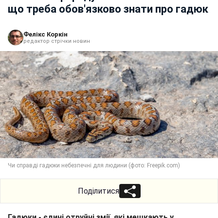
що треба обов'язково знати про гадюк
Фелікс Коркін
редактор стрічки новин
Чи справді гадюки небезпечні для людини (фото: Freepik.com)
Поділитися
Гадюки - єдині отруйні змії, які мешкають у