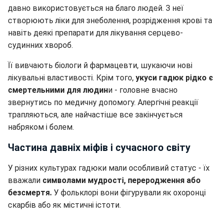
давно використовується на благо людей. З неї
створюють ліки для знеболення, розрідження крові та
навіть деякі препарати для лікування серцево-
судинних хвороб.
Її вивчають біологи й фармацевти, шукаючи нові
лікувальні властивості. Крім того,
укуси гадюк рідко є
смертельними для людин
и - головне вчасно
звернутись по медичну допомогу. Алергічні реакції
трапляються, але найчастіше все закінчується
набряком і болем.
Частина давніх міфів і сучасного світу
У різних культурах гадюки мали особливий статус - їх
вважали
символами мудрості, переродження або
безсмертя.
У фольклорі вони фігурували як охоронці
скарбів або як містичні істоти.