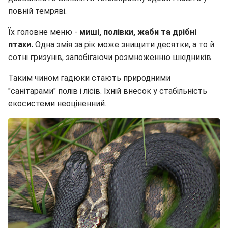
повній темряві.
Їх головне меню -
миші, полівки, жаби та дрібні
птахи.
Одна змія за рік може знищити десятки, а то й
сотні гризунів, запобігаючи розмноженню шкідників.
Таким чином гадюки стають природними
"санітарами" полів і лісів. Їхній внесок у стабільність
екосистеми неоціненний.