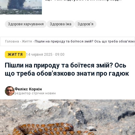
Здорове харчування
Здорова їжа
Здоров'я
Головна
›
Життя
›
Пішли на природу та боїтеся змій? Ось що треба обов'язк
ЖИТТЯ
14 червня 2025 · 09:00
Пішли на природу та боїтеся змій? Ось
що треба обов'язково знати про гадюк
Фелікс Коркін
редактор стрічки новин