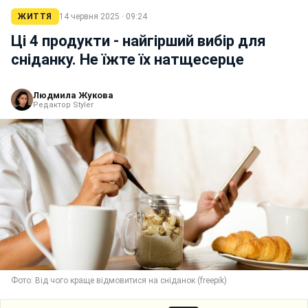
ЖИТТЯ
14 червня 2025 · 09:24
Ці 4 продукти - найгірший вибір для
сніданку. Не їжте їх натщесерце
Людмила Жукова
Редактор Styler
Фото: Від чого краще відмовитися на сніданок (freepik)