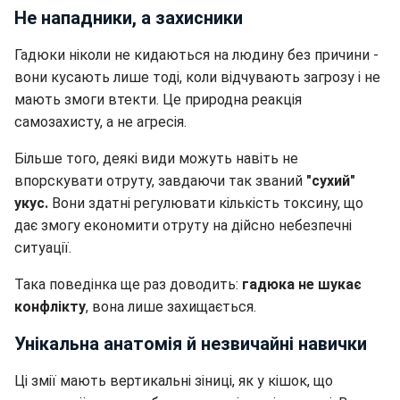
Не нападники, а захисники
Гадюки ніколи не кидаються на людину без причини -
вони кусають лише тоді, коли відчувають загрозу і не
мають змоги втекти. Це природна реакція
самозахисту, а не агресія.
Більше того, деякі види можуть навіть не
впорскувати отруту, завдаючи так званий
"сухий"
укус.
Вони здатні регулювати кількість токсину, що
дає змогу економити отруту на дійсно небезпечні
ситуації.
Така поведінка ще раз доводить:
гадюка не шукає
конфлікту
, вона лише захищається.
Унікальна анатомія й незвичайні навички
Ці змії мають вертикальні зіниці, як у кішок, що