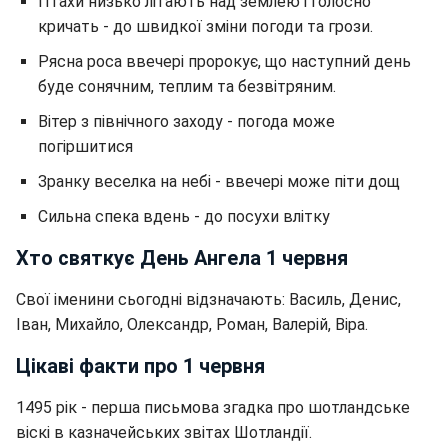
Птахи низько літають над землею і голосно
кричать - до швидкої зміни погоди та грози.
Рясна роса ввечері пророкує, що наступний день
буде сонячним, теплим та безвітряним.
Вітер з північного заходу - погода може
погіршитися
Зранку веселка на небі - ввечері може піти дощ
Сильна спека вдень - до посухи влітку
Хто святкує День Ангела 1 червня
Свої іменини сьогодні відзначають: Василь, Денис,
Іван, Михайло, Олександр, Роман, Валерій, Віра.
Цікаві факти про 1 червня
1495 рік - перша письмова згадка про шотландське
віскі в казначейських звітах Шотландії.