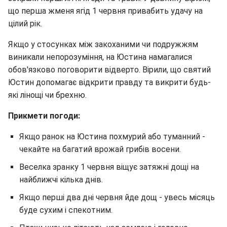
що перша жменя ягід 1 червня привабить удачу на
цілий рік.
Якщо у стосунках між закоханими чи подружжям
виникали непорозуміння, на Юстина намагалися
обов'язково поговорити відверто. Вірили, що святий
Юстин допомагає відкрити правду та викрити будь-
які лінощі чи брехню.
Прикмети погоди:
Якщо ранок на Юстина похмурий або туманний -
чекайте на багатий врожай грибів восени.
Веселка зранку 1 червня віщує затяжні дощі на
найближчі кілька днів.
Якщо перші два дні червня йде дощ - увесь місяць
буде сухим і спекотним.