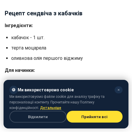
Рецепт сендвіча з кабачків
Інгредієнти:
кабачок - 1 шт.
терта моцарела
оливкова олія першого віджиму
Для начинки:
вершковий сир
🍪
Ми використовуємо cookie
✕
рукола
Ми використовуємо файли cookie для аналізу трафіку та
помідор - 1 шт.
персоналізації контенту. Прочитайте нашу Політику
конфіденційності.
Детальніше
авокадо
Відхилити
Прийняти всі
копчений лосось або курка