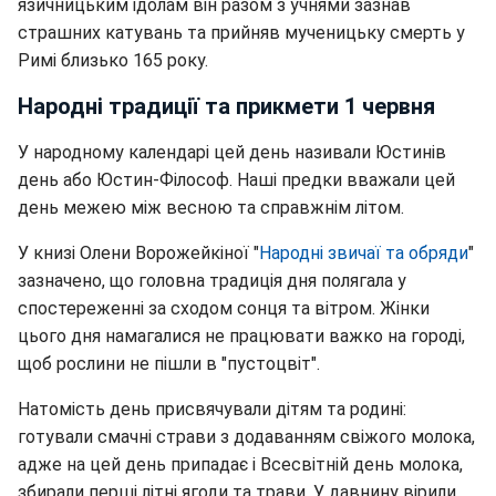
язичницьким ідолам він разом з учнями зазнав
страшних катувань та прийняв мученицьку смерть у
Римі близько 165 року.
Народні традиції та прикмети 1 червня
У народному календарі цей день називали Юстинів
день або Юстин-Філософ. Наші предки вважали цей
день межею між весною та справжнім літом.
У книзі Олени Ворожейкіної "
Народні звичаї та обряди
"
зазначено, що головна традиція дня полягала у
спостереженні за сходом сонця та вітром. Жінки
цього дня намагалися не працювати важко на городі,
щоб рослини не пішли в "пустоцвіт".
Натомість день присвячували дітям та родині:
готували смачні страви з додаванням свіжого молока,
адже на цей день припадає і Всесвітній день молока,
збирали перші літні ягоди та трави. У давнину вірили,