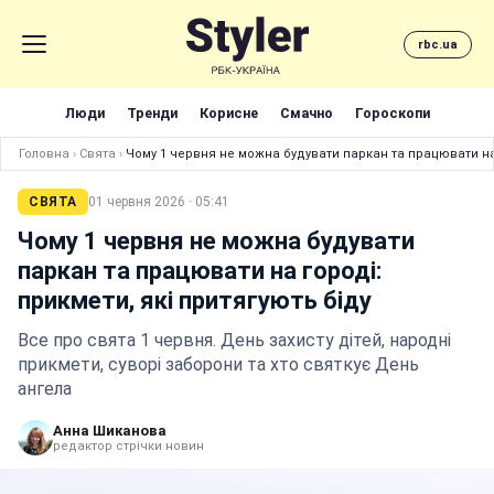
rbc.ua
Люди
Тренди
Корисне
Смачно
Гороскопи
Головна
›
Свята
›
Чому 1 червня не можна будувати паркан та працювати на 
СВЯТА
01 червня 2026 · 05:41
Чому 1 червня не можна будувати
паркан та працювати на городі:
прикмети, які притягують біду
Все про свята 1 червня. День захисту дітей, народні
прикмети, суворі заборони та хто святкує День
ангела
Анна Шиканова
редактор стрічки новин