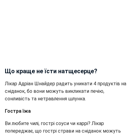
Що краще не їсти натщесерце?
Лікар Адріан Шнайдер радить уникати 4 продуктів на
сніданок, бо вони можуть викликати печію,
сонливість та нетравлення шлунка.
Гостра їжа
Ви любите чилі, гострі соуси чи каррі? Лікар
попереджає, що гострі страви на сніданок можуть