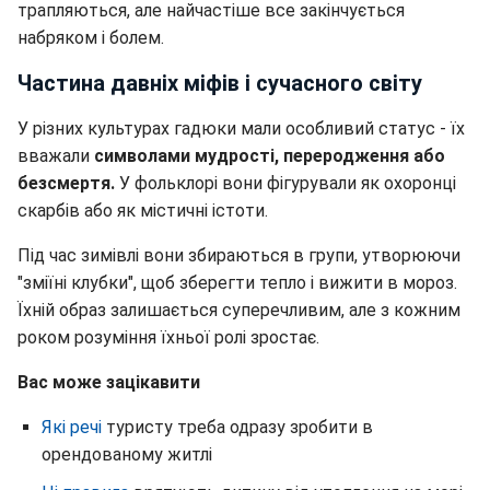
трапляються, але найчастіше все закінчується
набряком і болем.
Частина давніх міфів і сучасного світу
У різних культурах гадюки мали особливий статус - їх
вважали
символами мудрості, переродження або
безсмертя.
У фольклорі вони фігурували як охоронці
скарбів або як містичні істоти.
Під час зимівлі вони збираються в групи, утворюючи
"зміїні клубки", щоб зберегти тепло і вижити в мороз.
Їхній образ залишається суперечливим, але з кожним
роком розуміння їхньої ролі зростає.
Вас може зацікавити
Які речі
туристу треба одразу зробити в
орендованому житлі