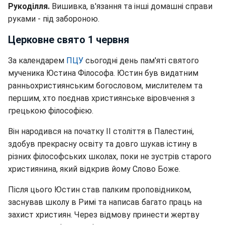
Рукоділля.
Вишивка, в'язання та інші домашні справи
руками - під забороною.
Церковне свято 1 червня
За календарем
ПЦУ
сьогодні день пам'яті святого
мученика Юстина Філософа. Юстин був видатним
ранньохристиянським богословом, мислителем та
першим, хто поєднав християнське віровчення з
грецькою філософією.
Він народився на початку II століття в Палестині,
здобув прекрасну освіту та довго шукав істину в
різних філософських школах, поки не зустрів старого
християнина, який відкрив йому Слово Боже.
Після цього Юстин став палким проповідником,
заснував школу в Римі та написав багато праць на
захист християн. Через відмову принести жертву