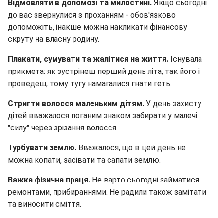
Відмовляти в допомозі та милостині.
Якщо сьогодні
до вас звернулися з проханням - обов'язково
допоможіть, інакше можна накликати фінансову
скруту на власну родину.
Плакати, сумувати та жалітися на життя.
Існувала
прикмета: як зустрінеш перший день літа, так його і
проведеш, тому тугу намагалися гнати геть.
Стригти волосся маленьким дітям.
У день захисту
дітей вважалося поганим знаком забирати у малечі
"силу" через зрізання волосся.
Турбувати землю.
Вважалося, що в цей день не
можна копати, засівати та сапати землю.
Важка фізична праця.
Не варто сьогодні займатися
ремонтами, прибираннями. Не радили також замітати
та виносити сміття.