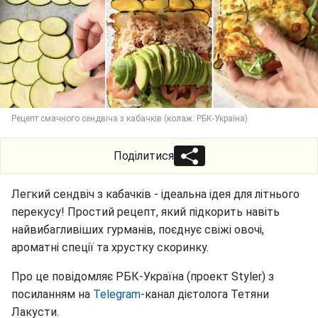
Рецепт смачного сендвіча з кабачків (колаж: РБК-Україна)
Поділитися
Легкий сендвіч з кабачків - ідеальна ідея для літнього
перекусу! Простий рецепт, який підкорить навіть
найвибагливіших гурманів, поєднує свіжі овочі,
ароматні спеції та хрустку скоринку.
Про це повідомляє РБК-Україна (проект Styler) з
посиланням на
Telegram
-канал дієтолога Тетяни
Лакусти.