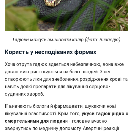
Гадюки можуть змінювати колір (фото: Вікіпедія)
Користь у несподіваних формах
Хоча отрута гадюк здається небезпечною, вона вже
давно використовується на благо людей. З неї
створюють ліки для знеболення, розрідження крові та
навіть деякі препарати для лікування серцево-
судинних хвороб.
Її вивчають біологи й фармацевти, шукаючи нові
лікувальні властивості. Крім того,
укуси гадюк рідко є
смертельними для людин
и - головне вчасно
звернутись по медичну допомогу. Алергічні реакції