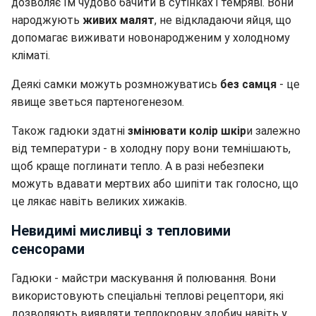
дозволяє їм чудово бачити в сутінках і темряві. Вони
народжують
живих малят
, не відкладаючи яйця, що
допомагає виживати новонародженим у холодному
кліматі.
Деякі самки можуть розмножуватись
без самця
- це
явище зветься партеногенезом.
Також гадюки здатні
змінювати колір шкір
и залежно
від температури - в холодну пору вони темнішають,
щоб краще поглинати тепло. А в разі небезпеки
можуть вдавати мертвих або шипіти так голосно, що
це лякає навіть великих хижаків.
Невидимі мисливці з тепловими
сенсорами
Гадюки - майстри маскування й полювання. Вони
використовують спеціальні теплові рецептори, які
дозволяють виявляти теплокровну здобич навіть у