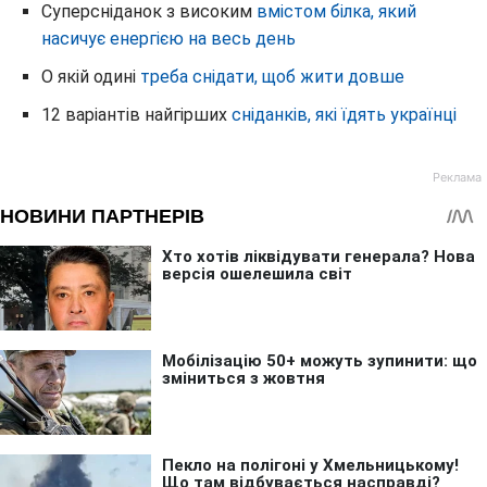
Суперсніданок з високим
вмістом білка, який
насичує енергією на весь день
О якій одині
треба снідати, щоб жити довше
12 варіантів найгірших
сніданків, які їдять українці