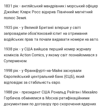
1831 рік - англійський мандрівник і морський офіцер
Джеймс Кларк Росс відкрив Північний магнітний
полюс Землі.
1935 рік - у Великій Британії вперше у світі
запровадили обов'язковий іспит на отримання
водійських прав та почали видавати номери на авто.
1938 рік - у США вийшов перший номер журналу
коміксів Action Comics, у якому світ познайомився з
Суперменом.
1998 рік - у Франкфурті-на-Майні заснували
Європейський центральний банк (ЄЦБ), який
відповідає за стабільність євро.
1988 рік - президент США Рональд Рейган і Михайло
Горбачов обмінялися в Москві ратифікаційними
документами по договору про скорочення ядерних