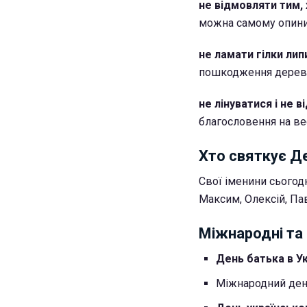
не відмовляти тим,
можна самому опини
не ламати гілки лип
пошкодження дерев
не лінуватися і не 
благословення на вес
Хто святкує Д
Свої іменини сьогод
Максим, Олексій, Пав
Міжнародні та 
День батька в Ук
Міжнародний ден