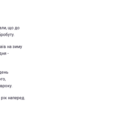
али, що до
бробуту.
чаїв на зиму
дня -
день
го,
івроку.
 рік наперед.