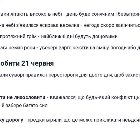
івки літають високо в небі - день буде сонячним і безвітря
а небі з'явилася яскрава веселка - негода скоро закінчить
 протяжний грім - найближчі дні будуть дощовими
аві немає роси - увечері варто чекати на зміну погоди або 
обити 21 червня
али суворі правила і перестороги для цього дня, щоб захис
 та не лихословити
- вважалося, що будь-який конфлікт ць
і й забере багато сил
ку дорогу
- предки вірили, що це може прикликати невдачі