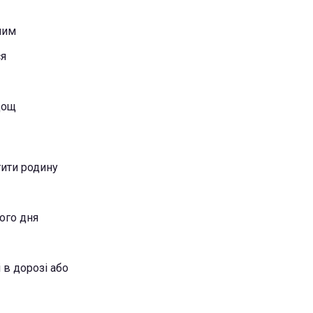
ним
ся
дощ
тити родину
ого дня
 в дорозі або