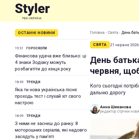
Головна
›
Свята
›
День бать
ОСТАННІ НОВИНИ
21 червня 2026 
СВЯТА
19:51
ГОРОСКОПИ
Фінансова удача вже близько: ці
День батька
4 знаки Зодіаку можуть
червня, щоб
розбагатіти до кінця року
18:49
ТРЕНДИ
Кого сьогодні потрі
Яка ти нова українська пісня:
дальню дорогу
проходь тест і слухай хіт свого
настрою
Анна Шиканова
редактор стрічки нов
18:09
ТРЕНДИ
З ними не заснеш до ранку: 8
моторошних серіалів, які надовго
засядуть у пам'яті