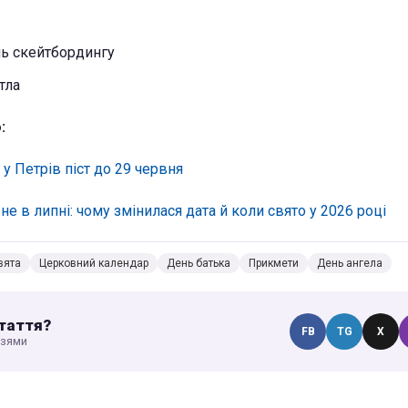
ь скейтбордингу
тла
:
у Петрів піст до 29 червня
не в липні: чому змінилася дата й коли свято у 2026 році
вята
Церковний календар
День батька
Прикмети
День ангела
таття?
FB
TG
X
узями