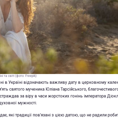
і та світі (фото: Freepik)
ні в Україні відзначають важливу дату в церковному кален
ять святого мученика Юліана Тарсійського, благочестивог
страждав за віру в часи жорстоких гонінь імператора Діокл
уховної мужності.
ає, які традиції пов’язані з цією датою, що не радили роби