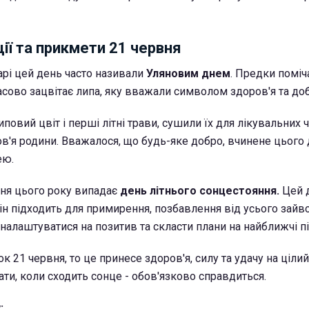
ії та прикмети 21 червня
рі цей день часто називали
Уляновим днем
. Предки поміч
асово зацвітає липа, яку вважали символом здоров'я та до
повий цвіт і перші літні трави, сушили їх для лікувальних 
ов'я родини. Вважалося, що будь-яке добро, вчинене цього 
ею.
рвня цього року випадає
день літнього сонцестояння.
Цей 
ін підходить для примирення, позбавлення від усього зайво
налаштуватися на позитив та скласти плани на найближчі п
ок 21 червня, то це принесе здоров'я, силу та удачу на цілий
ати, коли сходить сонце - обов'язково справдиться.
: