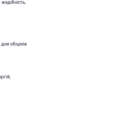
 жадібність,
 дня обіцяла
ргій,