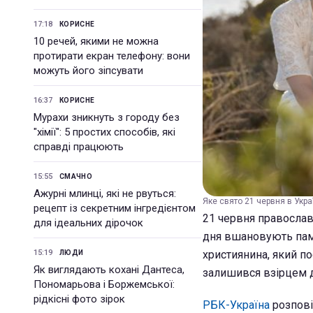
17:18
КОРИСНЕ
10 речей, якими не можна
протирати екран телефону: вони
можуть його зіпсувати
16:37
КОРИСНЕ
Мурахи зникнуть з городу без
"хімії": 5 простих способів, які
справді працюють
15:55
СМАЧНО
Ажурні млинці, які не рвуться:
Яке свято 21 червня в Україн
рецепт із секретним інгредієнтом
21 червня православ
для ідеальних дірочок
дня вшановують пам'
15:19
християнина, який по
ЛЮДИ
Як виглядають кохані Дантеса,
залишився взірцем д
Пономарьова і Боржемської:
рідкісні фото зірок
РБК-Україна
розповід