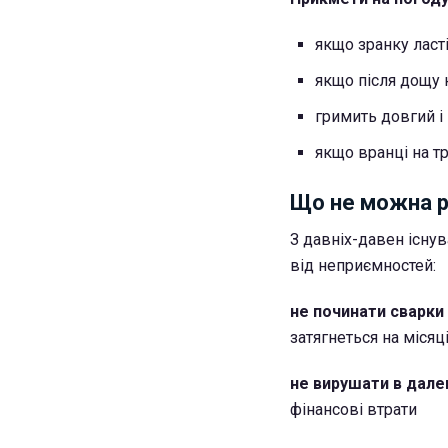
якщо зранку ласт
якщо після дощу н
гримить довгий і
якщо вранці на тр
Що не можна р
З давніх-давен існув
від неприємностей:
не починати сварки
затягнеться на місяц
не вирушати в дале
фінансові втрати