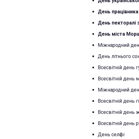
День українсько
День працівника
День пекторалі з
День міста Мор
Міжнародний ден
День літнього со
Всесвітній день 
Всесвітній день 
Міжнародний ден
Всесвітній день г
Всесвітній день 
Всесвітній день 
День селфі