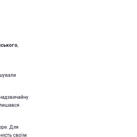
йського
,
ушували
 надзвичайну
залишався
оре. Для
рність своїм