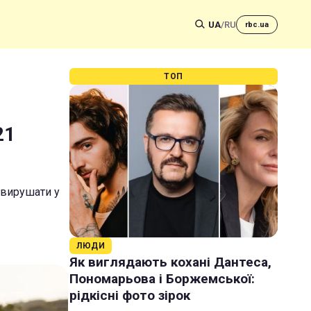
UA
/
RU
rbc.ua
ТОП
21
 вирушати у
ЛЮДИ
Як виглядають кохані Дантеса,
Пономарьова і Боржемської:
рідкісні фото зірок