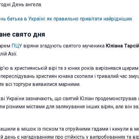
годні День ангела.
нь батька в Україні: як правильно привітати найрідніших
вне свято дня
дарем
ПЦУ
віряни згадують святого мученика
Юліана Тарсі
ій Азії.
р'ю в християнській вірі та з юних років вирізнявся щирим
с переслідувань християн юнака схопили і тривалий час зм
те всі тортури виявилися марними.
ві України зазначають, що святий Юліан продемонстрував
ли різними містами для залякування інших вірян, але він 
шили в мішок із піском та отруйними гадами і кинули в м
й день є нагадуванням про стійкість у випробуваннях та ві