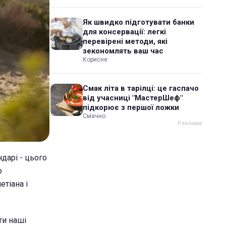
Як швидко підготувати банки
для консервації: легкі
перевірені методи, які
зекономлять ваш час
Корисне
Смак літа в тарілці: це гаспачо
від учасниці "МастерШеф"
підкорює з першої ложки
Смачно
дарі - цього
о
етіана і
ти наші