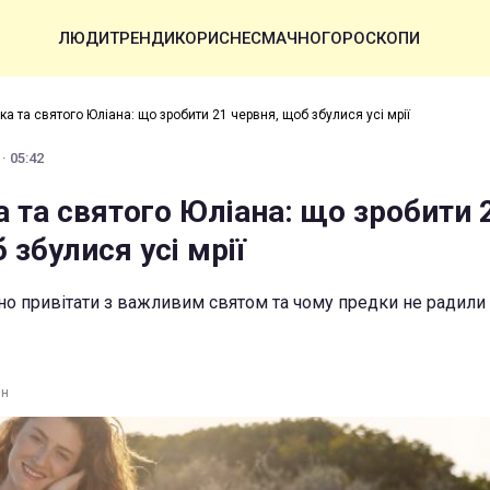
ЛЮДИ
ТРЕНДИ
КОРИСНЕ
СМАЧНО
ГОРОСКОПИ
ка та святого Юліана: що зробити 21 червня, щоб збулися усі мрії
· 05:42
 та святого Юліана: що зробити 
 збулися усі мрії
бно привітати з важливим святом та чому предки не радили
ин