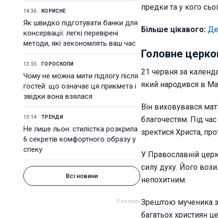
предки та у кого сьо
14:36
КОРИСНЕ
Як швидко підготувати банки для
Більше цікавого:
Де
консервації: легкі перевірені
методи, які зекономлять ваш час
Головне церко
13:55
ГОРОСКОПИ
21 червня за кален
Чому не можна мити підлогу після
який народився в Мал
гостей: що означає ця прикмета і
звідки вона взялася
Він виховувався маті
13:14
ТРЕНДИ
благочестям. Під ча
Не лише льон: стилістка розкрила
зректися Христа, про
6 секретів комфортного образу у
спеку
У Православній церк
силу духу. Його вози
Всі новини
непохитним.
Зрештою мученика за
багатьох християн це