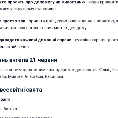
 хто просить про допомогу чи милостиню
- якщо проявити
тися у скрутному становищі
и просто так
- зривати цвіт дозволялося лише з повагою, а
а вважалося поганою прикметою для дому
відкладати важливі домашні справи
- сумлінна праця цього
ь літній сезон.
ень ангела 21 червня
ні за новим церковним календарем відзначають: Юліан, Гео
ло, Микита, Анастасія, Василина.
всесвітні свята
раїні
ь батька