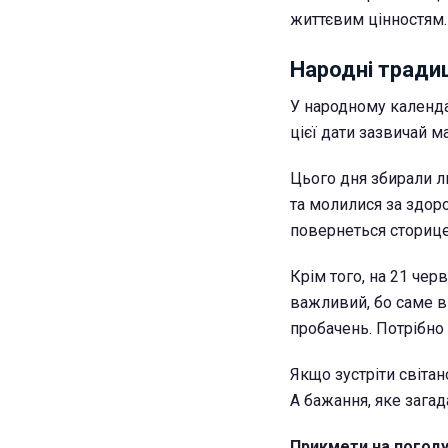
життєвим цінностям.
Народні традиц
У народному календа
цієї дати зазвичай м
Цього дня збирали ли
та молилися за здор
повернеться сториц
Крім того, на 21 че
важливий, бо саме в
пробачень. Потрібно 
Якщо зустріти світан
А бажання, яке загад
Прикмети на погоду