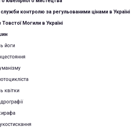
го ювелірного мистецтва
 служби контролю за регульованими цінами в Україні
 Товстої Могили в Україні
шин
ь йоги
нцестояння
гуманізму
мотоцикліста
ь квітки
ідрографії
жирафа
рукостискання