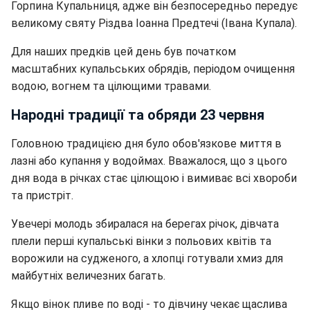
Горпина Купальниця, адже він безпосередньо передує
великому святу Різдва Іоанна Предтечі (Івана Купала).
Для наших предків цей день був початком
масштабних купальських обрядів, періодом очищення
водою, вогнем та цілющими травами.
Народні традиції та обряди 23 червня
Головною традицією дня було обов'язкове миття в
лазні або купання у водоймах. Вважалося, що з цього
дня вода в річках стає цілющою і вимиває всі хвороби
та пристріт.
Увечері молодь збиралася на берегах річок, дівчата
плели перші купальські вінки з польових квітів та
ворожили на судженого, а хлопці готували хмиз для
майбутніх величезних багать.
Якщо вінок пливе по воді - то дівчину чекає щаслива