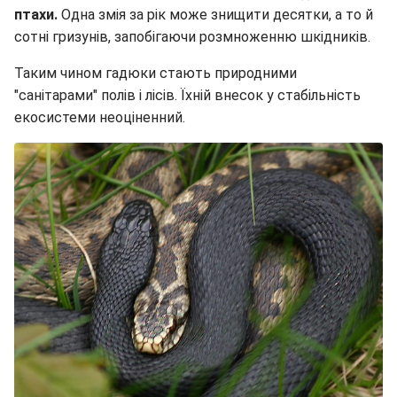
птахи.
Одна змія за рік може знищити десятки, а то й
сотні гризунів, запобігаючи розмноженню шкідників.
Таким чином гадюки стають природними
"санітарами" полів і лісів. Їхній внесок у стабільність
екосистеми неоціненний.