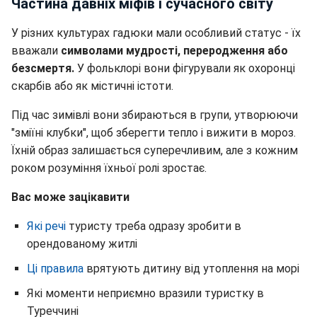
Частина давніх міфів і сучасного світу
У різних культурах гадюки мали особливий статус - їх
вважали
символами мудрості, переродження або
безсмертя.
У фольклорі вони фігурували як охоронці
скарбів або як містичні істоти.
Під час зимівлі вони збираються в групи, утворюючи
"зміїні клубки", щоб зберегти тепло і вижити в мороз.
Їхній образ залишається суперечливим, але з кожним
роком розуміння їхньої ролі зростає.
Вас може зацікавити
Які речі
туристу треба одразу зробити в
орендованому житлі
Ці правила
врятують дитину від утоплення на морі
Які моменти неприємно вразили туристку в
Туреччині