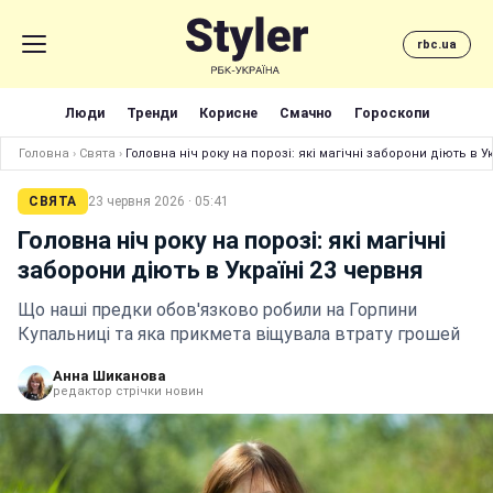
rbc.ua
Люди
Тренди
Корисне
Смачно
Гороскопи
Головна
›
Свята
›
Головна ніч року на порозі: які магічні заборони діють в У
СВЯТА
23 червня 2026 · 05:41
Головна ніч року на порозі: які магічні
заборони діють в Україні 23 червня
Що наші предки обов'язково робили на Горпини
Купальниці та яка прикмета віщувала втрату грошей
Анна Шиканова
редактор стрічки новин