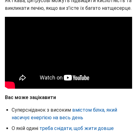
Як і кава, цитрусові можуть підвищити кислотність та
викликати печію, якщо ви з'їсте їх багато натщесерце.
Вас може зацікавити
Суперсніданок з високим
вмістом білка, який
насичує енергією на весь день
О якій одині
треба снідати, щоб жити довше