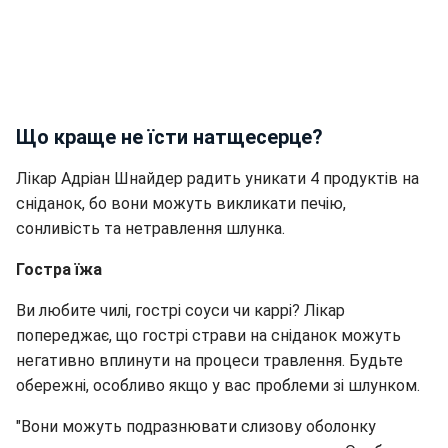
Що краще не їсти натщесерце?
Лікар Адріан Шнайдер радить уникати 4 продуктів на
сніданок, бо вони можуть викликати печію,
сонливість та нетравлення шлунка.
Гостра їжа
Ви любите чилі, гострі соуси чи каррі? Лікар
попереджає, що гострі страви на сніданок можуть
негативно вплинути на процеси травлення. Будьте
обережні, особливо якщо у вас проблеми зі шлунком.
"Вони можуть подразнювати слизову оболонку