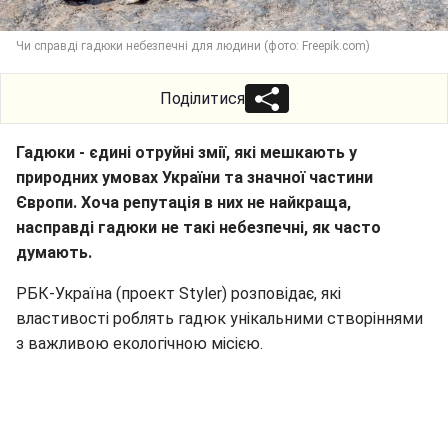
Чи справді гадюки небезпечні для людини (фото: Freepik.com)
Поділитися
Гадюки - єдині отруйні змії, які мешкають у
природних умовах України та значної частини
Європи. Хоча репутація в них не найкраща,
насправді гадюки не такі небезпечні, як часто
думають.
РБК-Україна (проект Styler) розповідає, які
властивості роблять гадюк унікальними створіннями
з важливою екологічною місією.