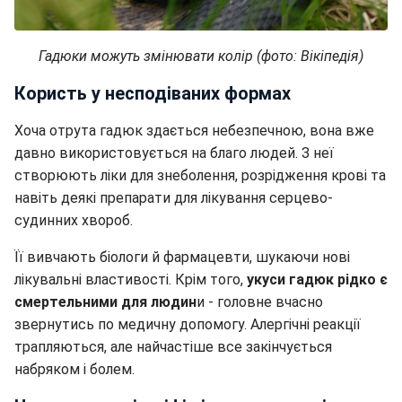
Гадюки можуть змінювати колір (фото: Вікіпедія)
Користь у несподіваних формах
Хоча отрута гадюк здається небезпечною, вона вже
давно використовується на благо людей. З неї
створюють ліки для знеболення, розрідження крові та
навіть деякі препарати для лікування серцево-
судинних хвороб.
Її вивчають біологи й фармацевти, шукаючи нові
лікувальні властивості. Крім того,
укуси гадюк рідко є
смертельними для людин
и - головне вчасно
звернутись по медичну допомогу. Алергічні реакції
трапляються, але найчастіше все закінчується
набряком і болем.