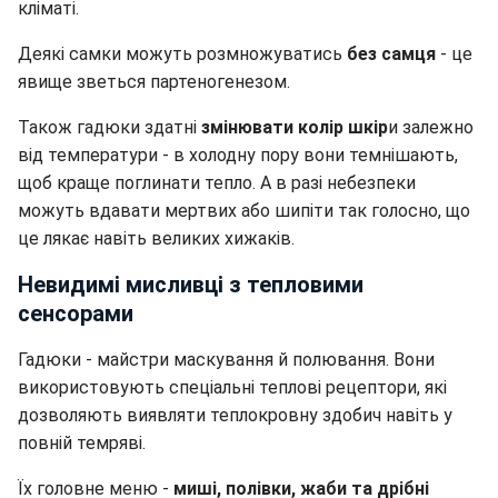
кліматі.
Деякі самки можуть розмножуватись
без самця
- це
явище зветься партеногенезом.
Також гадюки здатні
змінювати колір шкір
и залежно
від температури - в холодну пору вони темнішають,
щоб краще поглинати тепло. А в разі небезпеки
можуть вдавати мертвих або шипіти так голосно, що
це лякає навіть великих хижаків.
Невидимі мисливці з тепловими
сенсорами
Гадюки - майстри маскування й полювання. Вони
використовують спеціальні теплові рецептори, які
дозволяють виявляти теплокровну здобич навіть у
повній темряві.
Їх головне меню -
миші, полівки, жаби та дрібні