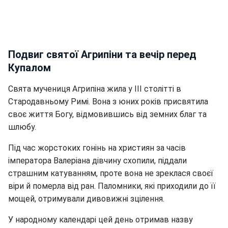
Подвиг святої Агрипіни та вечір перед
Купалом
Свята мучениця Агрипіна жила у III столітті в
Стародавньому Римі. Вона з юних років присвятила
своє життя Богу, відмовившись від земних благ та
шлюбу.
Під час жорстоких гонінь на християн за часів
імператора Валеріана дівчину схопили, піддали
страшним катуванням, проте вона не зреклася своєї
віри й померла від ран. Паломники, які приходили до її
мощей, отримували дивовижні зцілення.
У народному календарі цей день отримав назву