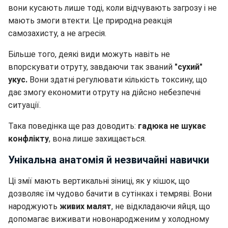
вони кусають лише тоді, коли відчувають загрозу і не
мають змоги втекти. Це природна реакція
самозахисту, а не агресія.
Більше того, деякі види можуть навіть не
впорскувати отруту, завдаючи так званий
"сухий"
укус.
Вони здатні регулювати кількість токсину, що
дає змогу економити отруту на дійсно небезпечні
ситуації.
Така поведінка ще раз доводить:
гадюка не шукає
конфлікту
, вона лише захищається.
Унікальна анатомія й незвичайні навички
Ці змії мають вертикальні зіниці, як у кішок, що
дозволяє їм чудово бачити в сутінках і темряві. Вони
народжують
живих малят
, не відкладаючи яйця, що
допомагає виживати новонародженим у холодному