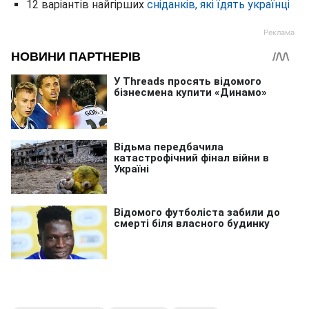
12 варіантів найгірших
сніданків, які їдять українці