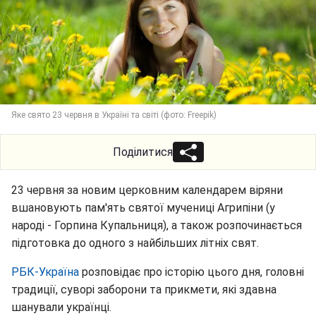
Яке свято 23 червня в Україні та світі (фото: Freepik)
Поділитися
23 червня за новим церковним календарем віряни
вшановують пам'ять святої мучениці Агрипіни (у
народі - Горпина Купальниця), а також розпочинається
підготовка до одного з найбільших літніх свят.
РБК-Україна
розповідає про історію цього дня, головні
традиції, суворі заборони та прикмети, які здавна
шанували українці.