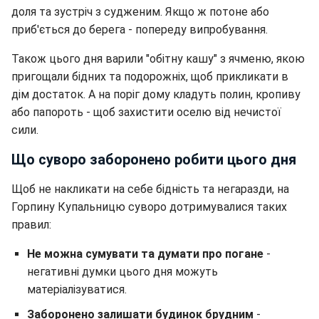
доля та зустріч з судженим. Якщо ж потоне або
приб'ється до берега - попереду випробування.
Також цього дня варили "обітну кашу" з ячменю, якою
пригощали бідних та подорожніх, щоб прикликати в
дім достаток. А на поріг дому кладуть полин, кропиву
або папороть - щоб захистити оселю від нечистої
сили.
Що суворо заборонено робити цього дня
Щоб не накликати на себе бідність та негаразди, на
Горпину Купальницю суворо дотримувалися таких
правил:
Не можна сумувати та думати про погане
-
негативні думки цього дня можуть
матеріалізуватися.
Заборонено залишати будинок брудним
-