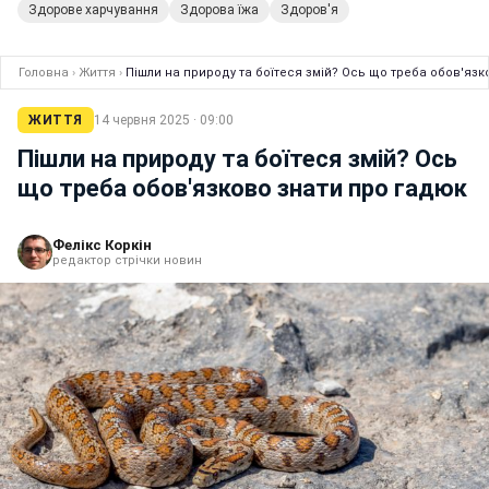
Здорове харчування
Здорова їжа
Здоров'я
Головна
›
Життя
›
Пішли на природу та боїтеся змій? Ось що треба обов'язк
ЖИТТЯ
14 червня 2025 · 09:00
Пішли на природу та боїтеся змій? Ось
що треба обов'язково знати про гадюк
Фелікс Коркін
редактор стрічки новин