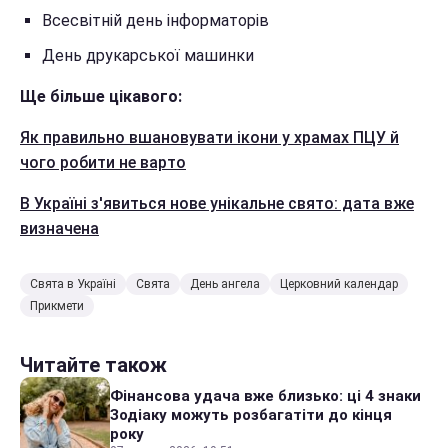
Всесвітній день інформаторів
День друкарської машинки
Ще більше цікавого:
Як правильно вшановувати ікони у храмах ПЦУ й
чого робити не варто
В Україні з'явиться нове унікальне свято: дата вже
визначена
Свята в Україні
Свята
День ангела
Церковний календар
Прикмети
Читайте також
Фінансова удача вже близько: ці 4 знаки
Зодіаку можуть розбагатіти до кінця
року