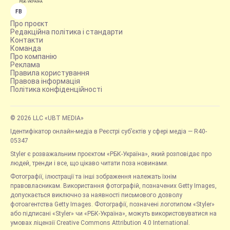
FB
Про проєкт
Редакційна політика і стандарти
Контакти
Команда
Про компанію
Реклама
Правила користування
Правова інформація
Політика конфіденційності
© 2026 LLC «UBT MEDIA»
Ідентифікатор онлайн-медіа в Реєстрі суб’єктів у сфері медіа — R40-
05347
Styler є розважальним проєктом «РБК-Україна», який розповідає про
людей, тренди і все, що цікаво читати поза новинами.
Фотографії, ілюстрації та інші зображення належать їхнім
правовласникам. Використання фотографій, позначених Getty Images,
допускається виключно за наявності письмового дозволу
фотоагентства Getty Images. Фотографії, позначені логотипом «Styler»
або підписані «Styler» чи «РБК-Україна», можуть використовуватися на
умовах ліцензії Creative Commons Attribution 4.0 International.