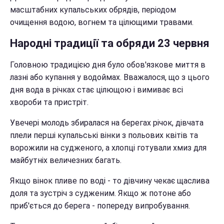
масштабних купальських обрядів, періодом
очищення водою, вогнем та цілющими травами.
Народні традиції та обряди 23 червня
Головною традицією дня було обов'язкове миття в
лазні або купання у водоймах. Вважалося, що з цього
дня вода в річках стає цілющою і вимиває всі
хвороби та пристріт.
Увечері молодь збиралася на берегах річок, дівчата
плели перші купальські вінки з польових квітів та
ворожили на судженого, а хлопці готували хмиз для
майбутніх величезних багать.
Якщо вінок пливе по воді - то дівчину чекає щаслива
доля та зустріч з судженим. Якщо ж потоне або
приб'ється до берега - попереду випробування.