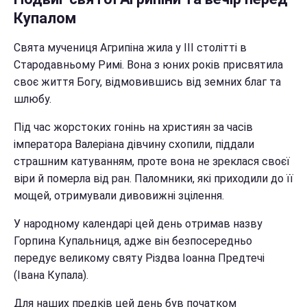
Купалом
Свята мучениця Агрипіна жила у III столітті в
Стародавньому Римі. Вона з юних років присвятила
своє життя Богу, відмовившись від земних благ та
шлюбу.
Під час жорстоких гонінь на християн за часів
імператора Валеріана дівчину схопили, піддали
страшним катуванням, проте вона не зреклася своєї
віри й померла від ран. Паломники, які приходили до її
мощей, отримували дивовижні зцілення.
У народному календарі цей день отримав назву
Горпина Купальниця, адже він безпосередньо
передує великому святу Різдва Іоанна Предтечі
(Івана Купала).
Для наших предків цей день був початком