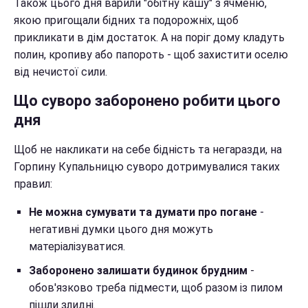
Також цього дня варили "обітну кашу" з ячменю,
якою пригощали бідних та подорожніх, щоб
прикликати в дім достаток. А на поріг дому кладуть
полин, кропиву або папороть - щоб захистити оселю
від нечистої сили.
Що суворо заборонено робити цього
дня
Щоб не накликати на себе бідність та негаразди, на
Горпину Купальницю суворо дотримувалися таких
правил:
Не можна сумувати та думати про погане
-
негативні думки цього дня можуть
матеріалізуватися.
Заборонено залишати будинок брудним
-
обов'язково треба підмести, щоб разом із пилом
пішли злидні.