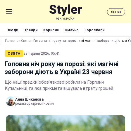
rbc.ua
Люди
Тренди
Корисне
Смачно
Гороскопи
Головна
›
Свята
›
Головна ніч року на порозі: які магічні заборони діють в У
СВЯТА
23 червня 2026, 05:41
Головна ніч року на порозі: які магічні
заборони діють в Україні 23 червня
Що наші предки обов'язково робили на Горпини
Купальниці та яка прикмета віщувала втрату грошей
Анна Шиканова
редактор стрічки новин