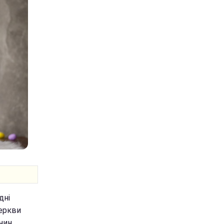
дні
церкви
нин