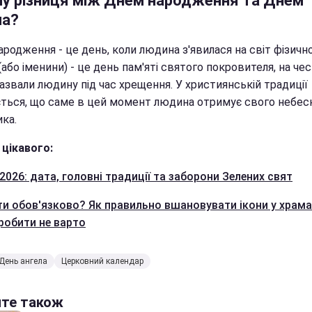
му різниця між Днем народження та Днем
ла?
родження - це день, коли людина з'явилася на світ фізичн
(або іменини) - це день пам'яті святого покровителя, на че
азвали людину під час хрещення. У християнській традиції
ться, що саме в цей момент людина отримує свого небес
ка.
 цікавого:
2026: дата, головні традиції та заборони Зелених свят
ти обов'язково? Як правильно вшановувати ікони у храм
 робити не варто
День ангела
Церковний календар
йте також