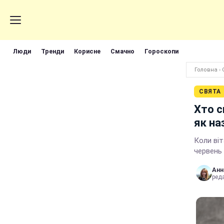
Люди
Тренди
Корисне
Смачно
Гороскопи
Головна
›
СВЯТА
Хто с
як на
Коли віт
червень
Анн
реда