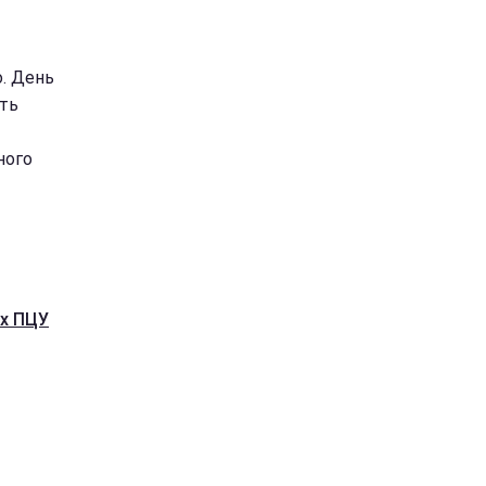
о. День
сть
ного
ах ПЦУ