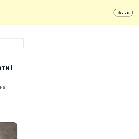
rbc.ua
ти і
 на