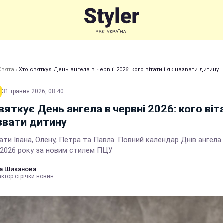
Свята
›
Хто святкує День ангела в червні 2026: кого вітати і як назвати дитину
31 травня 2026, 08:40
вяткує День ангела в червні 2026: кого віта
звати дитину
ати Івана, Олену, Петра та Павла. Повний календар Днів ангела
 2026 року за новим стилем ПЦУ
а Шиканова
ктор стрічки новин