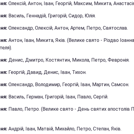
ня:
Олексій, Антон, Іван, Георгій, Максим, Микита, Анастасія
ня:
Василь, Геннадій, Григорій, Сидор, Юлія.
ня:
Олександр, Олексій, Антон, Артем, Петро, Святослав.
вня:
Антон, Іван, Микита, Яків. (Велике свято - Різдво Іоанн
еля).
вня:
Денис, Дмитро, Костянтин, Микола, Петро, Февронія.
ня:
Георгій, Давид, Денис, Іван, Тихон.
вня:
Олександр, Володимир, Георгій, Іван, Мартин, Самсон.
вня:
Василь, Герман, Григорій, Іван, Павло, Сергій.
ня:
Павло, Петро. (Велике свято - День святих апостолів П
ня:
Андрій, Іван, Матвій, Михайло, Петро, Степан, Яків.