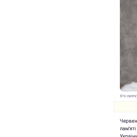
Хто святк
Червень
пам'яті
Україн