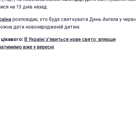
ися на 13 днів назад.
раїна
розповідає, хто буде святкувати День Ангела у червні
можна дати новонародженій дитині.
 цікавого:
В Україні з'явиться нове свято: вперше
чатимемо вже у вересні