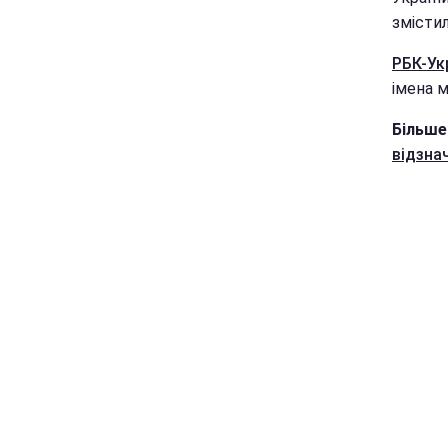
змістил
РБК-Ук
імена 
Більше
відзна