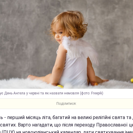
ує День Ангела у червні та як назвати немовля (фото: Freepik)
Поділитися:
 - перший місяць літа, багатий на великі релігійні свята та 
 святих. Варто нагадати, що після переходу Православної 
и (ПЦУ) на новоюліанський календар, дати святкування іме