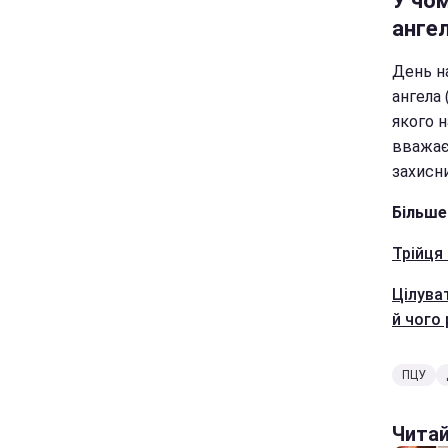
У чо
анге
День на
ангела 
якого н
вважає
захисни
Більше
Трійця 
Цілува
й чого
ПЦУ
Чита