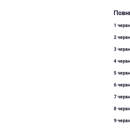
Повн
1 черв
2 червн
3 червн
4 черв
5 червн
6 червн
7 черв
8 червн
9 червн