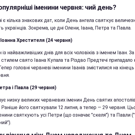
пулярніші іменини червня: чий день?
і є кілька знакових дат, коли День ангела святкує величез
ть українців. Зокрема, це дні Олени, Івана, Петра та Павла.
 Іоанна Хрестителя (24 червня)
 із найважливіших днів для всіх чоловіків з іменем Іван. За
 стилем свято Івана Купала та Різдво Предтечі припадало 
Тепер головні червневі іменини Іванів змістилися на кінець
рвня.
етра і Павла (29 червня)
ує низку великих червневих іменин День святих апостолі
. Раніше його святкували 12 липня, а тепер — 29 червня. Ць
енини святкують усі Петри (що означає "скеля") та Павли ("
ий").