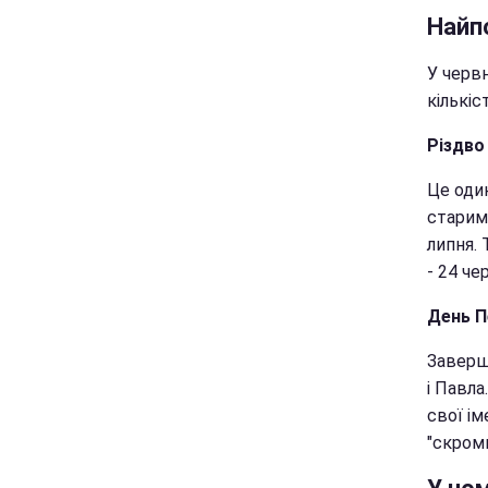
Найпо
У червн
кількіс
Різдво
Це один
старим
липня. 
- 24 че
День П
Заверш
і Павла
свої ім
"скромн