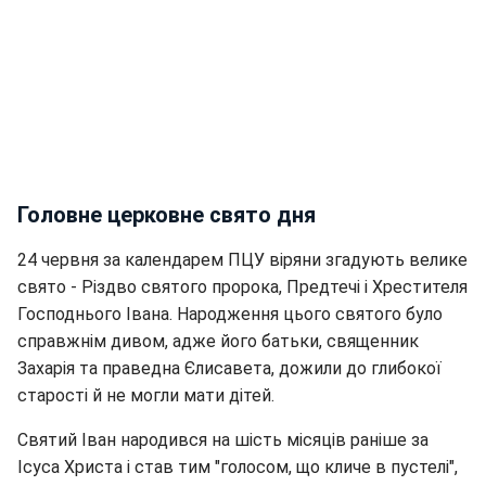
Головне церковне свято дня
24 червня за календарем ПЦУ віряни згадують велике
свято - Різдво святого пророка, Предтечі і Хрестителя
Господнього Івана. Народження цього святого було
справжнім дивом, адже його батьки, священник
Захарія та праведна Єлисавета, дожили до глибокої
старості й не могли мати дітей.
Святий Іван народився на шість місяців раніше за
Ісуса Христа і став тим "голосом, що кличе в пустелі",