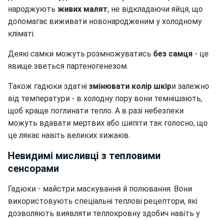
народжують
живих малят
, не відкладаючи яйця, що
допомагає виживати новонародженим у холодному
кліматі.
Деякі самки можуть розмножуватись
без самця
- це
явище зветься партеногенезом.
Також гадюки здатні
змінювати колір шкір
и залежно
від температури - в холодну пору вони темнішають,
щоб краще поглинати тепло. А в разі небезпеки
можуть вдавати мертвих або шипіти так голосно, що
це лякає навіть великих хижаків.
Невидимі мисливці з тепловими
сенсорами
Гадюки - майстри маскування й полювання. Вони
використовують спеціальні теплові рецептори, які
дозволяють виявляти теплокровну здобич навіть у