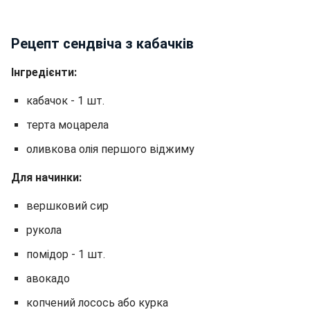
Рецепт сендвіча з кабачків
Інгредієнти:
кабачок - 1 шт.
терта моцарела
оливкова олія першого віджиму
Для начинки:
вершковий сир
рукола
помідор - 1 шт.
авокадо
копчений лосось або курка