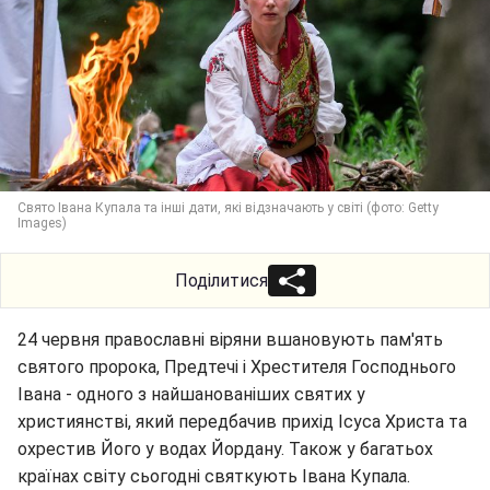
Свято Івана Купала та інші дати, які відзначають у світі (фото: Getty
Images)
Поділитися
24 червня православні віряни вшановують пам'ять
святого пророка, Предтечі і Хрестителя Господнього
Івана - одного з найшанованіших святих у
християнстві, який передбачив прихід Ісуса Христа та
охрестив Його у водах Йордану. Також у багатьох
країнах світу сьогодні святкують Івана Купала.