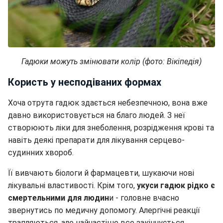
Гадюки можуть змінювати колір (фото: Вікіпедія)
Користь у несподіваних формах
Хоча отрута гадюк здається небезпечною, вона вже
давно використовується на благо людей. З неї
створюють ліки для знеболення, розрідження крові та
навіть деякі препарати для лікування серцево-
судинних хвороб.
Її вивчають біологи й фармацевти, шукаючи нові
лікувальні властивості. Крім того,
укуси гадюк рідко є
смертельними для людин
и - головне вчасно
звернутись по медичну допомогу. Алергічні реакції
трапляються, але найчастіше все закінчується