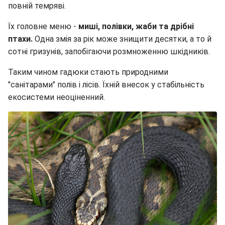
повній темряві.
Їх головне меню -
миші, полівки, жаби та дрібні
птахи.
Одна змія за рік може знищити десятки, а то й
сотні гризунів, запобігаючи розмноженню шкідників.
Таким чином гадюки стають природними
"санітарами" полів і лісів. Їхній внесок у стабільність
екосистеми неоціненний.