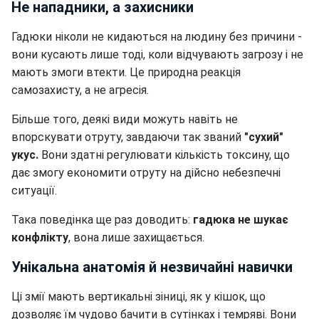
Не нападники, а захисники
Гадюки ніколи не кидаються на людину без причини -
вони кусають лише тоді, коли відчувають загрозу і не
мають змоги втекти. Це природна реакція
самозахисту, а не агресія.
Більше того, деякі види можуть навіть не
впорскувати отруту, завдаючи так званий
"сухий"
укус.
Вони здатні регулювати кількість токсину, що
дає змогу економити отруту на дійсно небезпечні
ситуації.
Така поведінка ще раз доводить:
гадюка не шукає
конфлікту
, вона лише захищається.
Унікальна анатомія й незвичайні навички
Ці змії мають вертикальні зіниці, як у кішок, що
дозволяє їм чудово бачити в сутінках і темряві. Вони