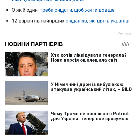
О якій одині
треба снідати, щоб жити довше
12 варіантів найгірших
сніданків, які їдять українці