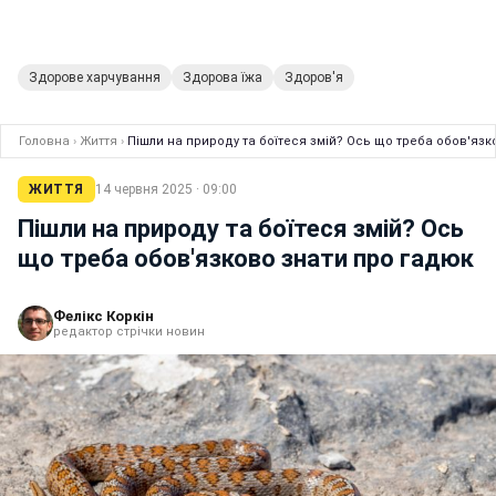
Здорове харчування
Здорова їжа
Здоров'я
Головна
›
Життя
›
Пішли на природу та боїтеся змій? Ось що треба обов'язк
ЖИТТЯ
14 червня 2025 · 09:00
Пішли на природу та боїтеся змій? Ось
що треба обов'язково знати про гадюк
Фелікс Коркін
редактор стрічки новин