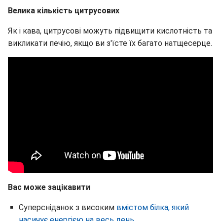
Велика кількість цитрусових
Як і кава, цитрусові можуть підвищити кислотність та
викликати печію, якщо ви з'їсте їх багато натщесерце.
Вас може зацікавити
Суперсніданок з високим
вмістом білка, який
насичує енергією на весь день