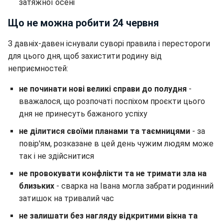
затяжної осені
Що не можна робити 24 червня
З давніх-давен існували суворі правила і перестороги
для цього дня, щоб захистити родину від
неприємностей:
не починати нові великі справи до полудня
-
вважалося, що розпочаті поспіхом проєкти цього
дня не принесуть бажаного успіху
не ділитися своїми планами та таємницями
- за
повір'ям, розказане в цей день чужим людям може
так і не здійснитися
не провокувати конфлікти та не тримати зла на
близьких
- сварка на Івана могла забрати родинний
затишок на тривалий час
не залишати без нагляду відкритими вікна та