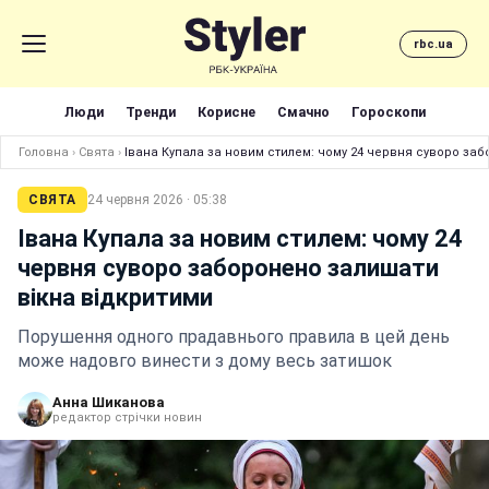
rbc.ua
Люди
Тренди
Корисне
Смачно
Гороскопи
Головна
›
Свята
›
Івана Купала за новим стилем: чому 24 червня суворо за
СВЯТА
24 червня 2026 · 05:38
Івана Купала за новим стилем: чому 24
червня суворо заборонено залишати
вікна відкритими
Порушення одного прадавнього правила в цей день
може надовго винести з дому весь затишок
Анна Шиканова
редактор стрічки новин