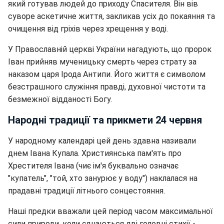
який готував людей до приходу Спасителя. Він вів
суворе аскетичне життя, закликав усіх до покаяння та
очищення від гріхів через хрещення у воді.
У Православній церкві України нагадують, що пророк
Іван прийняв мученицьку смерть через страту за
наказом царя Ірода Антипи. Його життя є символом
безстрашного служіння правді, духовної чистоти та
безмежної відданості Богу.
Народні традиції та прикмети 24 червня
У народному календарі цей день здавна називали
днем Івана Купала. Християнська пам'ять про
Хрестителя Івана (чиє ім'я буквально означає
"купатель", "той, хто занурює у воду") наклалася на
прадавні традиції літнього сонцестояння.
Наші предки вважали цей період часом максимальної
сили природи, коли єднаються дві головні стихії -