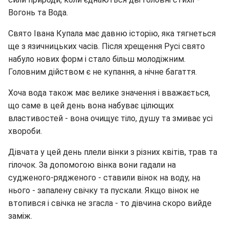
Вогонь та Вода.
Свято Івана Купала має давню історію, яка тягнеться
ще з язичницьких часів. Після хрещення Русі свято
набуло нових форм і стало більш молодіжним.
Головним дійством є не купання, а нічне багаття.
Хоча вода також має велике значення і вважається,
що саме в цей день вона набуває цілющих
властивостей - вона очищує тіло, душу та змиває усі
хвороби.
Дівчата у цей день плели вінки з різних квітів, трав та
гілочок. За допомогою вінка вони гадали на
судженого-рядженого - ставили вінок на воду, на
нього - запалену свічку та пускали. Якщо вінок не
втопився і свічка не згасла - то дівчина скоро вийде
заміж.