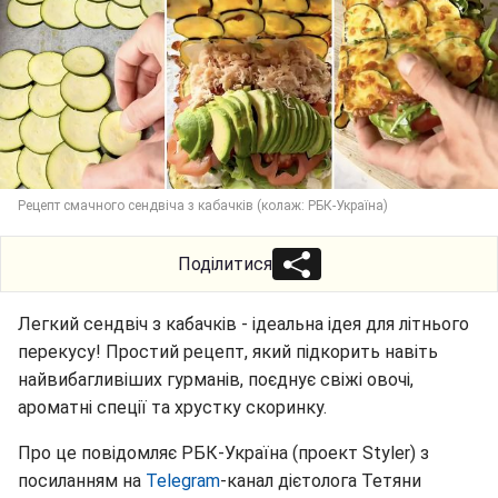
Рецепт смачного сендвіча з кабачків (колаж: РБК-Україна)
Поділитися
Легкий сендвіч з кабачків - ідеальна ідея для літнього
перекусу! Простий рецепт, який підкорить навіть
найвибагливіших гурманів, поєднує свіжі овочі,
ароматні спеції та хрустку скоринку.
Про це повідомляє РБК-Україна (проект Styler) з
посиланням на
Telegram
-канал дієтолога Тетяни