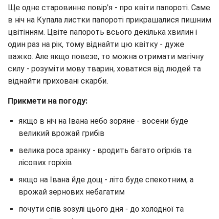
Ще одне старовинне повір'я - про квіти папороті. Саме
в ніч на Купала листки папороті прикрашалися пишним
цвітінням. Цвіте папороть всього декілька хвилин і
один раз на рік, тому віднайти цю квітку - дуже
важко. Але якщо повезе, то можна отримати магічну
силу - розуміти мову тварин, ховатися від людей та
віднайти приховані скарби.
Прикмети на погоду:
якщо в ніч на Івана небо зоряне - восени буде
великий врожай грибів
велика роса зранку - вродить багато огірків та
лісових горіхів
якщо на Івана йде дощ - літо буде спекотним, а
врожай зернових небагатим
почути спів зозулі цього дня - до холодної та