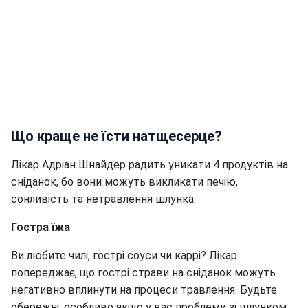
Що краще не їсти натщесерце?
Лікар Адріан Шнайдер радить уникати 4 продуктів на
сніданок, бо вони можуть викликати печію,
сонливість та нетравлення шлунка.
Гостра їжа
Ви любите чилі, гострі соуси чи каррі? Лікар
попереджає, що гострі страви на сніданок можуть
негативно вплинути на процеси травлення. Будьте
обережні, особливо якщо у вас проблеми зі шлунком.