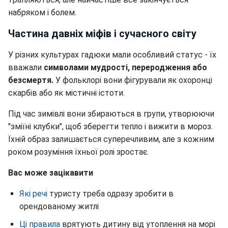
набряком і болем.
Частина давніх міфів і сучасного світу
У різних культурах гадюки мали особливий статус - їх
вважали
символами мудрості, переродження або
безсмертя.
У фольклорі вони фігурували як охоронці
скарбів або як містичні істоти.
Під час зимівлі вони збираються в групи, утворюючи
"зміїні клубки", щоб зберегти тепло і вижити в мороз.
Їхній образ залишається суперечливим, але з кожним
роком розуміння їхньої ролі зростає.
Вас може зацікавити
Які речі
туристу треба одразу зробити в
орендованому житлі
Ці правила
врятують дитину від утоплення на морі