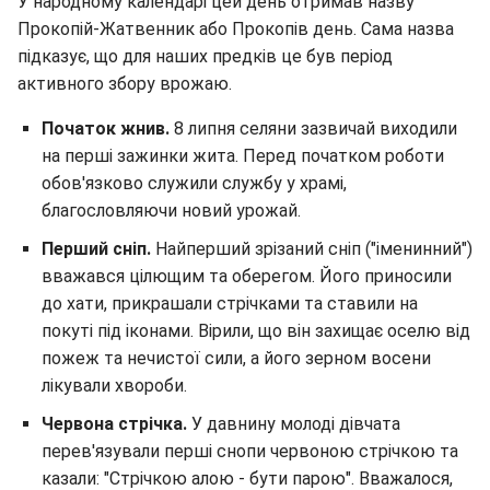
У народному календарі цей день отримав назву
Прокопій-Жатвенник або Прокопів день. Сама назва
підказує, що для наших предків це був період
активного збору врожаю.
Початок жнив.
8 липня селяни зазвичай виходили
на перші зажинки жита. Перед початком роботи
обов'язково служили службу у храмі,
благословляючи новий урожай.
Перший сніп.
Найперший зрізаний сніп ("іменинний")
вважався цілющим та оберегом. Його приносили
до хати, прикрашали стрічками та ставили на
покуті під іконами. Вірили, що він захищає оселю від
пожеж та нечистої сили, а його зерном восени
лікували хвороби.
Червона стрічка.
У давнину молоді дівчата
перев'язували перші снопи червоною стрічкою та
казали: "Стрічкою алою - бути парою". Вважалося,