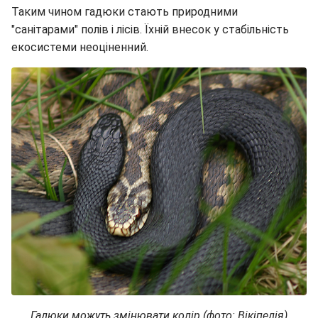
Таким чином гадюки стають природними
"санітарами" полів і лісів. Їхній внесок у стабільність
екосистеми неоціненний.
Гадюки можуть змінювати колір (фото: Вікіпедія)