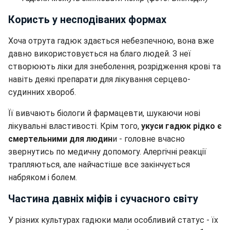
Користь у несподіваних формах
Хоча отрута гадюк здається небезпечною, вона вже
давно використовується на благо людей. З неї
створюють ліки для знеболення, розрідження крові та
навіть деякі препарати для лікування серцево-
судинних хвороб.
Її вивчають біологи й фармацевти, шукаючи нові
лікувальні властивості. Крім того,
укуси гадюк рідко є
смертельними для людин
и - головне вчасно
звернутись по медичну допомогу. Алергічні реакції
трапляються, але найчастіше все закінчується
набряком і болем.
Частина давніх міфів і сучасного світу
У різних культурах гадюки мали особливий статус - їх