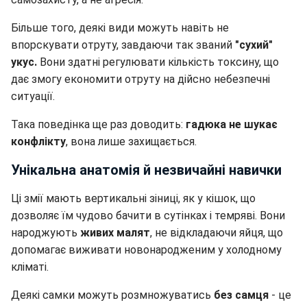
Більше того, деякі види можуть навіть не
впорскувати отруту, завдаючи так званий
"сухий"
укус.
Вони здатні регулювати кількість токсину, що
дає змогу економити отруту на дійсно небезпечні
ситуації.
Така поведінка ще раз доводить:
гадюка не шукає
конфлікту
, вона лише захищається.
Унікальна анатомія й незвичайні навички
Ці змії мають вертикальні зіниці, як у кішок, що
дозволяє їм чудово бачити в сутінках і темряві. Вони
народжують
живих малят
, не відкладаючи яйця, що
допомагає виживати новонародженим у холодному
кліматі.
Деякі самки можуть розмножуватись
без самця
- це