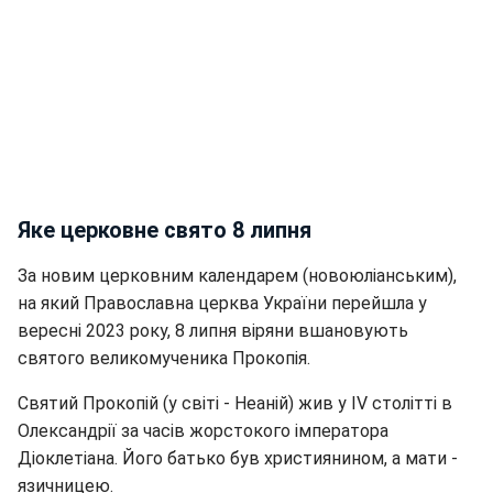
Яке церковне свято 8 липня
За новим церковним календарем (новоюліанським),
на який Православна церква України перейшла у
вересні 2023 року, 8 липня віряни вшановують
святого великомученика Прокопія.
Святий Прокопій (у світі - Неаній) жив у IV столітті в
Олександрії за часів жорстокого імператора
Діоклетіана. Його батько був християнином, а мати -
язичницею.