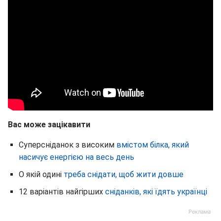
Вас може зацікавити
Суперсніданок з високим
вмістом білка, який
насичує енергією на весь день
О якій одині
треба снідати, щоб жити довше
12 варіантів найгірших
сніданків, які їдять українці