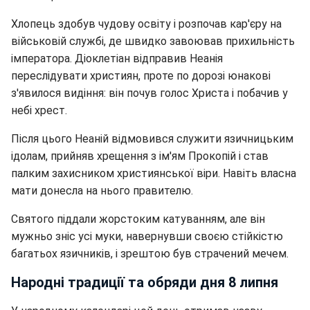
Хлопець здобув чудову освіту і розпочав кар'єру на
військовій службі, де швидко завоював прихильність
імператора. Діоклетіан відправив Неанія
переслідувати християн, проте по дорозі юнакові
з'явилося видіння: він почув голос Христа і побачив у
небі хрест.
Після цього Неаній відмовився служити язичницьким
ідолам, прийняв хрещення з ім'ям Прокопій і став
палким захисником християнської віри. Навіть власна
мати донесла на нього правителю.
Святого піддали жорстоким катуванням, але він
мужньо зніс усі муки, навернувши своєю стійкістю
багатьох язичників, і зрештою був страчений мечем.
Народні традиції та обряди дня 8 липня