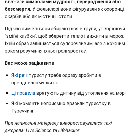
вважали
символами мудрості, переродження або
безсмертя.
У фольклорі вони фігурували як охоронці
скарбів або як містичні істоти.
Під час зимівлі вони збираються в групи, утворюючи
"зміїні клубки", щоб зберегти тепло і вижити в мороз.
Їхній образ залишається суперечливим, але з кожним
роком розуміння їхньої ролі зростає.
Вас може зацікавити
Які речі
туристу треба одразу зробити в
орендованому житлі
Ці правила
врятують дитину від утоплення на морі
Які моменти неприємно вразили туристку в
Туреччині
При написанні матеріалу використовувалися такі
джерела: Live Science та Lifehacker.