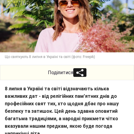
Що святкують 8 липня в Україні та світі (фото: Freepik)
Поділитися
8 липня в Україні та світі відзначають кілька
важливих дат - від релігійних пам'ятних днів до
професійних свят тих, хто щодня дбає про нашу
безпеку та затишок. Цей день здавна оповитий
багатьма традиціями, а народні прикмети чітко
вказували нашим предкам, якою буде погода
наприкінці літа.