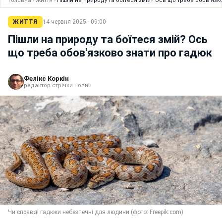
Головна
›
Життя
›
Пішли на природу та боїтеся змій? Ось що треба обов'язк
ЖИТТЯ
14 червня 2025 · 09:00
Пішли на природу та боїтеся змій? Ось
що треба обов'язково знати про гадюк
Фелікс Коркін
редактор стрічки новин
Чи справді гадюки небезпечні для людини (фото: Freepik.com)