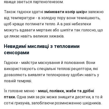
явище зветься партеногенезом.
Також гадюки здатні
змінювати колір шкір
и залежно
від температури - в холодну пору вони темнішають,
щоб краще поглинати тепло. А в разі небезпеки
можуть вдавати мертвих або шипіти так голосно, що
це лякає навіть великих хижаків.
Невидимі мисливці з тепловими
сенсорами
Гадюки - майстри маскування й полювання. Вони
використовують спеціальні теплові рецептори, які
дозволяють виявляти теплокровну здобич навіть у
повній темряві.
Їх головне меню -
миші, полівки, жаби та дрібні
птахи.
Одна змія за рік може знищити десятки, а то й
сотні гризунів, запобігаючи розмноженню шкідників.