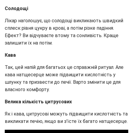
Солодощі
Лікар наголошує, що солодощі викликають швидкий
сплеск рівня цукру в крові, а потім різке падіння.
Ефект? Ви відчуваєте втому та сонливість. Краще
залишити їх на потім.
Кава
Так, цей напій для багатьох це справжній ритуал. Але
кава натщесерце може підвищити кислотність у
шлунку та призвести до печії. Варто змінити це для
власного комфорту.
Велика кількість цитрусових
Як і кава, цитрусові можуть підвищити кислотність та
викликати печію, якщо ви з'їсте їх багато натщесерце.