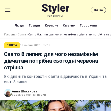
rbc.ua
Люди
Тренди
Корисне
Смачно
Гороскопи
Головна
›
Свята
›
Свято 8 липня: для чого незаміжнім дівчатам потрібна сь
СВЯТА
08 липня 2026 · 05:03
Свято 8 липня: для чого незаміжнім
дівчатам потрібна сьогодні червона
стрічка
Які дивні та контрастні свята відзначають в Україні та
світі 8 липня
Анна Шиканова
редактор стрічки новин