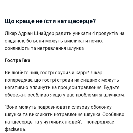
Що краще не їсти натщесерце?
Лікар Адріан Шнайдер радить уникати 4 продуктів на
сніданок, бо вони можуть викликати печію,
сонливість та нетравлення шлунка.
Гостра їжа
Ви любите чилі, гострі соуси чи каррі? Лікар
попереджає, що гострі страви на сніданок можуть
негативно вплинути на процеси травлення. Будьте
обережні, особливо якщо у вас проблеми зі шлунком.
"Вони можуть подразнювати слизову оболонку
шлунка та викликати нетравлення шлунка. Особливо
натщесерце та у чутливих людей", - попереджає
фахівець.