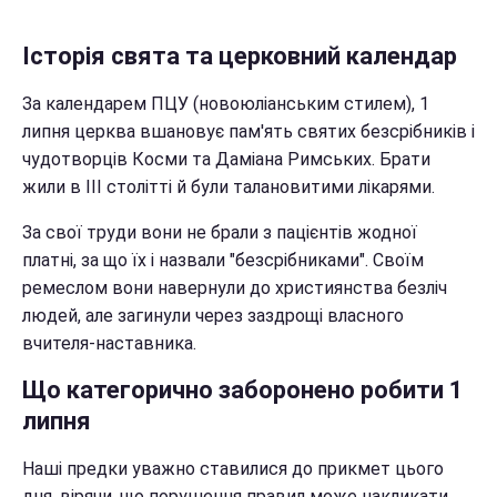
Історія свята та церковний календар
За календарем ПЦУ (новоюліанським стилем), 1
липня церква вшановує пам'ять святих безсрібників і
чудотворців Косми та Даміана Римських. Брати
жили в III столітті й були талановитими лікарями.
За свої труди вони не брали з пацієнтів жодної
платні, за що їх і назвали "безсрібниками". Своїм
ремеслом вони навернули до християнства безліч
людей, але загинули через заздрощі власного
вчителя-наставника.
Що категорично заборонено робити 1
липня
Наші предки уважно ставилися до прикмет цього
дня, вірячи, що порушення правил може накликати