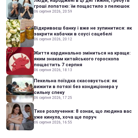
Люди, народжені в ці дні тижня, гребуть
гроші лопатою: їм пощастило з пелюшок
06 серпня 2026, 20:59
Відкриваєш банку і вже не зупинитися: як
закрити кабачки в соусі сацебелі
06 серпня 2026, 20:12
Життя кардинально зміниться на краще:
яким знакам китайського гороскопа
пощастить 7 серпня
06 серпня 2026, 18:13
Пекельна поїздка скасовується: як
вижити в потязі без кондиціонера у
сильну спеку
06 серпня 2026, 17:25
Тихе розлучення: 8 ознак, що людина вас
уже кинула, хоча ще поруч
06 серпня 2026, 16:55