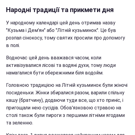
Народні традиції та прикмети дня
У народному календарі цей день отримав назву
"Кузьма і Дем'ян" або "Літній кузьминок". Це був
розпал сінокосу, тому святих просили про допомогу
в полі.
Водночас цей день вважався часом, коли
активізувалися лісові та водяні духи, тому люди
намагалися бути обережними біля водойм.
Головною традицією на Літній кузьминок були жіночі
посиденьки. Жінки збиралися разом, варили спільну
кашу (братчину), додаючи туди все, що хто приніс, і
пригощали нею сусідів. Обов'язковою стравою на
столі також були пироги з першими літніми ягодами
та зеленню.