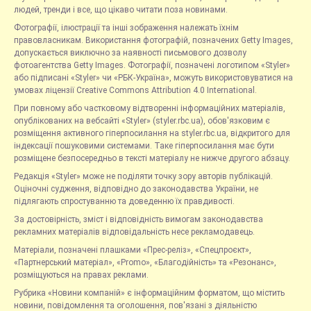
людей, тренди і все, що цікаво читати поза новинами.
Фотографії, ілюстрації та інші зображення належать їхнім
правовласникам. Використання фотографій, позначених Getty Images,
допускається виключно за наявності письмового дозволу
фотоагентства Getty Images. Фотографії, позначені логотипом «Styler»
або підписані «Styler» чи «РБК-Україна», можуть використовуватися на
умовах ліцензії Creative Commons Attribution 4.0 International.
При повному або частковому відтворенні інформаційних матеріалів,
опублікованих на вебсайті «Styler» (styler.rbc.ua), обов'язковим є
розміщення активного гіперпосилання на styler.rbc.ua, відкритого для
індексації пошуковими системами. Таке гіперпосилання має бути
розміщене безпосередньо в тексті матеріалу не нижче другого абзацу.
Редакція «Styler» може не поділяти точку зору авторів публікацій.
Оціночні судження, відповідно до законодавства України, не
підлягають спростуванню та доведенню їх правдивості.
За достовірність, зміст і відповідність вимогам законодавства
рекламних матеріалів відповідальність несе рекламодавець.
Матеріали, позначені плашками «Прес-реліз», «Спецпроєкт»,
«Партнерський матеріал», «Promo», «Благодійність» та «Резонанс»,
розміщуються на правах реклами.
Рубрика «Новини компаній» є інформаційним форматом, що містить
новини, повідомлення та оголошення, пов'язані з діяльністю