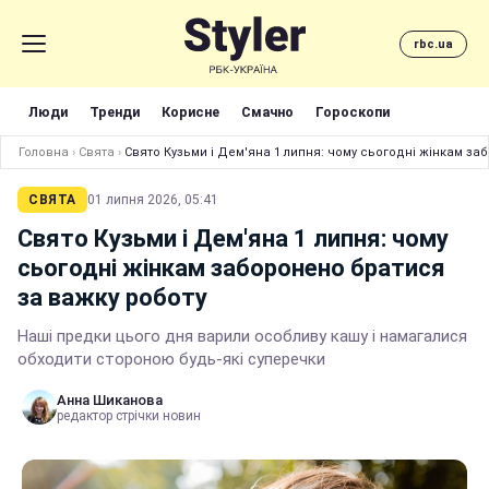
rbc.ua
Люди
Тренди
Корисне
Смачно
Гороскопи
Головна
›
Свята
›
Свято Кузьми і Дем'яна 1 липня: чому сьогодні жінкам за
СВЯТА
01 липня 2026, 05:41
Свято Кузьми і Дем'яна 1 липня: чому
сьогодні жінкам заборонено братися
за важку роботу
Наші предки цього дня варили особливу кашу і намагалися
обходити стороною будь-які суперечки
Анна Шиканова
редактор стрічки новин