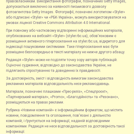
правовласникам. Використання фотографій, позначених Getty Images,
допускається виключно за наявності письмового дозволу
фотоагентства Getty Images. Фотографії, позначені логотипом «Styler»
або підписані «Styler» чи «РБК-Україна», можуть використовуватися на
умовах ліцензії Creative Commons Attribution 4.0 International.
При повному або частковому відтворенні інформаційних матеріалів,
опублікованих на вебсайті «Styler» (styler.rbc.ua), обов'язковим є
розміщення активного гіперпосилання на styler.rbc.ua, відкритого для
індексації пошуковими системами. Таке гіперпосилання має бути
розміщене безпосередньо в тексті матеріалу не нижче другого абзацу.
Редакція «Styler» може не поділяти точку зору авторів публікацій.
Оціночні судження, відповідно до законодавства України, не
підлягають спростуванню та доведенню їх правдивості.
За достовірність, зміст і відповідність вимогам законодавства
рекламних матеріалів відповідальність несе рекламодавець.
Матеріали, позначені плашками «Прес-реліз», «Спецпроєкт»,
«Партнерський матеріал», «Promo», «Благодійність» та «Резонанс»,
розміщуються на правах реклами.
Рубрика «Новини компаній» є інформаційним форматом, що містить
новини, повідомлення та оголошення, пов'язані з діяльністю
компаній, і ґрунтується на інформації, наданій відповідними
компаніями. Редакція не несе відповідальності за достовірність такої
інформації.