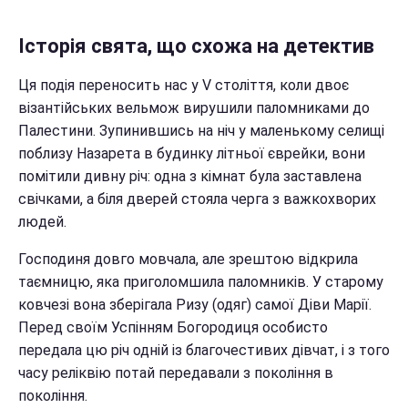
Історія свята, що схожа на детектив
Ця подія переносить нас у V століття, коли двоє
візантійських вельмож вирушили паломниками до
Палестини. Зупинившись на ніч у маленькому селищі
поблизу Назарета в будинку літньої єврейки, вони
помітили дивну річ: одна з кімнат була заставлена
свічками, а біля дверей стояла черга з важкохворих
людей.
Господиня довго мовчала, але зрештою відкрила
таємницю, яка приголомшила паломників. У старому
ковчезі вона зберігала Ризу (одяг) самої Діви Марії.
Перед своїм Успінням Богородиця особисто
передала цю річ одній із благочестивих дівчат, і з того
часу реліквію потай передавали з покоління в
покоління.