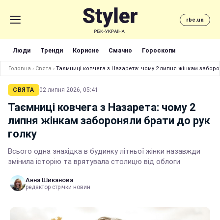
rbc.ua
Люди
Тренди
Корисне
Смачно
Гороскопи
Головна
›
Свята
›
Таємниці ковчега з Назарета: чому 2 липня жінкам заборо
СВЯТА
02 липня 2026, 05:41
Таємниці ковчега з Назарета: чому 2
липня жінкам забороняли брати до рук
голку
Всього одна знахідка в будинку літньої жінки назавжди
змінила історію та врятувала столицю від облоги
Анна Шиканова
редактор стрічки новин