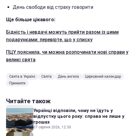
День свободи від страху говорити
Ще більше цікавого:
Бідність і невдачі можуть прийти разом із цими
подарунками: перевірте, що у списку
ПЦУ пояснила, чи можна розпочинати нові справи у
великі свята
Свята в Україні
Свята
День ангела
Церковний календар
Прикмети
Читайте також
Українці відповіли, чому не їдуть у
відпустку цього року: справа не лише у
грошах
07 серпня 2026, 12:30