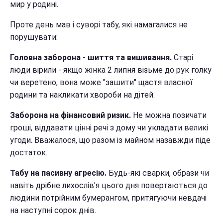
мир у родині.
Проте день мав і суворі табу, які намагалися не
порушувати:
Головна заборона - шиття та вишивання.
Старі
люди вірили - якщо жінка 2 липня візьме до рук голку
чи веретено, вона може "зашити" щастя власної
родини та накликати хвороби на дітей.
Заборона на фінансовий ризик.
Не можна позичати
гроші, віддавати цінні речі з дому чи укладати великі
угоди. Вважалося, що разом із майном назавжди піде
достаток.
Табу на пасивну агресію.
Будь-які сварки, образи чи
навіть дрібне лихослів'я цього дня повертаються до
людини потрійним бумерангом, притягуючи невдачі
на наступні сорок днів.