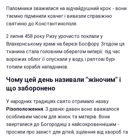
Паломники зважилися на відчайдушний крок - вони
таємно підмінили ковчег і вивезли справжню
святиню до Константинополя.
2 липня 458 року Ризу урочисто поклали у
Влахернському храмі на березі Босфору. Згодом ця
тканина стала головним оберегом імперії: під час
ворожих облог її опускали у воду, і раптові бурі
топили кораблі нападників.
Чому цей день називали "жіночим" і
що заборонено
У народних традиціях свято отримало назву
Різоположення
. З давніх-давен воно вважалося
особливим часом для жінок та матерів. Вони
зверталися до Богородиці з найсокровеннішим -
просили про захист для дітей, зцілення від хвороб та