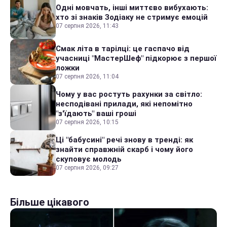
Одні мовчать, інші миттєво вибухають:
хто зі знаків Зодіаку не стримує емоцій
07 серпня 2026, 11:43
Смак літа в тарілці: це гаспачо від
учасниці "МастерШеф" підкорює з першої
ложки
07 серпня 2026, 11:04
Чому у вас ростуть рахунки за світло:
несподівані прилади, які непомітно
"з'їдають" ваші гроші
07 серпня 2026, 10:15
Ці "бабусині" речі знову в тренді: як
знайти справжній скарб і чому його
скуповує молодь
07 серпня 2026, 09:27
Більше цікавого