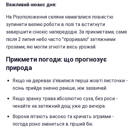
Важливий нюанс дня:
На Різоположення селяни намагалися повністю
зупинити великі роботи в полі та встигнути
завершити сінокіс напередодні. За прикметами, саме
після 2 липня небо часто "проривало" затяжними
грозами, які могли згноїти весь урожай.
Прикмети погоди: що прогнозує
природа
Якщо на деревах з'явилися перші жовті листочки -
осінь прийде значно раніше, ніж зазвичай.
Якщо зранку трава абсолютно суха, без роси -
чекайте на затяжний дощ уже до вечора.
Ворони літають високо та кричать зграями -
погода різко зміниться в гірший бік.