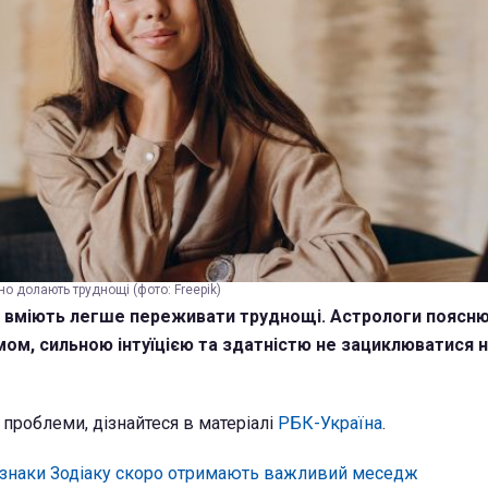
но долають труднощі (фото: Freepik)
у вміють легше переживати труднощі. Астрологи поясн
ом, сильною інтуїцією та здатністю не зациклюватися 
 проблеми, дізнайтеся в матеріалі
РБК-Україна
.
 знаки Зодіаку скоро отримають важливий меседж