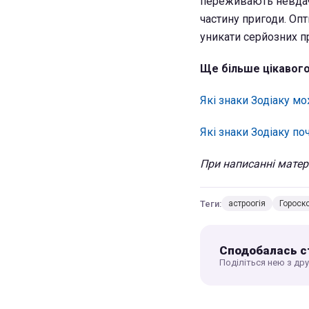
переживають невдачі
частину пригоди. Оп
уникати серйозних п
Ще більше цікавого
Які знаки Зодіаку м
Які знаки Зодіаку по
При написанні матері
Теги:
астроогія
Гороск
Сподобалась с
Поділіться нею з др