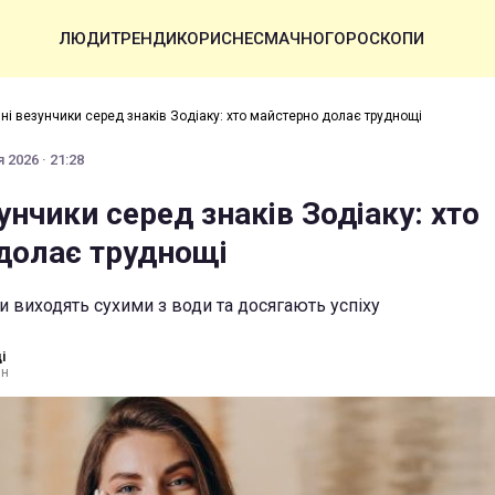
ЛЮДИ
ТРЕНДИ
КОРИСНЕ
СМАЧНО
ГОРОСКОПИ
ні везунчики серед знаків Зодіаку: хто майстерно долає труднощі
 2026 · 21:28
унчики серед знаків Зодіаку: хто
долає труднощі
 виходять сухими з води та досягають успіху
і
ин