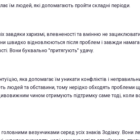
илає їм людей, які допомагають пройти складні періоди.
іх завдяки харизмі, впевненості та вмінню не зациклювати
они швидко відновлюються після проблем і завжди намага
сті. Вони буквально "притягують" удачу.
туїцію, яка допомагає їм уникати конфліктів і неправильн
ть людей та обставини, тому нерідко обходять проблеми ще
- дивовижним чином отримують підтримку саме тоді, коли в
 головними везунчиками серед усіх знаків Зодіаку. Вони л