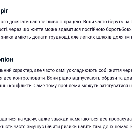
ріг
ого досягати наполегливою працею. Вони часто беруть на 
ості, через що життя може здаватися постійною боротьбою.
знака вміють долати труднощі, але легких шляхів доля їм
рпіон
ьний характер, але часто самі ускладнюють собі життя чер
ня все контролювати. Вони рідко відпускають образи та до
ні конфлікти. Саме тому проблеми можуть затягуватися н
адатися на удачу, адже завжди намагаються все прорахува
ність часто змушує бачити ризики навіть там, де їх немає.