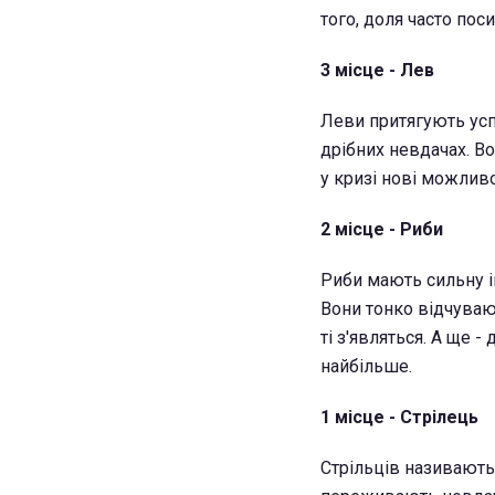
того, доля часто пос
3 місце - Лев
Леви притягують усп
дрібних невдачах. В
у кризі нові можливо
2 місце - Риби
Риби мають сильну ін
Вони тонко відчуваю
ті з'являться. А ще 
найбільше.
1 місце - Стрілець
Стрільців називають