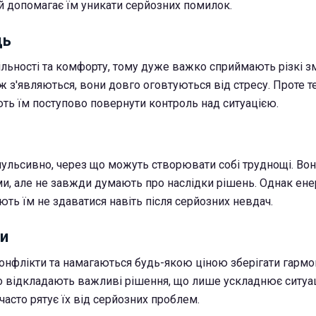
й допомагає їм уникати серйозних помилок.
ць
ільності та комфорту, тому дуже важко сприймають різкі зм
 з'являються, вони довго оговтуються від стресу. Проте те
ь їм поступово повернути контроль над ситуацією.
пульсивно, через що можуть створювати собі труднощі. В
и, але не завжди думають про наслідки рішень. Однак енер
ть їм не здаватися навіть після серйозних невдач.
зи
онфлікти та намагаються будь-якою ціною зберігати гармо
о відкладають важливі рішення, що лише ускладнює ситуа
часто рятує їх від серйозних проблем.