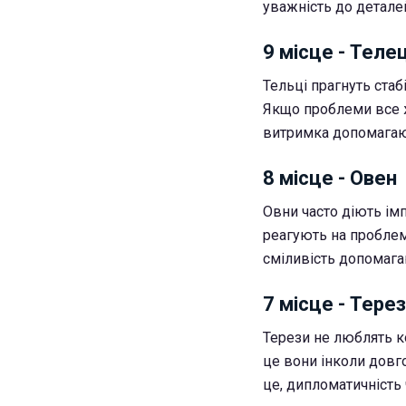
уважність до детале
9 місце - Теле
Тельці прагнуть стаб
Якщо проблеми все ж
витримка допомагают
8 місце - Овен
Овни часто діють ім
реагують на проблем
сміливість допомагаю
7 місце - Тере
Терези не люблять к
це вони інколи довг
це, дипломатичність 