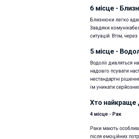
6 місце - Близ
Близнюки легко адап
Завдяки комунікабел
ситуацій. Втім, чере
5 місце - Водо
Водолії дивляться н
надовго псувати нас
нестандартні рішення
їм уникати серйозни
Хто найкраще 
4 місце - Рак
Раки мають особливу
після емоційних пот