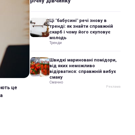
річну дівчинку
Ці "бабусині" речі знову в
тренді: як знайти справжній
скарб і чому його скуповує
молодь
Тренди
Швидкі мариновані помідори,
від яких неможливо
відірватися: справжній вибух
смаку
Смачно
юють це
на