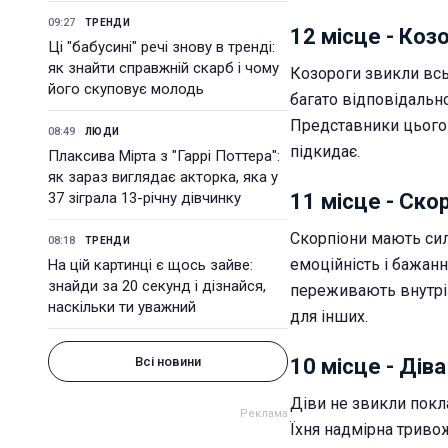
09:27
ТРЕНДИ
12 місце - Козо
Ці "бабусині" речі знову в тренді:
як знайти справжній скарб і чому
Козороги звикли всь
його скуповує молодь
багато відповідальн
Представники цього 
08:49
ЛЮДИ
підкидає.
Плаксива Мірта з "Гаррі Поттера":
як зараз виглядає акторка, яка у
37 зіграла 13-річну дівчинку
11 місце - Ско
Скорпіони мають сил
08:18
ТРЕНДИ
емоційність і бажан
На цій картинці є щось зайве:
знайди за 20 секунд і дізнайся,
переживають внутріш
наскільки ти уважний
для інших.
Всі новини
10 місце - Діва
Діви не звикли покл
Їхня надмірна тривож