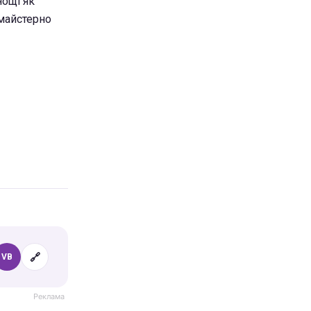
нощі як
 майстерно
🔗
VB