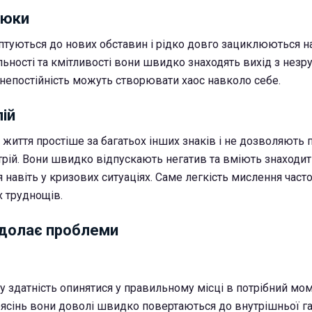
нюки
туються до нових обставин і рідко довго зациклюються на
ьності та кмітливості вони швидко знаходять вихід з незр
з непостійність можуть створювати хаос навколо себе.
лій
а життя простіше за багатьох інших знаків і не дозволяють
трій. Вони швидко відпускають негатив та вміють знаходит
 навіть у кризових ситуаціях. Саме легкість мислення част
х труднощів.
долає проблеми
 здатність опинятися у правильному місці в потрібний мом
рясінь вони доволі швидко повертаються до внутрішньої га