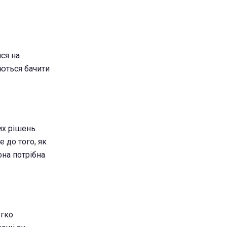
ся на
ються бачити
их рішень.
 до того, як
она потрібна
егко