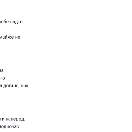
себе надто
 майже не
ез
вго
а довше, ніж
ти наперед.
 Водночас