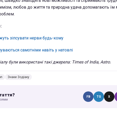
, швидко знаходять нові можливості та сприймають труд
тимізм, любов до життя та природна удача допомагають їм
роблем.
:
ожуть зіпсувати нерви будь-кому
чуваються самотніми навіть у натовпі
алу були використані такі джерела: Times of India, Astro.
оп
Знаки Зодіаку
таття?
FB
TG
X
узями