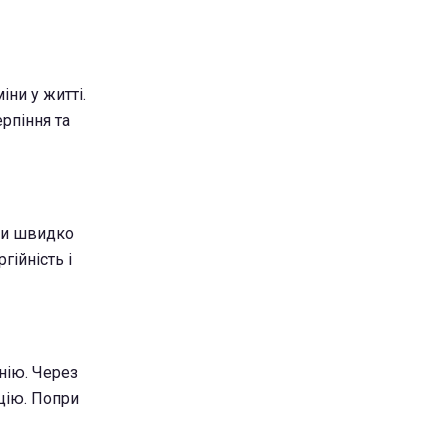
іни у житті.
рпіння та
они швидко
гійність і
нію. Через
цію. Попри