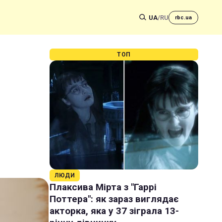
UA
/
RU
rbc.ua
ТОП
ЛЮДИ
Плаксива Мірта з "Гаррі
Поттера": як зараз виглядає
акторка, яка у 37 зіграла 13-