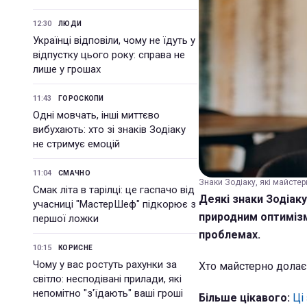
12:30
ЛЮДИ
Українці відповіли, чому не їдуть у
відпустку цього року: справа не
лише у грошах
11:43
ГОРОСКОПИ
Одні мовчать, інші миттєво
вибухають: хто зі знаків Зодіаку
не стримує емоцій
11:04
СМАЧНО
Знаки Зодіаку, які майстер
Смак літа в тарілці: це гаспачо від
Деякі знаки Зодіак
учасниці "МастерШеф" підкорює з
природним оптимізм
першої ложки
проблемах.
10:15
КОРИСНЕ
Чому у вас ростуть рахунки за
Хто майстерно долає
світло: несподівані прилади, які
непомітно "з'їдають" ваші гроші
Більше цікавого:
Ці