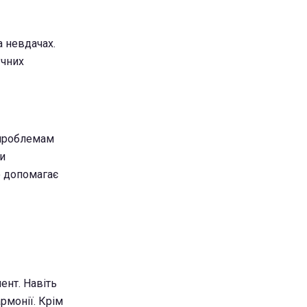
 невдачах.
учних
 проблемам
и
о допомагає
ент. Навіть
рмонії. Крім