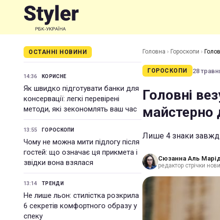
Головна
›
Гороскопи
›
Голов
ОСТАННІ НОВИНИ
28 травня
ГОРОСКОПИ
14:36
КОРИСНЕ
Як швидко підготувати банки для
Головні вез
консервації: легкі перевірені
майстерно 
методи, які зекономлять ваш час
13:55
ГОРОСКОПИ
Лише 4 знаки завжди
Чому не можна мити підлогу після
гостей: що означає ця прикмета і
Сюзанна Аль Марід
звідки вона взялася
редактор стрічки нов
13:14
ТРЕНДИ
Не лише льон: стилістка розкрила
6 секретів комфортного образу у
спеку