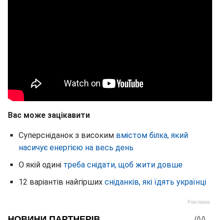
Вас може зацікавити
Суперсніданок з високим
вмістом білка, який
насичує енергією на весь день
О якій одині
треба снідати, щоб жити довше
12 варіантів найгірших
сніданків, які їдять українці