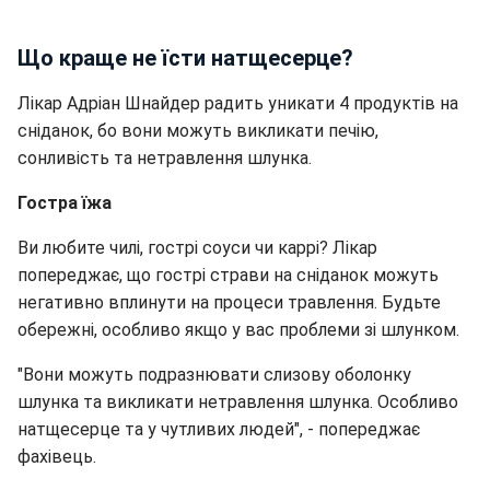
Що краще не їсти натщесерце?
Лікар Адріан Шнайдер радить уникати 4 продуктів на
сніданок, бо вони можуть викликати печію,
сонливість та нетравлення шлунка.
Гостра їжа
Ви любите чилі, гострі соуси чи каррі? Лікар
попереджає, що гострі страви на сніданок можуть
негативно вплинути на процеси травлення. Будьте
обережні, особливо якщо у вас проблеми зі шлунком.
"Вони можуть подразнювати слизову оболонку
шлунка та викликати нетравлення шлунка. Особливо
натщесерце та у чутливих людей", - попереджає
фахівець.