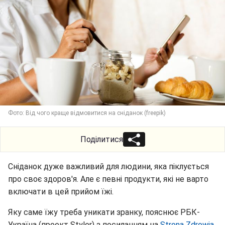
Фото: Від чого краще відмовитися на сніданок (freepik)
Поділитися
Сніданок дуже важливий для людини, яка піклується
про своє здоров'я. Але є певні продукти, які не варто
включати в цей прийом їжі.
Яку саме їжу треба уникати зранку, пояснює РБК-
Україна (проект Styler) з посиланням на
Strona Zdrowia.