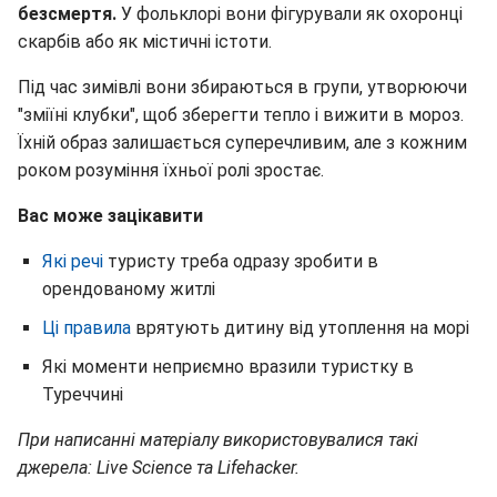
безсмертя.
У фольклорі вони фігурували як охоронці
скарбів або як містичні істоти.
Під час зимівлі вони збираються в групи, утворюючи
"зміїні клубки", щоб зберегти тепло і вижити в мороз.
Їхній образ залишається суперечливим, але з кожним
роком розуміння їхньої ролі зростає.
Вас може зацікавити
Які речі
туристу треба одразу зробити в
орендованому житлі
Ці правила
врятують дитину від утоплення на морі
Які моменти неприємно вразили туристку в
Туреччині
При написанні матеріалу використовувалися такі
джерела: Live Science та Lifehacker.