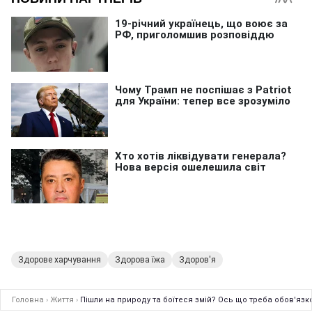
Здорове харчування
Здорова їжа
Здоров'я
Головна
›
Життя
›
Пішли на природу та боїтеся змій? Ось що треба обов'язк