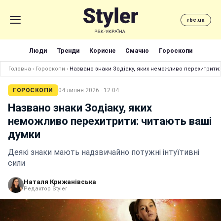
rbc.ua
Люди
Тренди
Корисне
Смачно
Гороскопи
Головна
›
Гороскопи
›
Названо знаки Зодіаку, яких неможливо перехитрити:
ГОРОСКОПИ
04 липня 2026 · 12:04
Названо знаки Зодіаку, яких
неможливо перехитрити: читають ваші
думки
Деякі знаки мають надзвичайно потужні інтуїтивні
сили
Наталя Крижанівська
Редактор Styler