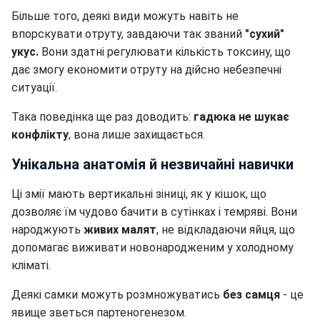
Більше того, деякі види можуть навіть не
впорскувати отруту, завдаючи так званий
"сухий"
укус.
Вони здатні регулювати кількість токсину, що
дає змогу економити отруту на дійсно небезпечні
ситуації.
Така поведінка ще раз доводить:
гадюка не шукає
конфлікту
, вона лише захищається.
Унікальна анатомія й незвичайні навички
Ці змії мають вертикальні зіниці, як у кішок, що
дозволяє їм чудово бачити в сутінках і темряві. Вони
народжують
живих малят
, не відкладаючи яйця, що
допомагає виживати новонародженим у холодному
кліматі.
Деякі самки можуть розмножуватись
без самця
- це
явище зветься партеногенезом.