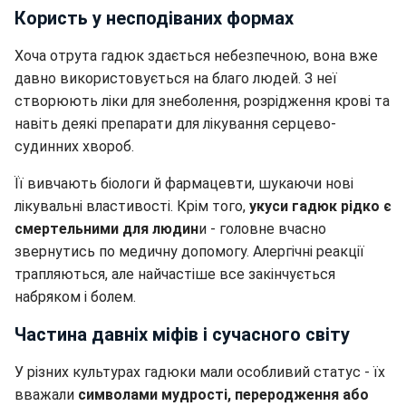
Користь у несподіваних формах
Хоча отрута гадюк здається небезпечною, вона вже
давно використовується на благо людей. З неї
створюють ліки для знеболення, розрідження крові та
навіть деякі препарати для лікування серцево-
судинних хвороб.
Її вивчають біологи й фармацевти, шукаючи нові
лікувальні властивості. Крім того,
укуси гадюк рідко є
смертельними для людин
и - головне вчасно
звернутись по медичну допомогу. Алергічні реакції
трапляються, але найчастіше все закінчується
набряком і болем.
Частина давніх міфів і сучасного світу
У різних культурах гадюки мали особливий статус - їх
вважали
символами мудрості, переродження або