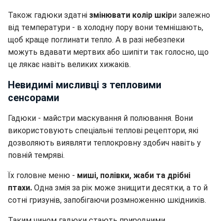
Також гадюки здатні
змінювати колір шкір
и залежно
від температури - в холодну пору вони темнішають,
щоб краще поглинати тепло. А в разі небезпеки
можуть вдавати мертвих або шипіти так голосно, що
це лякає навіть великих хижаків.
Невидимі мисливці з тепловими
сенсорами
Гадюки - майстри маскування й полювання. Вони
використовують спеціальні теплові рецептори, які
дозволяють виявляти теплокровну здобич навіть у
повній темряві.
Їх головне меню -
миші, полівки, жаби та дрібні
птахи.
Одна змія за рік може знищити десятки, а то й
сотні гризунів, запобігаючи розмноженню шкідників.
Таким чином гадюки стають природними