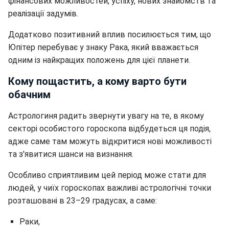
фінансових можливостей, успіху, нових знайомств та
реалізації задумів.
Додатково позитивний вплив посилюється тим, що
Юпітер перебуває у знаку Рака, який вважається
одним із найкращих положень для цієї планети.
Кому пощастить, а кому варто бути
обачним
Астрологиня радить звернути увагу на те, в якому
секторі особистого гороскопа відбудеться ця подія,
адже саме там можуть відкритися нові можливості
та з'явитися шанси на визнання.
Особливо сприятливим цей період може стати для
людей, у чиїх гороскопах важливі астрологічні точки
розташовані в 23–29 градусах, а саме:
Раки,