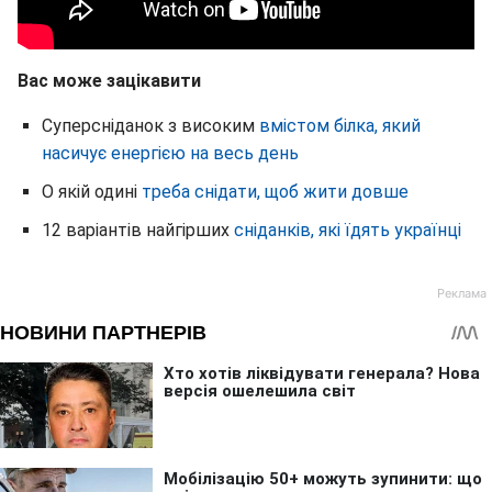
Вас може зацікавити
Суперсніданок з високим
вмістом білка, який
насичує енергією на весь день
О якій одині
треба снідати, щоб жити довше
12 варіантів найгірших
сніданків, які їдять українці