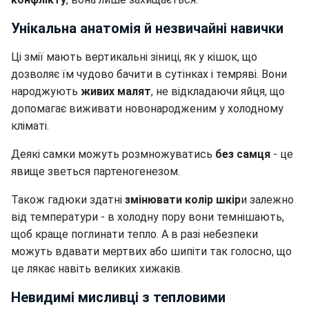
Унікальна анатомія й незвичайні навички
Ці змії мають вертикальні зіниці, як у кішок, що
дозволяє їм чудово бачити в сутінках і темряві. Вони
народжують
живих малят
, не відкладаючи яйця, що
допомагає виживати новонародженим у холодному
кліматі.
Деякі самки можуть розмножуватись
без самця
- це
явище зветься партеногенезом.
Також гадюки здатні
змінювати колір шкір
и залежно
від температури - в холодну пору вони темнішають,
щоб краще поглинати тепло. А в разі небезпеки
можуть вдавати мертвих або шипіти так голосно, що
це лякає навіть великих хижаків.
Невидимі мисливці з тепловими