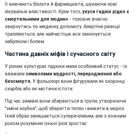
Її вивчають біологи й фармацевти, шукаючи нові
лікувальні властивості. Крім того,
укуси гадюк рідко є
смертельними для людин
и - головне вчасно
звернутись по медичну допомогу. Алергічні реакції
трапляються, але найчастіше все закінчується
набряком і болем.
Частина давніх міфів і сучасного світу
У різних культурах гадюки мали особливий статус - їх
вважали
символами мудрості, переродження або
безсмертя.
У фольклорі вони фігурували як охоронці
скарбів або як містичні істоти.
Під час зимівлі вони збираються в групи, утворюючи
"зміїні клубки", щоб зберегти тепло і вижити в мороз.
Їхній образ залишається суперечливим, але з кожним
роком розуміння їхньої ролі зростає.