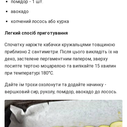
помідор - 1 шт.
авокадо
копчений лосось або курка
Легкий спосіб приготування
Спочатку наріжте кабачки кружальцями товщиною
приблизно 2 сантиметри. Після цього викладіть їх на
деко, застелене пергаментним папером, зверху
посипте тертою моцарелою та випікайте 15 хвилин
при температурі 180°C.
Дайте їм трохи охолонути та додайте начинку -
вершковий сир, руколу, помідор, авокадо до лосось.