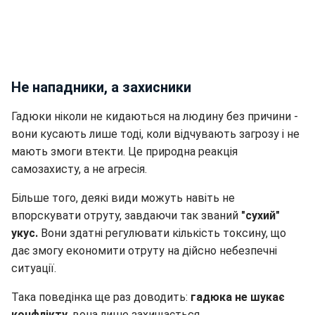
Не нападники, а захисники
Гадюки ніколи не кидаються на людину без причини -
вони кусають лише тоді, коли відчувають загрозу і не
мають змоги втекти. Це природна реакція
самозахисту, а не агресія.
Більше того, деякі види можуть навіть не
впорскувати отруту, завдаючи так званий
"сухий"
укус.
Вони здатні регулювати кількість токсину, що
дає змогу економити отруту на дійсно небезпечні
ситуації.
Така поведінка ще раз доводить:
гадюка не шукає
конфлікту
, вона лише захищається.