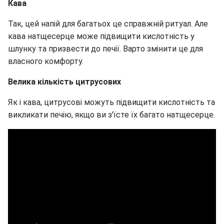
Кава
Так, цей напій для багатьох це справжній ритуал. Але
кава натщесерце може підвищити кислотність у
шлунку та призвести до печії. Варто змінити це для
власного комфорту.
Велика кількість цитрусових
Як і кава, цитрусові можуть підвищити кислотність та
викликати печію, якщо ви з'їсте їх багато натщесерце.