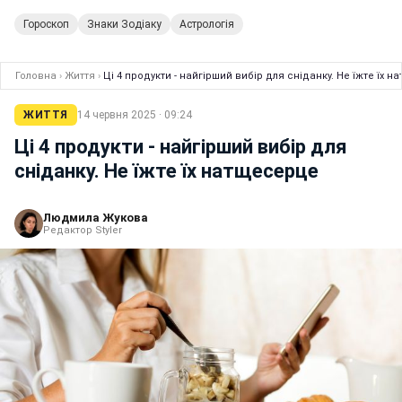
Гороскоп
Знаки Зодіаку
Астрологія
Головна
›
Життя
›
Ці 4 продукти - найгірший вибір для сніданку. Не їжте їх 
ЖИТТЯ
14 червня 2025 · 09:24
Ці 4 продукти - найгірший вибір для
сніданку. Не їжте їх натщесерце
Людмила Жукова
Редактор Styler