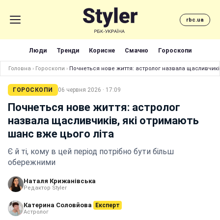
rbc.ua
Люди
Тренди
Корисне
Смачно
Гороскопи
Головна
›
Гороскопи
›
Почнеться нове життя: астролог назвала щасливчиків
ГОРОСКОПИ
06 червня 2026 · 17:09
Почнеться нове життя: астролог
назвала щасливчиків, які отримають
шанс вже цього літа
Є й ті, кому в цей період потрібно бути більш
обережними
Наталя Крижанівська
Редактор Styler
Катерина Соловйова
Експерт
Астролог