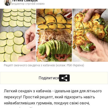
Тетяна Самарук
редактор стрічки новин
Рецепт смачного сендвіча з кабачків (колаж: РБК-Україна)
Поділитися
Легкий сендвіч з кабачків - ідеальна ідея для літнього
перекусу! Простий рецепт, який підкорить навіть
найвибагливіших гурманів, поєднує свіжі овочі,