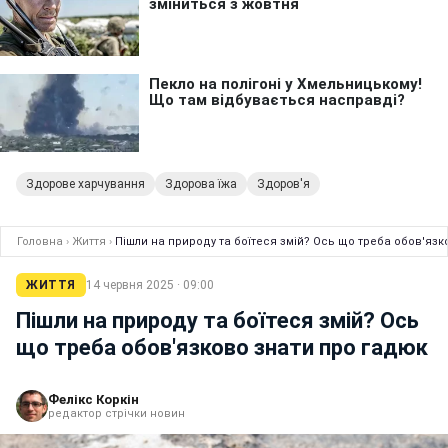
Здорове харчування
Здорова їжа
Здоров'я
Головна
›
Життя
›
Пішли на природу та боїтеся змій? Ось що треба обов'язк
ЖИТТЯ
14 червня 2025 · 09:00
Пішли на природу та боїтеся змій? Ось
що треба обов'язково знати про гадюк
Фелікс Коркін
редактор стрічки новин