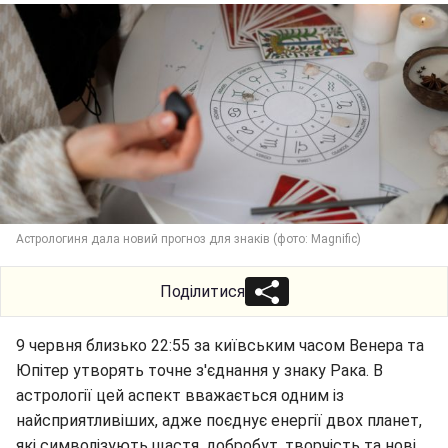
Астрологиня дала новий прогноз для знаків (фото: Мagnific)
Поділитися
9 червня близько 22:55 за київським часом Венера та
Юпітер утворять точне з'єднання у знаку Рака. В
астрології цей аспект вважається одним із
найсприятливіших, адже поєднує енергії двох планет,
які символізують щастя, добробут, творчість та нові