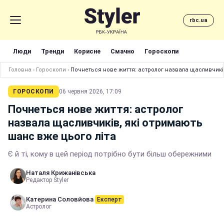
rbc.ua
Люди
Тренди
Корисне
Смачно
Гороскопи
Головна
›
Гороскопи
›
Почнеться нове життя: астролог назвала щасливчиків
ГОРОСКОПИ
06 червня 2026, 17:09
Почнеться нове життя: астролог
назвала щасливчиків, які отримають
шанс вже цього літа
Є й ті, кому в цей період потрібно бути більш обережними
Наталя Крижанівська
Редактор Styler
Катерина Соловйова
Експерт
Астролог