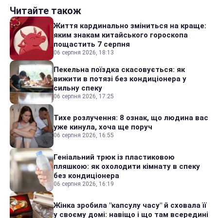
Читайте також
Життя кардинально зміниться на краще:
яким знакам китайського гороскопа
пощастить 7 серпня
06 серпня 2026, 18:13
Пекельна поїздка скасовується: як
вижити в потязі без кондиціонера у
сильну спеку
06 серпня 2026, 17:25
Тихе розлучення: 8 ознак, що людина вас
уже кинула, хоча ще поруч
06 серпня 2026, 16:55
Геніальний трюк із пластиковою
пляшкою: як охолодити кімнату в спеку
без кондиціонера
06 серпня 2026, 16:19
Жінка зробила "капсулу часу" й сховала її
у своєму домі: навіщо і що там всередині