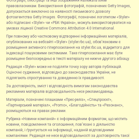
Фотографії, ілюстрації та інші зображення належать їхнім
правовласникам. Використання фотографій, позначених Getty Images,
допускається виключно за наявності письмового дозволу
фотоагентства Getty Images. Фотографії, позначені логотипом «Styler»
або підписані «Styler» чи «РБК-Україна», можуть використовуватися на
умовах ліцензії Creative Commons Attribution 4.0 International.
При повному або частковому відтворенні інформаційних матеріалів,
опублікованих на вебсайті «Styler» (styler.rbc.ua), обов'язковим є
розміщення активного гіперпосилання на styler.rbc.ua, відкритого для
індексації пошуковими системами. Таке гіперпосилання має бути
розміщене безпосередньо в тексті матеріалу не нижче другого абзацу.
Редакція «Styler» може не поділяти точку зору авторів публікацій.
Оціночні судження, відповідно до законодавства України, не
підлягають спростуванню та доведенню їх правдивості.
За достовірність, зміст і відповідність вимогам законодавства
рекламних матеріалів відповідальність несе рекламодавець.
Матеріали, позначені плашками «Прес-реліз», «Спецпроєкт»,
«Партнерський матеріал», «Promo», «Благодійність» та «Резонанс»,
розміщуються на правах реклами.
Рубрика «Новини компаній» є інформаційним форматом, що містить
новини, повідомлення та оголошення, пов'язані з діяльністю
компаній, і ґрунтується на інформації, наданій відповідними
компаніями. Редакція не несе відповідальності за достовірність такої