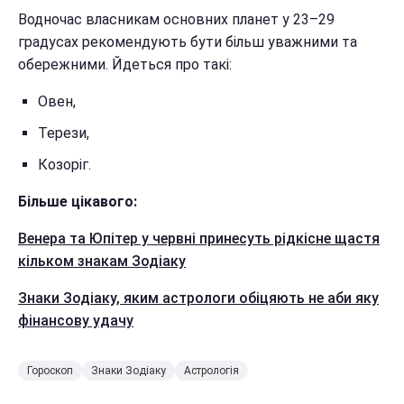
Водночас власникам основних планет у 23–29
градусах рекомендують бути більш уважними та
обережними. Йдеться про такі:
Овен,
Терези,
Козоріг.
Більше цікавого:
Венера та Юпітер у червні принесуть рідкісне щастя
кільком знакам Зодіаку
Знаки Зодіаку, яким астрологи обіцяють не аби яку
фінансову удачу
Гороскоп
Знаки Зодіаку
Астрологія