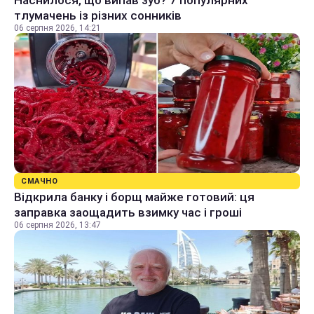
Наснилося, що випав зуб? 7 популярних
тлумачень із різних сонників
06 серпня 2026, 14:21
СМАЧНО
Відкрила банку і борщ майже готовий: ця
заправка заощадить взимку час і гроші
06 серпня 2026, 13:47