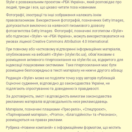
Styler є розважальним проєктом «РБК-Україна», який розповідає про
людей, тренди і все, що цікаво читати поза новинами.
Фотографії, ілюстрації та інші зображення належать їхнім
правовласникам. Використання фотографій, позначених Getty Images,
допускається виключно за наявності письмового дозволу
фотоагентства Getty Images. Фотографії, позначені логотипом «Styler»
або підписані «Styler» чи «РБК-Україна», можуть використовуватися на
умовах ліцензії Creative Commons Attribution 4.0 International.
При повному або частковому відтворенні інформаційних матеріалів,
опублікованих на вебсайті «Styler» (styler.rbc.ua), обов'язковим є
розміщення активного гіперпосилання на styler.rbc.ua, відкритого для
індексації пошуковими системами. Таке гіперпосилання має бути
розміщене безпосередньо в тексті матеріалу не нижче другого абзацу.
Редакція «Styler» може не поділяти точку зору авторів публікацій.
Оціночні судження, відповідно до законодавства України, не
підлягають спростуванню та доведенню їх правдивості.
За достовірність, зміст і відповідність вимогам законодавства
рекламних матеріалів відповідальність несе рекламодавець.
Матеріали, позначені плашками «Прес-реліз», «Спецпроєкт»,
«Партнерський матеріал», «Promo», «Благодійність» та «Резонанс»,
розміщуються на правах реклами.
Рубрика «Новини компаній» є інформаційним форматом, що містить