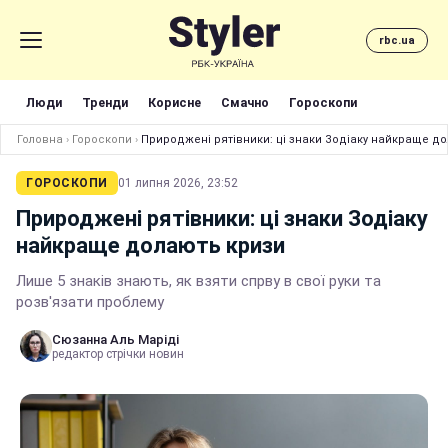
rbc.ua
Люди
Тренди
Корисне
Смачно
Гороскопи
Головна
›
Гороскопи
›
Природжені рятівники: ці знаки Зодіаку найкраще д
ГОРОСКОПИ
01 липня 2026, 23:52
Природжені рятівники: ці знаки Зодіаку
найкраще долають кризи
Лише 5 знаків знають, як взяти спрву в свої руки та
розв'язати проблему
Сюзанна Аль Маріді
редактор стрічки новин