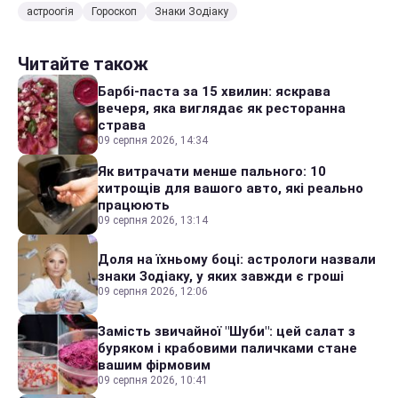
астроогія
Гороскоп
Знаки Зодіаку
Читайте також
Барбі-паста за 15 хвилин: яскрава
вечеря, яка виглядає як ресторанна
страва
09 серпня 2026, 14:34
Як витрачати менше пального: 10
хитрощів для вашого авто, які реально
працюють
09 серпня 2026, 13:14
Доля на їхньому боці: астрологи назвали
знаки Зодіаку, у яких завжди є гроші
09 серпня 2026, 12:06
Замість звичайної "Шуби": цей салат з
буряком і крабовими паличками стане
вашим фірмовим
09 серпня 2026, 10:41