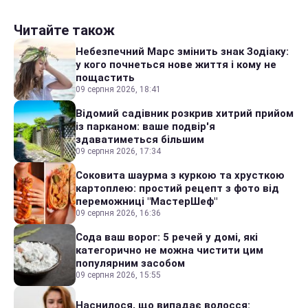
Читайте також
Небезпечний Марс змінить знак Зодіаку:
у кого почнеться нове життя і кому не
пощастить
09 серпня 2026, 18:41
Відомий садівник розкрив хитрий прийом
із парканом: ваше подвір'я
здаватиметься більшим
09 серпня 2026, 17:34
Соковита шаурма з куркою та хрусткою
картоплею: простий рецепт з фото від
переможниці "МастерШеф"
09 серпня 2026, 16:36
Сода ваш ворог: 5 речей у домі, які
категорично не можна чистити цим
популярним засобом
09 серпня 2026, 15:55
Наснилося, що випадає волосся: