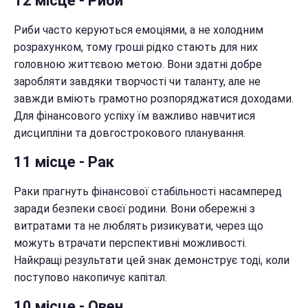
12 місце - Риби
Риби часто керуються емоціями, а не холодним
розрахунком, тому гроші рідко стають для них
головною життєвою метою. Вони здатні добре
заробляти завдяки творчості чи таланту, але не
завжди вміють грамотно розпоряджатися доходами.
Для фінансового успіху їм важливо навчитися
дисципліни та довгострокового планування.
11 місце - Рак
Раки прагнуть фінансової стабільності насамперед
заради безпеки своєї родини. Вони обережні з
витратами та не люблять ризикувати, через що
можуть втрачати перспективні можливості.
Найкращі результати цей знак демонструє тоді, коли
поступово накопичує капітал.
10 місце - Овен