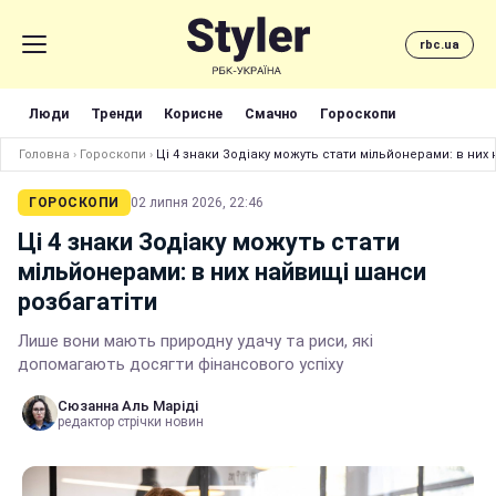
rbc.ua
Люди
Тренди
Корисне
Смачно
Гороскопи
Головна
›
Гороскопи
›
Ці 4 знаки Зодіаку можуть стати мільйонерами: в них
ГОРОСКОПИ
02 липня 2026, 22:46
Ці 4 знаки Зодіаку можуть стати
мільйонерами: в них найвищі шанси
розбагатіти
Лише вони мають природну удачу та риси, які
допомагають досягти фінансового успіху
Сюзанна Аль Маріді
редактор стрічки новин