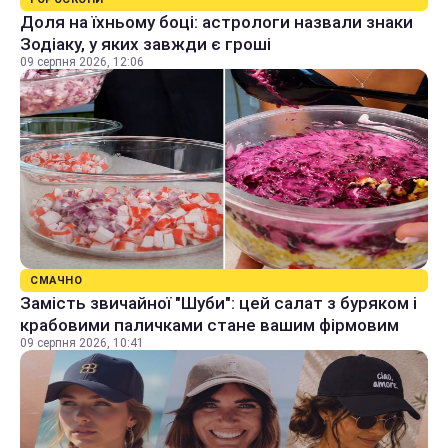
Доля на їхньому боці: астрологи назвали знаки
Зодіаку, у яких завжди є гроші
09 серпня 2026, 12:06
СМАЧНО
Замість звичайної "Шуби": цей салат з буряком і
крабовими паличками стане вашим фірмовим
09 серпня 2026, 10:41