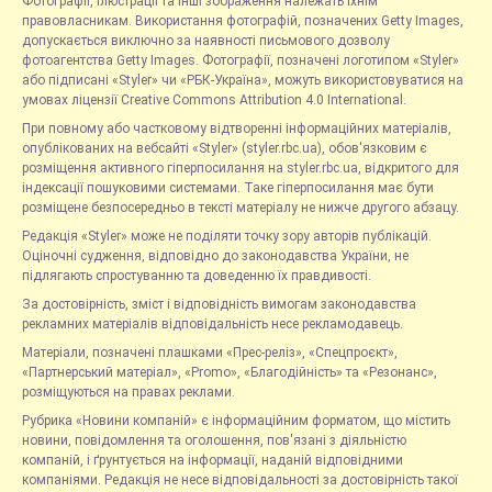
Фотографії, ілюстрації та інші зображення належать їхнім
правовласникам. Використання фотографій, позначених Getty Images,
допускається виключно за наявності письмового дозволу
фотоагентства Getty Images. Фотографії, позначені логотипом «Styler»
або підписані «Styler» чи «РБК-Україна», можуть використовуватися на
умовах ліцензії Creative Commons Attribution 4.0 International.
При повному або частковому відтворенні інформаційних матеріалів,
опублікованих на вебсайті «Styler» (styler.rbc.ua), обов'язковим є
розміщення активного гіперпосилання на styler.rbc.ua, відкритого для
індексації пошуковими системами. Таке гіперпосилання має бути
розміщене безпосередньо в тексті матеріалу не нижче другого абзацу.
Редакція «Styler» може не поділяти точку зору авторів публікацій.
Оціночні судження, відповідно до законодавства України, не
підлягають спростуванню та доведенню їх правдивості.
За достовірність, зміст і відповідність вимогам законодавства
рекламних матеріалів відповідальність несе рекламодавець.
Матеріали, позначені плашками «Прес-реліз», «Спецпроєкт»,
«Партнерський матеріал», «Promo», «Благодійність» та «Резонанс»,
розміщуються на правах реклами.
Рубрика «Новини компаній» є інформаційним форматом, що містить
новини, повідомлення та оголошення, пов'язані з діяльністю
компаній, і ґрунтується на інформації, наданій відповідними
компаніями. Редакція не несе відповідальності за достовірність такої