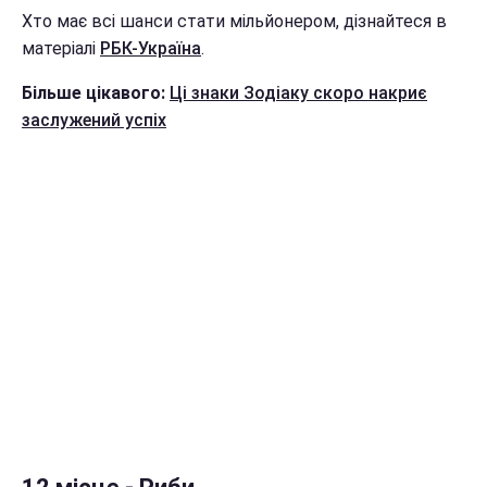
Хто має всі шанси стати мільйонером, дізнайтеся в
матеріалі
РБК-Україна
.
Більше цікавого:
Ці знаки Зодіаку скоро накриє
заслужений успіх