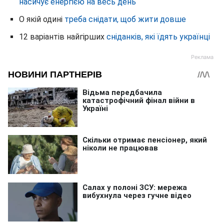
насичує енергією на весь день
О якій одині
треба снідати, щоб жити довше
12 варіантів найгірших
сніданків, які їдять українці