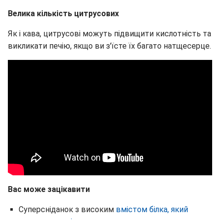
Велика кількість цитрусових
Як і кава, цитрусові можуть підвищити кислотність та
викликати печію, якщо ви з'їсте їх багато натщесерце.
Вас може зацікавити
Суперсніданок з високим
вмістом білка, який