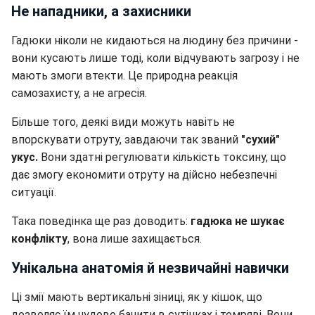
Не нападники, а захисники
Гадюки ніколи не кидаються на людину без причини -
вони кусають лише тоді, коли відчувають загрозу і не
мають змоги втекти. Це природна реакція
самозахисту, а не агресія.
Більше того, деякі види можуть навіть не
впорскувати отруту, завдаючи так званий
"сухий"
укус.
Вони здатні регулювати кількість токсину, що
дає змогу економити отруту на дійсно небезпечні
ситуації.
Така поведінка ще раз доводить:
гадюка не шукає
конфлікту
, вона лише захищається.
Унікальна анатомія й незвичайні навички
Ці змії мають вертикальні зіниці, як у кішок, що
дозволяє їм чудово бачити в сутінках і темряві. Вони