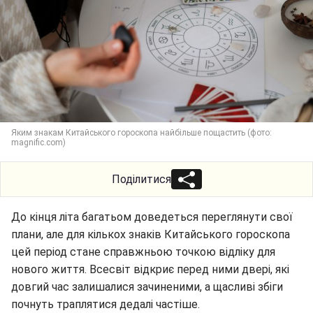
Яким знакам Китайського гороскопа найбільше пощастить (фото:
magnific.com)
Поділитися
До кінця літа багатьом доведеться переглянути свої
плани, але для кількох знаків Китайського гороскопа
цей період стане справжньою точкою відліку для
нового життя. Всесвіт відкриє перед ними двері, які
довгий час залишалися зачиненими, а щасливі збіги
почнуть траплятися дедалі частіше.