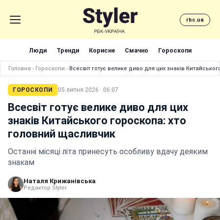
rbc.ua
Люди
Тренди
Корисне
Смачно
Гороскопи
Головна
›
Гороскопи
›
Всесвіт готує велике диво для цих знаків Китайсько
ГОРОСКОПИ
05 липня 2026 · 06:07
Всесвіт готує велике диво для цих
знаків Китайського гороскопа: хто
головний щасливчик
Останні місяці літа принесуть особливу вдачу деяким
знакам
Наталя Крижанівська
Редактор Styler