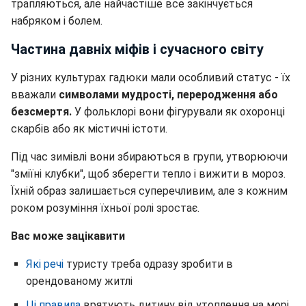
трапляються, але найчастіше все закінчується
набряком і болем.
Частина давніх міфів і сучасного світу
У різних культурах гадюки мали особливий статус - їх
вважали
символами мудрості, переродження або
безсмертя.
У фольклорі вони фігурували як охоронці
скарбів або як містичні істоти.
Під час зимівлі вони збираються в групи, утворюючи
"зміїні клубки", щоб зберегти тепло і вижити в мороз.
Їхній образ залишається суперечливим, але з кожним
роком розуміння їхньої ролі зростає.
Вас може зацікавити
Які речі
туристу треба одразу зробити в
орендованому житлі
Ці правила
врятують дитину від утоплення на морі