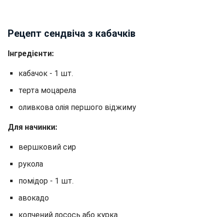
Рецепт сендвіча з кабачків
Інгредієнти:
кабачок - 1 шт.
терта моцарела
оливкова олія першого віджиму
Для начинки:
вершковий сир
рукола
помідор - 1 шт.
авокадо
копчений лосось або курка