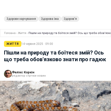
Здорове харчування
Здорова їжа
Здоров'я
Головна
›
Життя
›
Пішли на природу та боїтеся змій? Ось що треба обов'язк
ЖИТТЯ
14 червня 2025 · 09:00
Пішли на природу та боїтеся змій? Ось
що треба обов'язково знати про гадюк
Фелікс Коркін
редактор стрічки новин