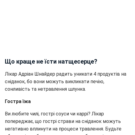
Що краще не їсти натщесерце?
Лікар Адріан Шнайдер радить уникати 4 продуктів на
сніданок, бо вони можуть викликати печію,
сонливість та нетравлення шлунка.
Гостра їжа
Ви любите чилі, гострі соуси чи каррі? Лікар
попереджає, що гострі страви на сніданок можуть
негативно вплинути на процеси травлення. Будьте