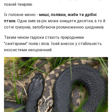
повній темряві.
Їх головне меню -
миші, полівки, жаби та дрібні
птахи.
Одна змія за рік може знищити десятки, а то й
сотні гризунів, запобігаючи розмноженню шкідників.
Таким чином гадюки стають природними
"санітарами" полів і лісів. Їхній внесок у стабільність
екосистеми неоціненний.