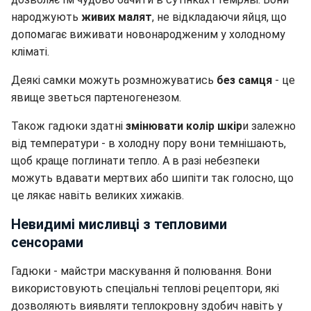
народжують
живих малят
, не відкладаючи яйця, що
допомагає виживати новонародженим у холодному
кліматі.
Деякі самки можуть розмножуватись
без самця
- це
явище зветься партеногенезом.
Також гадюки здатні
змінювати колір шкір
и залежно
від температури - в холодну пору вони темнішають,
щоб краще поглинати тепло. А в разі небезпеки
можуть вдавати мертвих або шипіти так голосно, що
це лякає навіть великих хижаків.
Невидимі мисливці з тепловими
сенсорами
Гадюки - майстри маскування й полювання. Вони
використовують спеціальні теплові рецептори, які
дозволяють виявляти теплокровну здобич навіть у