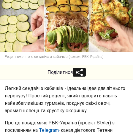
Рецепт смачного сендвіча з кабачків (колаж: РБК-Україна)
Поділитися
Легкий сендвіч з кабачків - ідеальна ідея для літнього
перекусу! Простий рецепт, який підкорить навіть
найвибагливіших гурманів, поєднує свіжі овочі,
ароматні спеції та хрустку скоринку.
Про це повідомляє РБК-Україна (проект Styler) з
посиланням на
Telegram
-канал дієтолога Тетяни