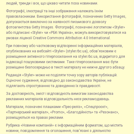
людей, тренди і все, що цікаво читати поза новинами.
Фотографії, ілюстрації та інші зображення належать їхнім
правовласникам. Використання фотографій, позначених Getty Images,
допускається виключно за наявності письмового дозволу
фотоагентства Getty Images. Фотографії, позначені логотипом «Styler»
або підписані «Styler» чи «РБК-Україна», можуть використовуватися на
умовах ліцензії Creative Commons Attribution 4.0 International.
При повному або частковому відтворенні інформаційних матеріалів,
опублікованих на вебсайті «Styler» (styler.rbc.ua), обов'язковим є
розміщення активного гіперпосилання на styler.rbc.ua, відкритого для
індексації пошуковими системами. Таке гіперпосилання має бути
розміщене безпосередньо в тексті матеріалу не нижче другого абзацу.
Редакція «Styler» може не поділяти точку зору авторів публікацій.
Оціночні судження, відповідно до законодавства України, не
підлягають спростуванню та доведенню їх правдивості.
За достовірність, зміст і відповідність вимогам законодавства
рекламних матеріалів відповідальність несе рекламодавець.
Матеріали, позначені плашками «Прес-реліз», «Спецпроєкт»,
«Партнерський матеріал», «Promo», «Благодійність» та «Резонанс»,
розміщуються на правах реклами.
Рубрика «Новини компаній» є інформаційним форматом, що містить
новини, повідомлення та оголошення, пов'язані з діяльністю