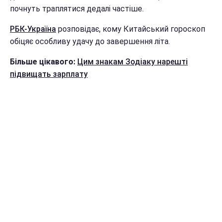
почнуть траплятися дедалі частіше.
РБК-Україна
розповідає, кому Китайський гороскоп
обіцяє особливу удачу до завершення літа.
Більше цікавого:
Цим знакам Зодіаку нарешті
підвищать зарплату