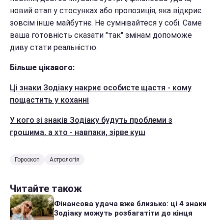
новий етап у стосунках або пропозиція, яка відкриє
зовсім інше майбутнє. Не сумнівайтеся у собі. Саме
ваша готовність сказати "так" змінам допоможе
диву стати реальністю.
Більше цікавого:
Ці знаки Зодіаку накриє особисте щастя - кому
пощастить у коханні
У кого зі знаків Зодіаку будуть проблеми з
грошима, а хто - навпаки, зірве куш
Гороскоп
Астрологія
Читайте також
Фінансова удача вже близько: ці 4 знаки
Зодіаку можуть розбагатіти до кінця