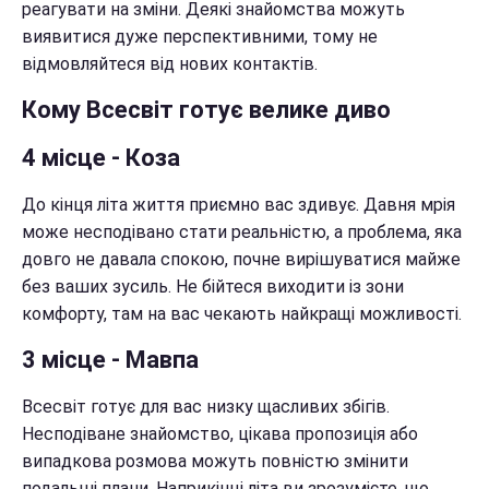
реагувати на зміни. Деякі знайомства можуть
виявитися дуже перспективними, тому не
відмовляйтеся від нових контактів.
Кому Всесвіт готує велике диво
4 місце - Коза
До кінця літа життя приємно вас здивує. Давня мрія
може несподівано стати реальністю, а проблема, яка
довго не давала спокою, почне вирішуватися майже
без ваших зусиль. Не бійтеся виходити із зони
комфорту, там на вас чекають найкращі можливості.
3 місце - Мавпа
Всесвіт готує для вас низку щасливих збігів.
Несподіване знайомство, цікава пропозиція або
випадкова розмова можуть повністю змінити
подальші плани. Наприкінці літа ви зрозумієте, що