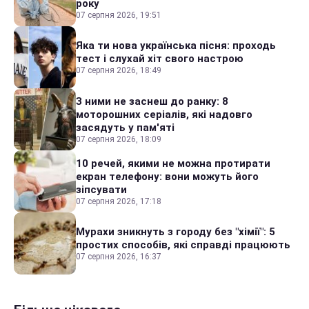
року
07 серпня 2026, 19:51
Яка ти нова українська пісня: проходь
тест і слухай хіт свого настрою
07 серпня 2026, 18:49
З ними не заснеш до ранку: 8
моторошних серіалів, які надовго
засядуть у пам'яті
07 серпня 2026, 18:09
10 речей, якими не можна протирати
екран телефону: вони можуть його
зіпсувати
07 серпня 2026, 17:18
Мурахи зникнуть з городу без "хімії": 5
простих способів, які справді працюють
07 серпня 2026, 16:37