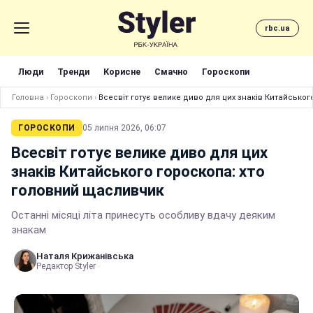
rbc.ua
Люди
Тренди
Корисне
Смачно
Гороскопи
Головна
›
Гороскопи
›
Всесвіт готує велике диво для цих знаків Китайсько
ГОРОСКОПИ
05 липня 2026, 06:07
Всесвіт готує велике диво для цих
знаків Китайського гороскопа: хто
головний щасливчик
Останні місяці літа принесуть особливу вдачу деяким
знакам
Наталя Крижанівська
Редактор Styler