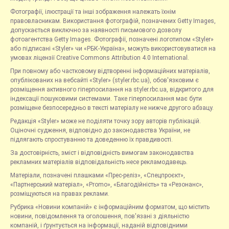
Фотографії, ілюстрації та інші зображення належать їхнім
правовласникам. Використання фотографій, позначених Getty Images,
допускається виключно за наявності письмового дозволу
фотоагентства Getty Images. Фотографії, позначені логотипом «Styler»
або підписані «Styler» чи «РБК-Україна», можуть використовуватися на
умовах ліцензії Creative Commons Attribution 4.0 International.
При повному або частковому відтворенні інформаційних матеріалів,
опублікованих на вебсайті «Styler» (styler.rbc.ua), обов'язковим є
розміщення активного гіперпосилання на styler.rbc.ua, відкритого для
індексації пошуковими системами. Таке гіперпосилання має бути
розміщене безпосередньо в тексті матеріалу не нижче другого абзацу.
Редакція «Styler» може не поділяти точку зору авторів публікацій.
Оціночні судження, відповідно до законодавства України, не
підлягають спростуванню та доведенню їх правдивості.
За достовірність, зміст і відповідність вимогам законодавства
рекламних матеріалів відповідальність несе рекламодавець.
Матеріали, позначені плашками «Прес-реліз», «Спецпроєкт»,
«Партнерський матеріал», «Promo», «Благодійність» та «Резонанс»,
розміщуються на правах реклами.
Рубрика «Новини компаній» є інформаційним форматом, що містить
новини, повідомлення та оголошення, пов'язані з діяльністю
компаній, і ґрунтується на інформації, наданій відповідними