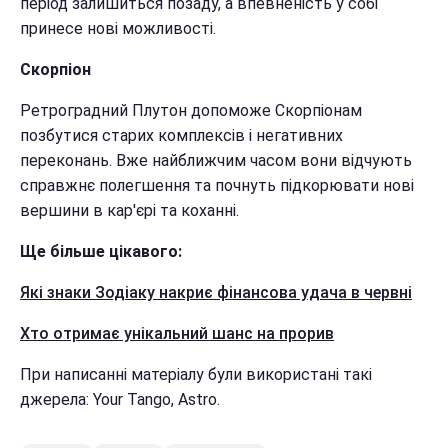
період залишиться позаду, а впевненість у собі
принесе нові можливості.
Скорпіон
Ретроградний Плутон допоможе Скорпіонам
позбутися старих комплексів і негативних
переконань. Вже найближчим часом вони відчують
справжнє полегшення та почнуть підкорювати нові
вершини в кар'єрі та коханні.
Ще більше цікавого:
Які знаки Зодіаку накриє фінансова удача в червні
Хто отримає унікальний шанс на прорив
При написанні матеріалу були використані такі
джерела: Your Tango, Astro.