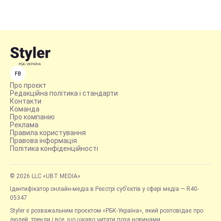
FB
Про проєкт
Редакційна політика і стандарти
Контакти
Команда
Про компанію
Реклама
Правила користування
Правова інформація
Політика конфіденційності
© 2026 LLC «UBT MEDIA»
Ідентифікатор онлайн-медіа в Реєстрі суб’єктів у сфері медіа — R40-
05347
Styler є розважальним проєктом «РБК-Україна», який розповідає про
людей, тренди і все, що цікаво читати поза новинами.