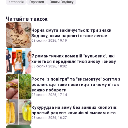
астроогія
Гороскоп
Знаки Зодіаку
Читайте також
Чорна смуга закінчується: три знаки
Зодіаку, яким нарешті стане легше
08 серпня 2026, 19:19
7 романтичних комедій "нульових", які
хочеться передивлятися знову і знову
08 серпня 2026, 18:02
Росте "з повітря" та "висмоктує" життя з
рослин: що таке повитиця та чому її так
важко побороти
08 серпня 2026, 17:14
Кукурудза на зиму без зайвих клопотів:
простий рецепт качанів зі смаком літа
08 серпня 2026, 16:27