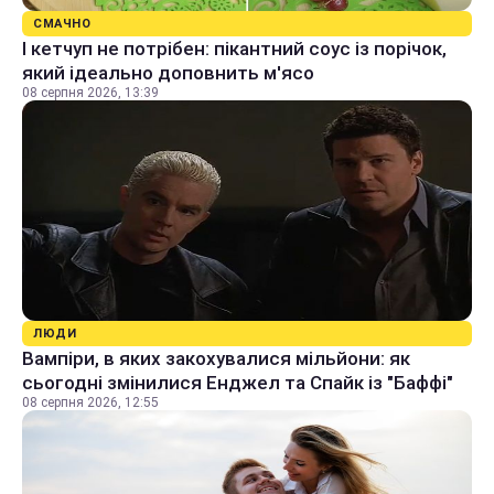
СМАЧНО
І кетчуп не потрібен: пікантний соус із порічок,
який ідеально доповнить м'ясо
08 серпня 2026, 13:39
ЛЮДИ
Вампіри, в яких закохувалися мільйони: як
сьогодні змінилися Енджел та Спайк із "Баффі"
08 серпня 2026, 12:55