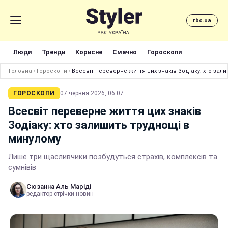
rbc.ua
Люди
Тренди
Корисне
Смачно
Гороскопи
Головна
›
Гороскопи
›
Всесвіт переверне життя цих знаків Зодіаку: хто зал
ГОРОСКОПИ
07 червня 2026, 06:07
Всесвіт переверне життя цих знаків
Зодіаку: хто залишить труднощі в
минулому
Лише три щасливчики позбудуться страхів, комплексів та
сумнівів
Сюзанна Аль Маріді
редактор стрічки новин