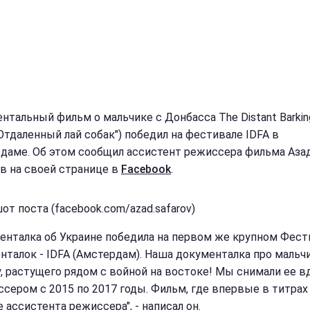
нтальный фильм о мальчике с Донбасса The Distant Barkin
"Отдаленный лай собак") победил на фестивале IDFA в
даме. Об этом сообщил ассистент режиссера фильма Аза
в на своей странице в
Facebook
.
от поста (facebook.com/azad.safarov)
енталка об Украине победила на первом же крупном Фест
нталок - IDFA (Амстердам). Наша документалка про мальч
, растущего рядом с войной на востоке! Мы снимали ее 
ссером с 2015 по 2017 годы. Фильм, где впервые в титрах 
 ассистента режиссера", - написал он.