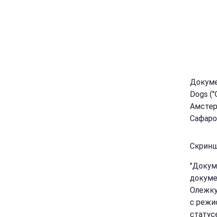
Докуме
Dogs (
Амстер
Сафаро
Скринш
"Докум
докуме
Олежку
с режи
статусе