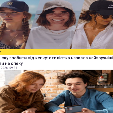
И
чіску зробити під кепку: стилістка назвала найзручніш
ти на спеку
 2026, 09:33