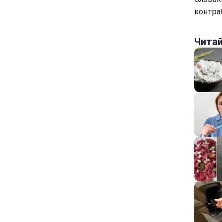
контра
Чита