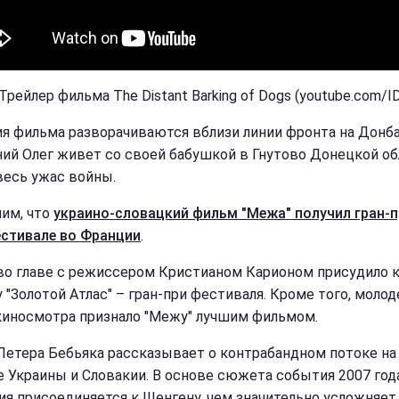
Трейлер фильма The Distant Barking of Dogs (youtube.com/I
я фильма разворачиваются вблизи линии фронта на Донба
ний Олег живет со своей бабушкой в Гнутово Донецкой об
весь ужас войны.
им, что
украино-словацкий фильм "Межа" получил гран-п
стивале во Франции
.
о главе с режиссером Кристианом Карионом присудило 
у "Золотой Атлас" – гран-при фестиваля. Кроме того, моло
иносмотра признало "Межу" лучшим фильмом.
Петера Бебьяка рассказывает о контрабандном потоке на
е Украины и Словакии. В основе сюжета события 2007 года
ия присоединяется к Шенгену, чем значительно усложняет