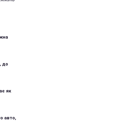
ожна
, до
ає як
о авто,