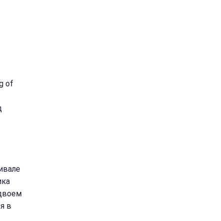
g of
д
ивале
ика
вдвоем
я в