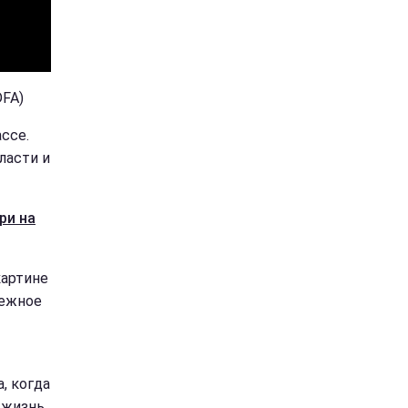
DFA)
ссе.
ласти и
ри на
картине
дежное
, когда
 жизнь