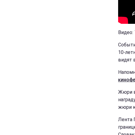
Видео: 
Событи
10-лет
видят 
Напомн
кинофе
Жюри в
наград
жюри к
Лента 
границ
Словак