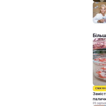
Більш
СМАЧН
Заміст
палич
09 серпня