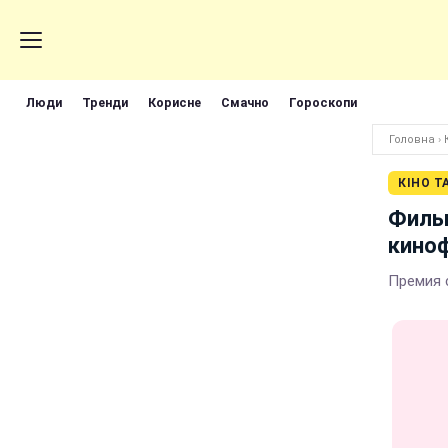
Люди
Тренди
Корисне
Смачно
Гороскопи
Головна
›
КІНО Т
Фильм
кино
Премия 