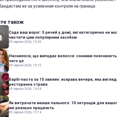
бандистам из-за усиленния контроля на границе.
йте також
Сода ваш ворог: 5 речей у домі, які категорично не м
чистити цим популярним засобом
09 серпня 2026, 15:55
Наснилося, що випадає волосся: сонники пояснюють
чого це
09 серпня 2026, 15:15
Барбі-паста за 15 хвилин: яскрава вечеря, яка вигляд
ресторанна страва
09 серпня 2026, 14:34
Як витрачати менше пального: 10 хитрощів для вашог
які реально працюють
09 серпня 2026, 13:14