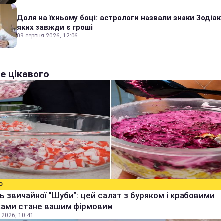
Доля на їхньому боці: астрологи назвали знаки Зодіаку
яких завжди є гроші
09 серпня 2026, 12:06
е цікавого
О
ь звичайної "Шуби": цей салат з буряком і крабовими
ками стане вашим фірмовим
 2026, 10:41