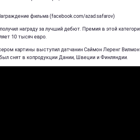
Награждение фильма (facebook.com/azad.safarov)
получил награду за лучший дебют. Премия в этой категори
ляет 10 тысяч евро.
ером картины выступил датчанин Саймон Леренг Вилмонт
был снят в копродукции Дании, Швеции и Финляндии.