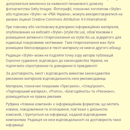
допускається виключно за наявності письмового дозволу
фотоагентства Getty Images. Фотографії, позначені логотипом «Styler»
або підписані «Styler» чи «РБК-Україна», можуть використовуватися на
умовах ліцензії Creative Commons Attribution 4.0 International.
При повному або частковому відтворенні інформаційних матеріалів,
опублікованих на вебсайті «Styler» (styler.rbc.ua), обов'язковим є
розміщення активного гіперпосилання на styler.rbc.ua, відкритого для
індексації пошуковими системами. Таке гіперпосилання має бути
розміщене безпосередньо в тексті матеріалу не нижче другого абзацу.
Редакція «Styler» може не поділяти точку зору авторів публікацій.
Оціночні судження, відповідно до законодавства України, не
підлягають спростуванню та доведенню їх правдивості.
За достовірність, зміст і відповідність вимогам законодавства
рекламних матеріалів відповідальність несе рекламодавець.
Матеріали, позначені плашками «Прес-реліз», «Спецпроєкт»,
«Партнерський матеріал», «Promo», «Благодійність» та «Резонанс»,
розміщуються на правах реклами.
Рубрика «Новини компаній» є інформаційним форматом, що містить
новини, повідомлення та оголошення, пов'язані з діяльністю
компаній, і ґрунтується на інформації, наданій відповідними
компаніями. Редакція не несе відповідальності за достовірність такої
інформації.