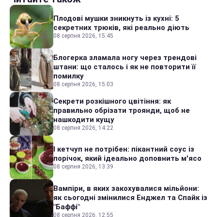
Плодові мушки зникнуть із кухні: 5
секретних трюків, які реально діють
08 серпня 2026, 15:45
Блогерка зламала ногу через трендові
штани: що сталось і як не повторити її
помилку
08 серпня 2026, 15:03
Секрети розкішного цвітіння: як
правильно обрізати троянди, щоб не
нашкодити кущу
08 серпня 2026, 14:22
І кетчуп не потрібен: пікантний соус із
порічок, який ідеально доповнить м'ясо
08 серпня 2026, 13:39
Вампіри, в яких закохувалися мільйони:
як сьогодні змінилися Енджел та Спайк із
"Баффі"
08 серпня 2026, 12:55