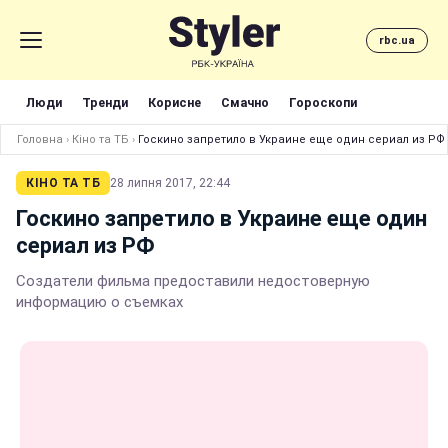
rbc.ua
Люди
Тренди
Корисне
Смачно
Гороскопи
Головна
›
Кіно та ТБ
›
Госкино запретило в Украине еще один сериал из РФ
КІНО ТА ТБ
28 липня 2017, 22:44
Госкино запретило в Украине еще один
сериал из РФ
Создатели фильма предоставили недостоверную
информацию о съемках