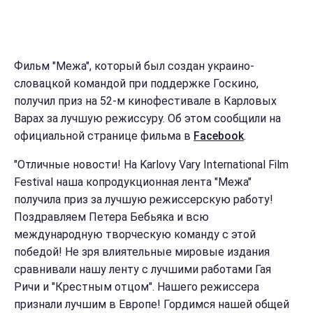
Фильм "Межа", который был создан украино-
словацкой командой при поддержке Госкино,
получил приз на 52-м кинофестивале в Карловых
Варах за лучшую режиссуру. Об этом сообщили на
официальной странице фильма в
Facebook
.
"Отличные новости! На Karlovy Vary International Film
Festival наша копродукционная лента "Межа"
получила приз за лучшую режиссерскую работу!
Поздравляем Петера Бебьяка и всю
международную творческую команду с этой
победой! Не зря влиятельные мировые издания
сравнивали нашу ленту с лучшими работами Гая
Ричи и "Крестным отцом". Нашего режиссера
признали лучшим в Европе! Гордимся нашей общей