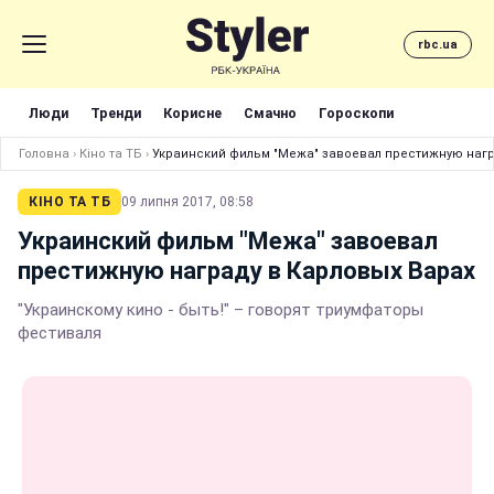
rbc.ua
Люди
Тренди
Корисне
Смачно
Гороскопи
Головна
›
Кіно та ТБ
›
Украинский фильм "Межа" завоевал престижную нагр
КІНО ТА ТБ
09 липня 2017, 08:58
Украинский фильм "Межа" завоевал
престижную награду в Карловых Варах
"Украинскому кино - быть!" – говорят триумфаторы
фестиваля