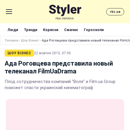
rbc.ua
Люди
Тренди
Корисне
Смачно
Гороскопи
Головна
›
Шоу бізнес
›
Ада Роговцева представила новый телеканал Film
ШОУ БІЗНЕС
22 жовтня 2015, 07:00
Ада Роговцева представила новый
телеканал FilmUaDrama
Плод сотрудничества компаний "Воля" и Film.ua Group
поможет спасти украинский кинематограф