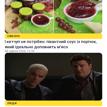
СМАЧНО
І кетчуп не потрібен: пікантний соус із порічок,
який ідеально доповнить м'ясо
08 серпня 2026, 13:39
ЛЮДИ