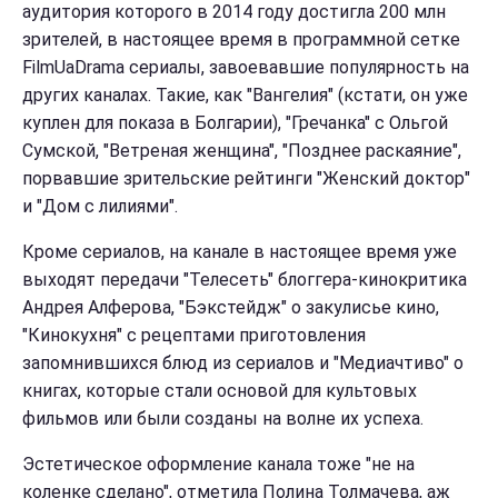
аудитория которого в 2014 году достигла 200 млн
зрителей, в настоящее время в программной сетке
FilmUaDrama сериалы, завоевавшие популярность на
других каналах. Такие, как "Вангелия" (кстати, он уже
куплен для показа в Болгарии), "Гречанка" с Ольгой
Сумской, "Ветреная женщина", "Позднее раскаяние",
порвавшие зрительские рейтинги "Женский доктор"
и
"Дом с лилиями".
Кроме сериалов, на канале в настоящее время уже
выходят передачи
"Телесеть" блоггера-кинокритика
Андрея Алферова, "
Бэкстейдж" о закулисье кино,
"Кинокухня" с рецептами приготовления
запомнившихся блюд из сериалов и
"Медиачтиво"
о
книгах, которые стали основой для культовых
фильмов или были созданы на волне их успеха.
Эстетическое оформление канала тоже "не на
коленке сделано", отметила Полина Толмачева, аж