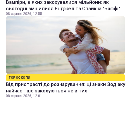
Вампіри, в яких закохувалися мільйони: як
сьогодні змінилися Енджел та Спайк із "Баффі"
08 серпня 2026, 12:55
ГОРОСКОПИ
Від пристрасті до розчарування: ці знаки Зодіаку
найчастіше закохуються не в тих
08 серпня 2026, 12:01