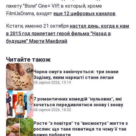
пакету "Воли" Сine+ VIP, в который, кроме
FilmUaDrama, входят
еще 12 цифровых каналов
.
Кстати, именно 21 октября
настал день, когда к нам
в 2015 год прилетает герой фильма "Назад в
будущее" Марти Макфлай
.
Читайте також
Чорна смуга закінчується: три знаки
Зодіаку, яким нарешті стане легше
08 серпня 2026, 19:19
7 романтичних комедій "нульових", які
хочеться передивлятися знову і знову
08 серпня 2026, 18:02
Росте "з повітря" та "висмоктує" життя з
рослин: що таке повитиця та чому її так
важко побороти