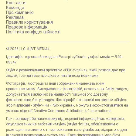
Контакти
Команда
Про компанію
Реклама
Правила користування
Правова інформація
Політика конфіденційності
© 2026 LLC «UBT MEDIA»
Ідентифікатор онлайн-медіа в Реєстрі суб’єктів у сфері медіа — R40-
05347
Styler є розважальним проєктом «РБК-Україна», який розповідає про
людей, тренди і все, що цікаво читати поза новинами.
Фотографії, ілюстрації та інші зображення належать їхнім
правовласникам. Використання фотографій, позначених Getty Images,
допускається виключно за наявності письмового дозволу
фотоагентства Getty Images. Фотографії, позначені логотипом «Styler»
або підписані «Styler» чи «РБК-Україна», можуть використовуватися на
умовах ліцензії Creative Commons Attribution 4.0 International.
При повному або частковому відтворенні інформаційних матеріалів,
опублікованих на вебсайті «Styler» (styler.rbc.ua), обов'язковим є
розміщення активного гіперпосилання на styler.rbc.ua, відкритого для
індексації пошуковими системами. Таке гіперпосилання має бути