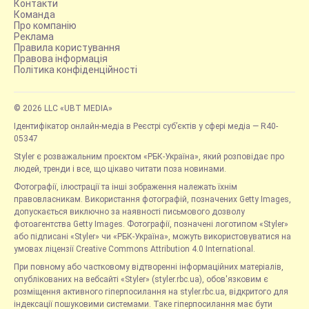
Контакти
Команда
Про компанію
Реклама
Правила користування
Правова інформація
Політика конфіденційності
© 2026 LLC «UBT MEDIA»
Ідентифікатор онлайн-медіа в Реєстрі суб’єктів у сфері медіа — R40-
05347
Styler є розважальним проєктом «РБК-Україна», який розповідає про
людей, тренди і все, що цікаво читати поза новинами.
Фотографії, ілюстрації та інші зображення належать їхнім
правовласникам. Використання фотографій, позначених Getty Images,
допускається виключно за наявності письмового дозволу
фотоагентства Getty Images. Фотографії, позначені логотипом «Styler»
або підписані «Styler» чи «РБК-Україна», можуть використовуватися на
умовах ліцензії Creative Commons Attribution 4.0 International.
При повному або частковому відтворенні інформаційних матеріалів,
опублікованих на вебсайті «Styler» (styler.rbc.ua), обов'язковим є
розміщення активного гіперпосилання на styler.rbc.ua, відкритого для
індексації пошуковими системами. Таке гіперпосилання має бути