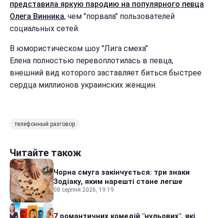
представила яркую пародию на популярного певца
Олега Винника
, чем "порвала" пользователей
социальных сетей.
В юмористическом шоу "Лига смеха"
Елена полностью перевоплотилась в певца,
внешний вид которого заставляет биться быстрее
сердца миллионов украинских женщин.
телефонный разговор
Читайте також
Чорна смуга закінчується: три знаки
Зодіаку, яким нарешті стане легше
08 серпня 2026, 19:19
7 романтичних комедій "нульових", які