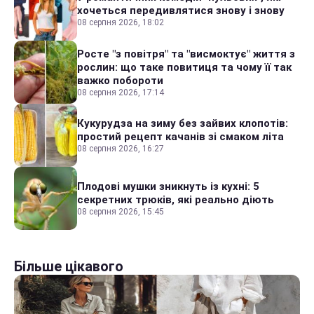
хочеться передивлятися знову і знову
08 серпня 2026, 18:02
Росте "з повітря" та "висмоктує" життя з
рослин: що таке повитиця та чому її так
важко побороти
08 серпня 2026, 17:14
Кукурудза на зиму без зайвих клопотів:
простий рецепт качанів зі смаком літа
08 серпня 2026, 16:27
Плодові мушки зникнуть із кухні: 5
секретних трюків, які реально діють
08 серпня 2026, 15:45
Більше цікавого