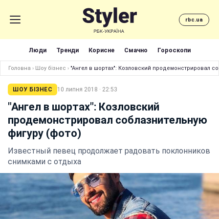
rbc.ua
Люди
Тренди
Корисне
Смачно
Гороскопи
Головна
›
Шоу бізнес
›
"Ангел в шортах": Козловский продемонстрировал со
ШОУ БІЗНЕС
10 липня 2018 · 22:53
"Ангел в шортах": Козловский
продемонстрировал соблазнительную
фигуру (фото)
Известный певец продолжает радовать поклонников
снимками с отдыха