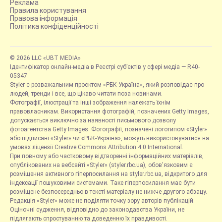
Реклама
Правила користування
Правова інформація
Політика конфіденційності
© 2026 LLC «UBT MEDIA»
Ідентифікатор онлайн-медіа в Реєстрі суб’єктів у сфері медіа — R40-
05347
Styler є розважальним проєктом «РБК-Україна», який розповідає про
людей, тренди і все, що цікаво читати поза новинами.
Фотографії, ілюстрації та інші зображення належать їхнім
правовласникам. Використання фотографій, позначених Getty Images,
допускається виключно за наявності письмового дозволу
фотоагентства Getty Images. Фотографії, позначені логотипом «Styler»
або підписані «Styler» чи «РБК-Україна», можуть використовуватися на
умовах ліцензії Creative Commons Attribution 4.0 International.
При повному або частковому відтворенні інформаційних матеріалів,
опублікованих на вебсайті «Styler» (styler.rbc.ua), обов'язковим є
розміщення активного гіперпосилання на styler.rbc.ua, відкритого для
індексації пошуковими системами. Таке гіперпосилання має бути
розміщене безпосередньо в тексті матеріалу не нижче другого абзацу.
Редакція «Styler» може не поділяти точку зору авторів публікацій.
Оціночні судження, відповідно до законодавства України, не
підлягають спростуванню та доведенню їх правдивості.