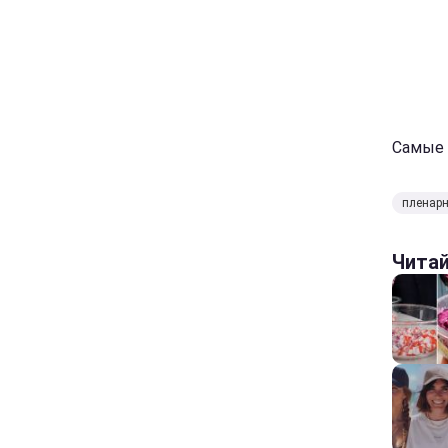
Самые 
пленарн
Чита