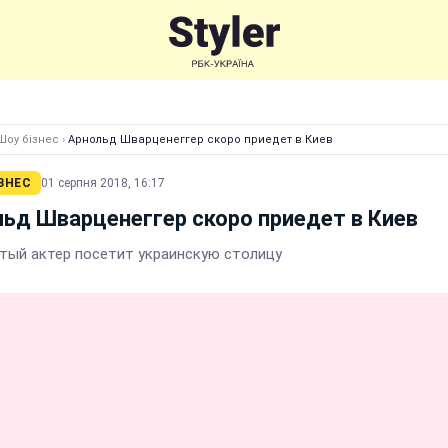
Шоу бізнес
›
Арнольд Шварценеггер скоро приедет в Киев
ЗНЕС
01 серпня 2018, 16:17
ьд Шварценеггер скоро приедет в Киев
тый актер посетит украинскую столицу