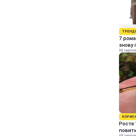
ТРЕНД
7 рома
знову 
08 серпня
КОРИС
Росте 
повити
08 серпня