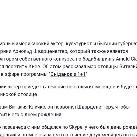
арный американский актер, культурист и бывший губерна
рнии Арнольд Шварценеггер, который также является
затором собственного конкурса по бодибилдингу Arnold Cla
ся посетить Киев. Об этом рассказал мэр столицы Витали
 в эфире программы "
Сніданок з 1+1
".
ний актер приедет в течение нескольких месяцев и будет 
аинской столице.
вам Виталия Кличко, он позвонил Шварценеггеру, чтобы
вить его с днем рождения.
 позавчера с ним общался по Skype, у него был день рожде
дравил и он мне сказал, что в течение двух месяцев он пр