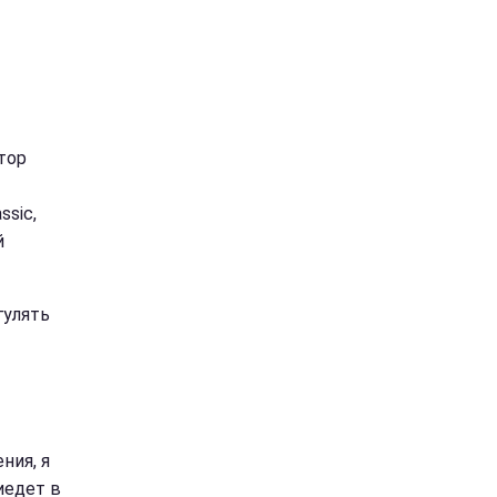
тор
ssic,
й
гулять
ния, я
иедет в