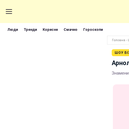
Люди
Тренди
Корисне
Смачно
Гороскопи
Головна
›
ШОУ БІ
Арнол
Знамени