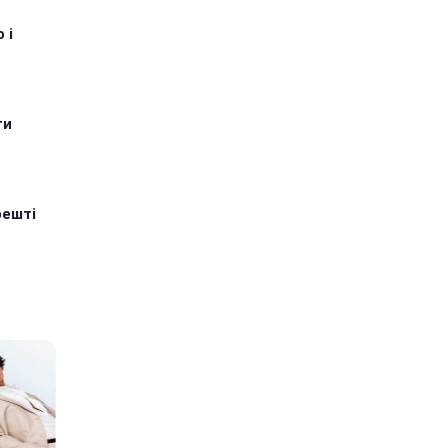
 і
ти
решті