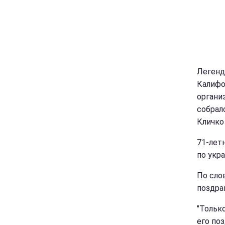
Легенд
Калифо
органи
собрал
Кличко
71-лет
по укр
По сло
поздра
"Только
его поз