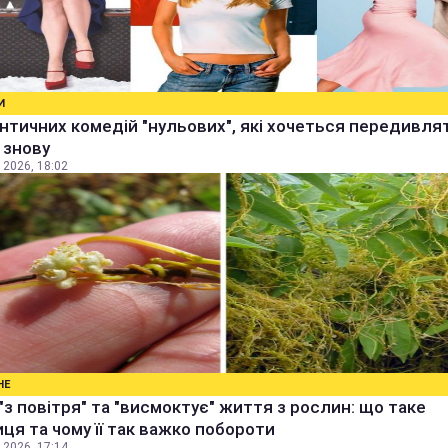
И
нтичних комедій "нульових", які хочеться передивля
і знову
 2026, 18:02
НЕ
"з повітря" та "висмоктує" життя з рослин: що таке
ця та чому її так важко побороти
 2026, 17:14