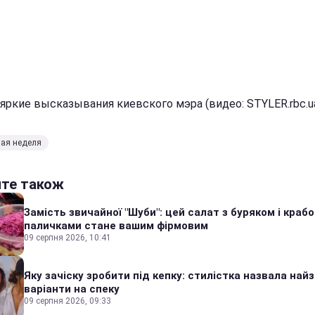
яркие высказывания киевского мэра (видео: STYLER.rbc.u
ая неделя
йте також
Замість звичайної "Шуби": цей салат з буряком і краб
паличками стане вашим фірмовим
09 серпня 2026, 10:41
Яку зачіску зробити під кепку: стилістка назвала найз
варіанти на спеку
09 серпня 2026, 09:33