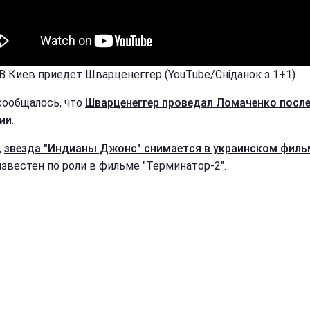
 В Киев приедет Шварценеггер (YouTube/Сніданок з 1+1)
сообщалось, что
Шварценеггер проведал Ломаченко посл
ии
.
,
звезда "Индианы Джонс" снимается в украинском филь
известен по роли в фильме "Терминатор-2".