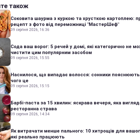
йте також
Соковита шаурма з куркою та хрусткою картоплею: п
рецепт з фото від переможниці "МастерШеф"
09 серпня 2026, 16:36
Сода ваш ворог: 5 речей у домі, які категорично не м
чистити цим популярним засобом
09 серпня 2026, 15:55
Наснилося, що випадає волосся: сонники пояснюють
чого це
09 серпня 2026, 15:15
Барбі-паста за 15 хвилин: яскрава вечеря, яка вигляд
ресторанна страва
09 серпня 2026, 14:34
Як витрачати менше пального: 10 хитрощів для вашог
які реально працюють