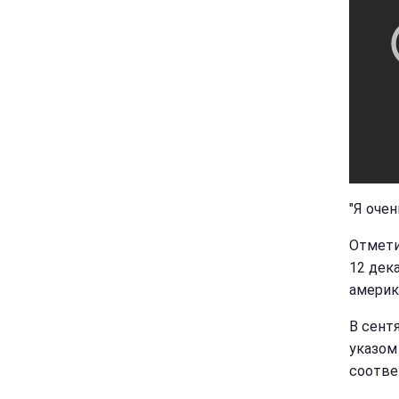
"Я очен
Отмети
12 дек
америк
В сент
указом
соотве