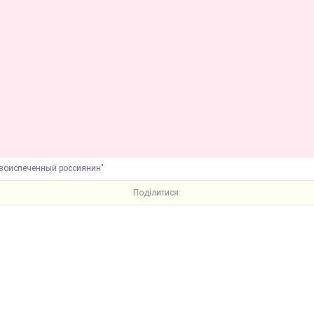
овоиспеченный россиянин"
Поділитися: