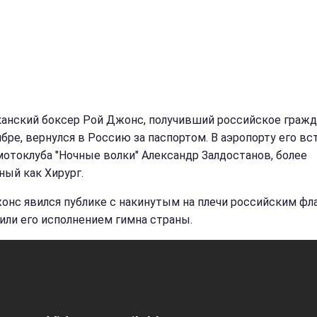
анский боксер Рой Джонс, получивший российское граж
ябре, вернулся в Россию за паспортом. В аэропорту его вс
мотоклуба "Ночные волки" Александр Залдостанов, более
ный как Хирург.
онс явился публике с накинутым на плечи российским фла
или его исполнением гимна страны.