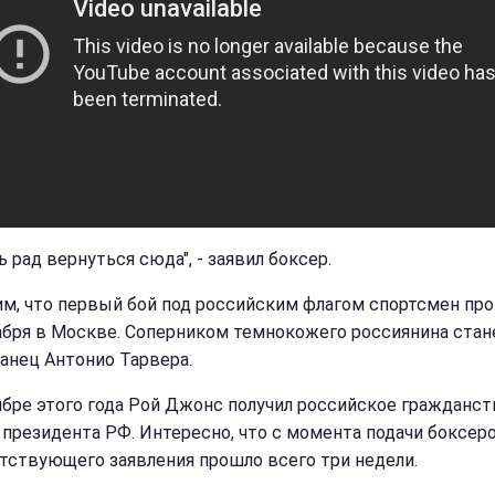
ь рад вернуться сюда", - заявил боксер.
м, что первый бой под российским флагом спортсмен пр
абря в Москве. Соперником темнокожего россиянина стан
анец Антонио Тарвера.
ябре этого года Рой Джонс получил российское гражданст
 президента РФ. Интересно, что с момента подачи боксер
тствующего заявления прошло всего три недели.