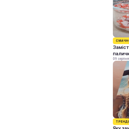
СМАЧН
Заміст
палич
09 серпня
ТРЕНД
Яку за