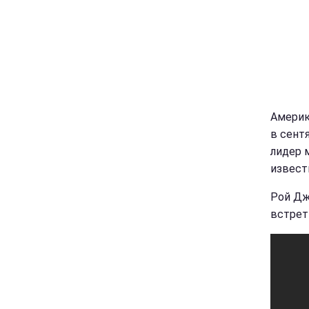
Америк
в сент
лидер 
извест
Рой Дж
встрет