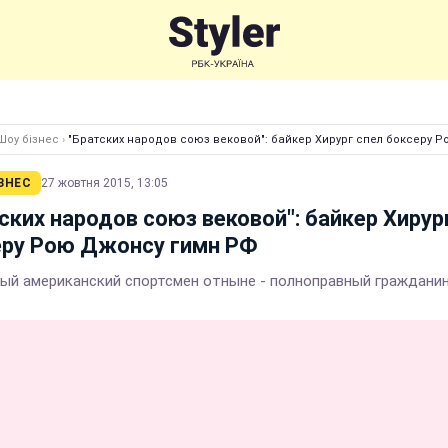
Шоу бізнес
›
"Братских народов союз вековой": байкер Хирург спел боксеру 
ЗНЕС
27 жовтня 2015, 13:05
ских народов союз вековой": байкер Хирур
еру Рою Джонсу гимн РФ
ый американский спортсмен отныне - полноправный граждани