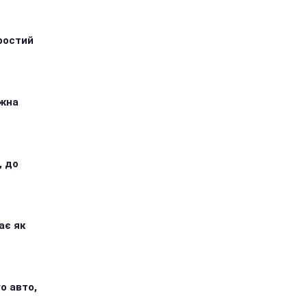
ростий
ожна
, до
ає як
о авто,