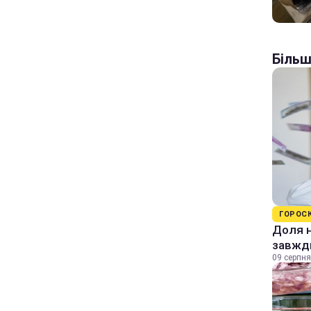
Більш
ГОРОС
Доля н
завжди
09 серпня