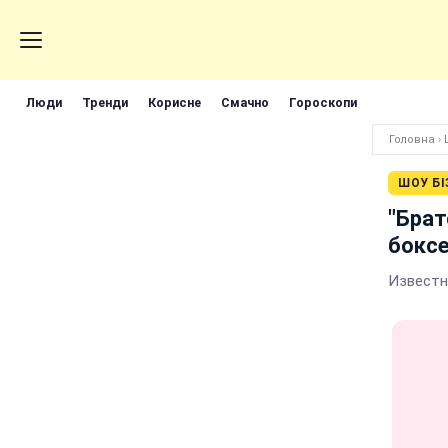
Люди
Тренди
Корисне
Смачно
Гороскопи
Головна
›
ШОУ БІ
"Брат
бокс
Известн