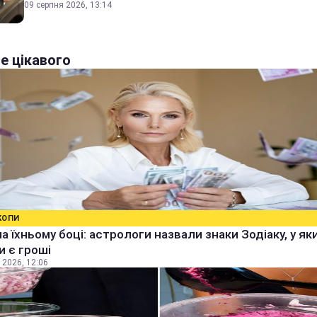
09 серпня 2026, 13:14
е цікавого
КОПИ
а їхньому боці: астрологи назвали знаки Зодіаку, у як
 є гроші
 2026, 12:06