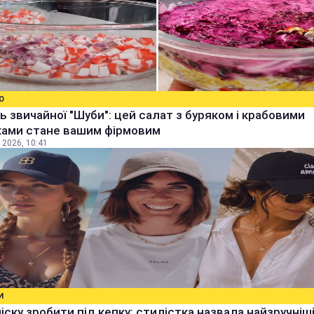
О
ь звичайної "Шуби": цей салат з буряком і крабовими
ками стане вашим фірмовим
 2026, 10:41
И
чіску зробити під кепку: стилістка назвала найзручніш