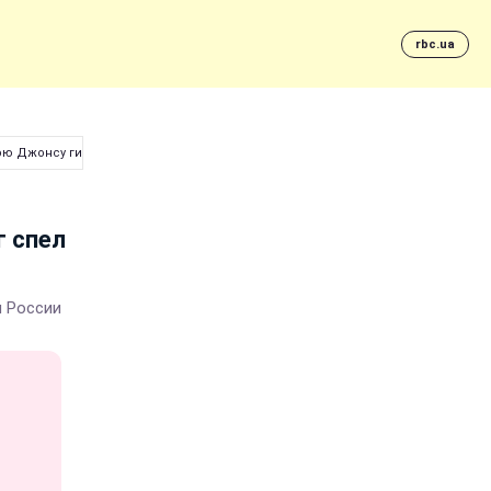
rbc.ua
Рою Джонсу гимн РФ
г спел
н России