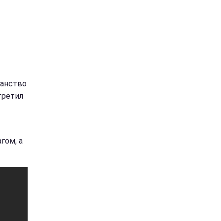
данство
третил
гом, а