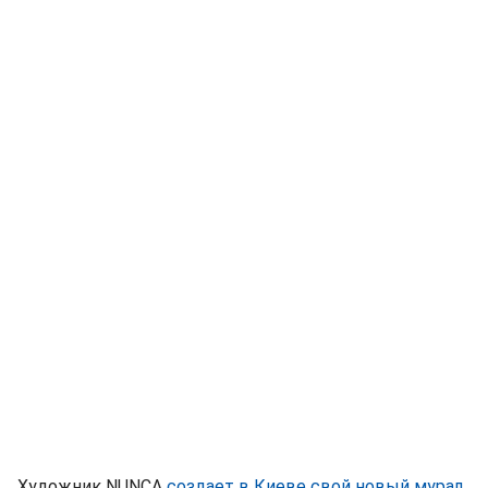
Художник NUNCA
создает в Киеве свой новый мурал