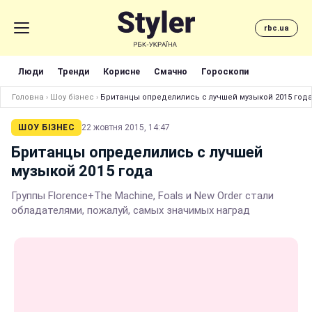
rbc.ua
Люди
Тренди
Корисне
Смачно
Гороскопи
Головна
›
Шоу бізнес
›
Британцы определились с лучшей музыкой 2015 год
ШОУ БІЗНЕС
22 жовтня 2015, 14:47
Британцы определились с лучшей
музыкой 2015 года
Группы Florence+The Machine, Foals и New Order стали
обладателями, пожалуй, самых значимых наград