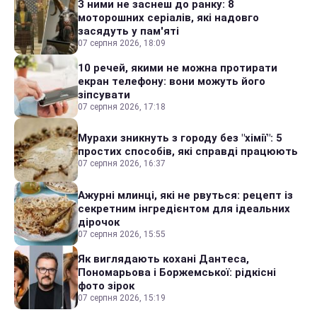
З ними не заснеш до ранку: 8
моторошних серіалів, які надовго
засядуть у пам'яті
07 серпня 2026, 18:09
10 речей, якими не можна протирати
екран телефону: вони можуть його
зіпсувати
07 серпня 2026, 17:18
Мурахи зникнуть з городу без "хімії": 5
простих способів, які справді працюють
07 серпня 2026, 16:37
Ажурні млинці, які не рвуться: рецепт із
секретним інгредієнтом для ідеальних
дірочок
07 серпня 2026, 15:55
Як виглядають кохані Дантеса,
Пономарьова і Боржемської: рідкісні
фото зірок
07 серпня 2026, 15:19