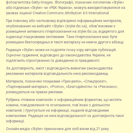
фотоагентства Getty Images. Фотографії, позначені логотипом «Styler»
або підписані «Styler» чи «РБК-Україна», можуть використовуватися на
умовах ліцензії Creative Commons Attribution 4.0 International.
При повному або частковому відтворенні інформаційних матеріалів,
опублікованих на вебсайті «Styler» (styler.rbc.ua), обов'язковим є
розміщення активного гіперпосилання на styler.rbc.ua, відкритого для
індексації пошуковими системами. Таке гіперпосилання має бути
розміщене безпосередньо в тексті матеріалу не нижче другого абзацу.
Редакція «Styler» може не поділяти точку зору авторів публікацій.
Оціночні судження, відповідно до законодавства України, не
підлягають спростуванню та доведенню їх правдивості.
За достовірність, зміст і відповідність вимогам законодавства
рекламних матеріалів відповідальність несе рекламодавець.
Матеріали, позначені плашками «Прес-реліз», «Спецпроєкт»,
«Партнерський матеріал», «Promo», «Благодійність» та «Резонанс»,
розміщуються на правах реклами.
Рубрика «Новини компаній» є інформаційним форматом, що містить
новини, повідомлення та оголошення, пов'язані з діяльністю
компаній, і ґрунтується на інформації, наданій відповідними
компаніями. Редакція не несе відповідальності за достовірність такої
інформації.
Онлайн-медіа «Styler» призначене для осіб віком від 21 року.