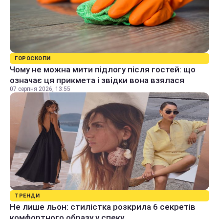
ГОРОСКОПИ
Чому не можна мити підлогу після гостей: що
означає ця прикмета і звідки вона взялася
07 серпня 2026, 13:55
ТРЕНДИ
Не лише льон: стилістка розкрила 6 секретів
комфортного образу у спеку