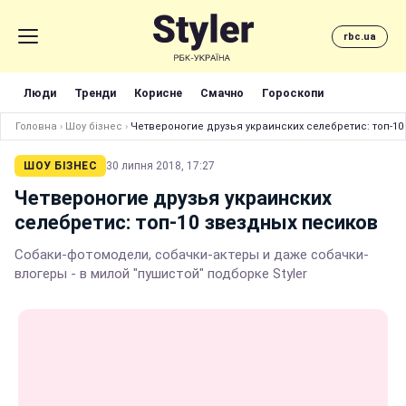
rbc.ua
Люди
Тренди
Корисне
Смачно
Гороскопи
Головна
›
Шоу бізнес
›
Четвероногие друзья украинских селебретис: топ-1
ШОУ БІЗНЕС
30 липня 2018, 17:27
Четвероногие друзья украинских
селебретис: топ-10 звездных песиков
Собаки-фотомодели, собачки-актеры и даже собачки-
влогеры - в милой "пушистой" подборке Styler