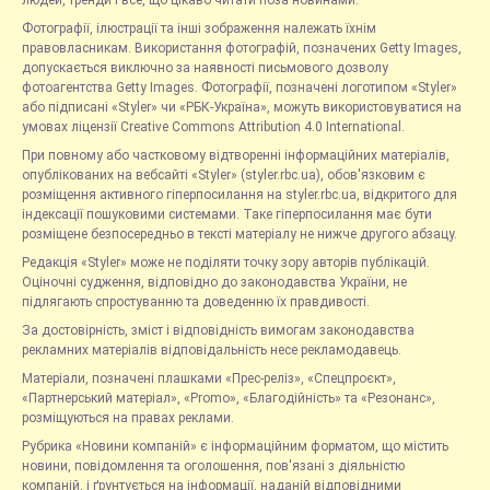
людей, тренди і все, що цікаво читати поза новинами.
Фотографії, ілюстрації та інші зображення належать їхнім
правовласникам. Використання фотографій, позначених Getty Images,
допускається виключно за наявності письмового дозволу
фотоагентства Getty Images. Фотографії, позначені логотипом «Styler»
або підписані «Styler» чи «РБК-Україна», можуть використовуватися на
умовах ліцензії Creative Commons Attribution 4.0 International.
При повному або частковому відтворенні інформаційних матеріалів,
опублікованих на вебсайті «Styler» (styler.rbc.ua), обов'язковим є
розміщення активного гіперпосилання на styler.rbc.ua, відкритого для
індексації пошуковими системами. Таке гіперпосилання має бути
розміщене безпосередньо в тексті матеріалу не нижче другого абзацу.
Редакція «Styler» може не поділяти точку зору авторів публікацій.
Оціночні судження, відповідно до законодавства України, не
підлягають спростуванню та доведенню їх правдивості.
За достовірність, зміст і відповідність вимогам законодавства
рекламних матеріалів відповідальність несе рекламодавець.
Матеріали, позначені плашками «Прес-реліз», «Спецпроєкт»,
«Партнерський матеріал», «Promo», «Благодійність» та «Резонанс»,
розміщуються на правах реклами.
Рубрика «Новини компаній» є інформаційним форматом, що містить
новини, повідомлення та оголошення, пов'язані з діяльністю
компаній, і ґрунтується на інформації, наданій відповідними