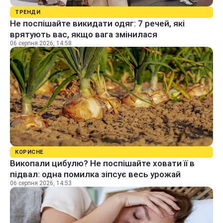
ТРЕНДИ
Не поспішайте викидати одяг: 7 речей, які
врятують вас, якщо вага змінилася
06 серпня 2026, 14:58
КОРИСНЕ
Викопали цибулю? Не поспішайте ховати її в
підвал: одна помилка зіпсує весь урожай
06 серпня 2026, 14:53