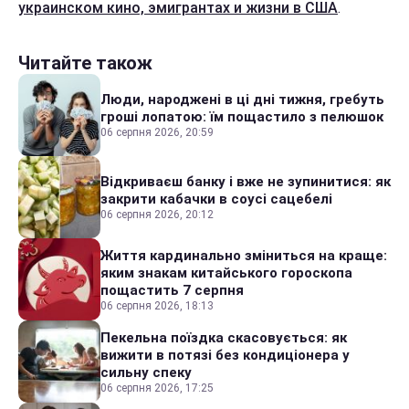
украинском кино, эмигрантах и жизни в США
.
Читайте також
Люди, народжені в ці дні тижня, гребуть
гроші лопатою: їм пощастило з пелюшок
06 серпня 2026, 20:59
Відкриваєш банку і вже не зупинитися: як
закрити кабачки в соусі сацебелі
06 серпня 2026, 20:12
Життя кардинально зміниться на краще:
яким знакам китайського гороскопа
пощастить 7 серпня
06 серпня 2026, 18:13
Пекельна поїздка скасовується: як
вижити в потязі без кондиціонера у
сильну спеку
06 серпня 2026, 17:25