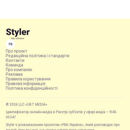
FB
Про проєкт
Редакційна політика і стандарти
Контакти
Команда
Про компанію
Реклама
Правила користування
Правова інформація
Політика конфіденційності
© 2026 LLC «UBT MEDIA»
Ідентифікатор онлайн-медіа в Реєстрі суб’єктів у сфері медіа — R40-
05347
Styler є розважальним проєктом «РБК-Україна», який розповідає про