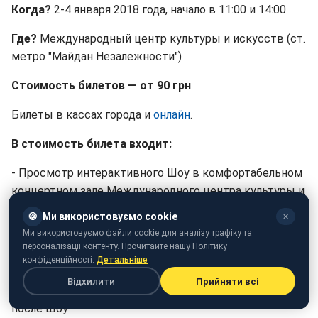
Когда?
2-4 января 2018 года, начало в 11:00 и 14:00
Где?
Международный центр культуры и искусств (ст.
метро "Майдан Незалежности")
Стоимость билетов — от 90 грн
Билеты в кассах города и
онлайн
.
В стоимость билета входит:
- Просмотр интерактивного Шоу в комфортабельном
концертном зале Международного центра культуры и
искусств
🍪
Ми використовуємо cookie
✕
Ми використовуємо файли cookie для аналізу трафіку та
- Новогоднее настроение и сказочная атмосфера —
персоналізації контенту. Прочитайте нашу Політику
Дед Мороз, новогодняя елка, анимационная
конфіденційності.
Детальніше
программа "Фикси БУМ" — веселые игры с
Відхилити
Прийняти всі
Фиксиками в фойе концертного зала перед началом и
после Шоу