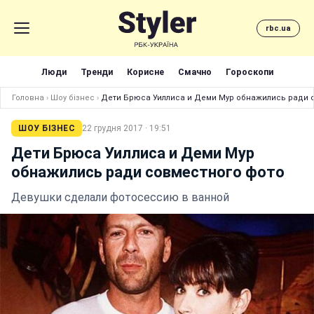
rbc.ua
Люди
Тренди
Корисне
Смачно
Гороскопи
Головна
›
Шоу бізнес
›
Дети Брюса Уиллиса и Деми Мур обнажились ради 
ШОУ БІЗНЕС
22 грудня 2017 · 19:51
Дети Брюса Уиллиса и Деми Мур
обнажились ради совместного фото
Девушки сделали фотосессию в ванной