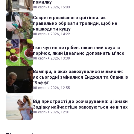
помилку
08 серпня 2026, 15:03
Секрети розкішного цвітіння: як
правильно обрізати троянди, щоб не
нашкодити кущу
08 серпня 2026, 14:22
І кетчуп не потрібен: пікантний соус із
порічок, який ідеально доповнить м'ясо
08 серпня 2026, 13:39
Вампіри, в яких закохувалися мільйони:
як сьогодні змінилися Енджел та Спайк із
"Баффі"
08 серпня 2026, 12:55
Від пристрасті до розчарування: ці знаки
Зодіаку найчастіше закохуються не в тих
08 серпня 2026, 12:01