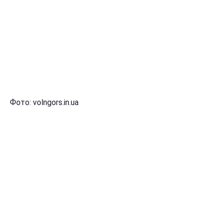
Фото: volngors.in.ua