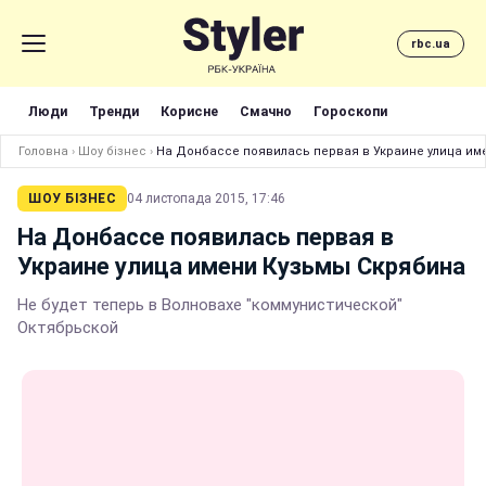
rbc.ua
Люди
Тренди
Корисне
Смачно
Гороскопи
Головна
›
Шоу бізнес
›
На Донбассе появилась первая в Украине улица им
ШОУ БІЗНЕС
04 листопада 2015, 17:46
На Донбассе появилась первая в
Украине улица имени Кузьмы Скрябина
Не будет теперь в Волновахе "коммунистической"
Октябрьской