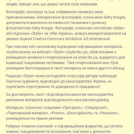
людей, тренди і все, що цікаво читати поза новинами.
Фотографії, ілюстрації та інші зображення належать їхнім
правовласникам. Використання фотографій, позначених Getty Images,
допускається виключно за наявності письмового дозволу
фотоагентства Getty Images. Фотографії, позначені логотипом «Styler»
або підписані «Styler» чи «РБК-Україна», можуть використовуватися на
умовах ліцензії Creative Commons Attribution 4.0 International.
При повному або частковому відтворенні інформаційних матеріалів,
опублікованих на вебсайті «Styler» (styler.rbc.ua), обов'язковим є
розміщення активного гіперпосилання на styler.rbc.ua, відкритого для
індексації пошуковими системами. Таке гіперпосилання має бути
розміщене безпосередньо в тексті матеріалу не нижче другого абзацу.
Редакція «Styler» може не поділяти точку зору авторів публікацій.
Оціночні судження, відповідно до законодавства України, не
підлягають спростуванню та доведенню їх правдивості.
За достовірність, зміст і відповідність вимогам законодавства
рекламних матеріалів відповідальність несе рекламодавець.
Матеріали, позначені плашками «Прес-реліз», «Спецпроєкт»,
«Партнерський матеріал», «Promo», «Благодійність» та «Резонанс»,
розміщуються на правах реклами.
Рубрика «Новини компаній» є інформаційним форматом, що містить
новини, повідомлення та оголошення, пов'язані з діяльністю