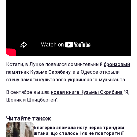
Кстати, в Луцке появился сомнительный
бронзовый
памятник Кузьме Скрябину
, а в Одессе открыли
стену памяти культового украинского музыканта
.
В сентябре вышла
новая книга Кузьмы Скрябина
"Я,
Шоник и Шпицберген".
Читайте також
Блогерка зламала ногу через трендові
штани: що сталось і як не повторити її