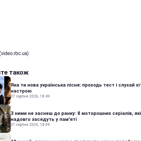
video.rbc.ua)
йте також
Яка ти нова українська пісня: проходь тест і слухай хі
настрою
07 серпня 2026, 18:49
З ними не заснеш до ранку: 8 моторошних серіалів, які
надовго засядуть у пам'яті
07 серпня 2026, 18:09