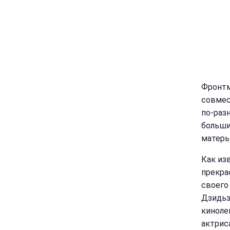
Фронтм
совмес
по-раз
больши
матерь
Как из
прекра
своего
Дзидьз
киноле
актрис