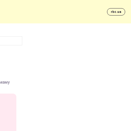
rbc.ua
 маму