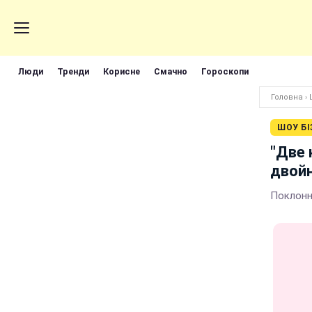
Люди
Тренди
Корисне
Смачно
Гороскопи
Головна
›
ШОУ БІ
"Две 
двойн
Поклонн