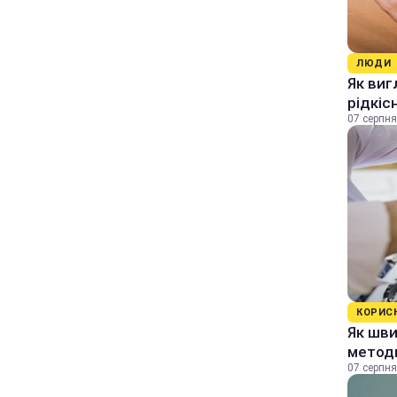
ЛЮДИ
Як виг
рідкіс
07 серпня
КОРИС
Як шви
методи
07 серпня