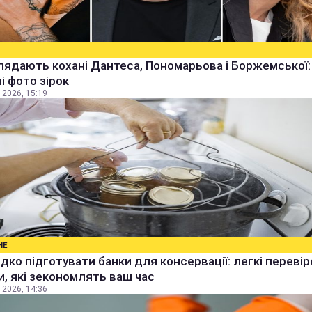
лядають кохані Дантеса, Пономарьова і Боржемської:
ні фото зірок
 2026, 15:19
НЕ
дко підготувати банки для консервації: легкі перевір
, які зекономлять ваш час
 2026, 14:36