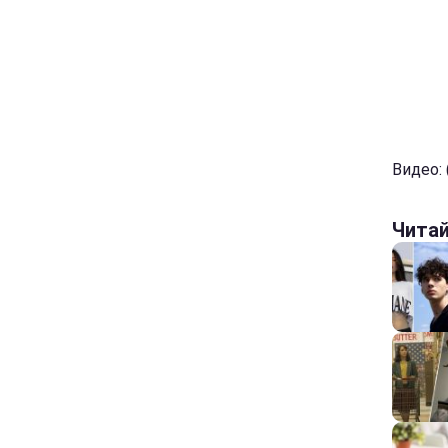
Видео: (
Чита