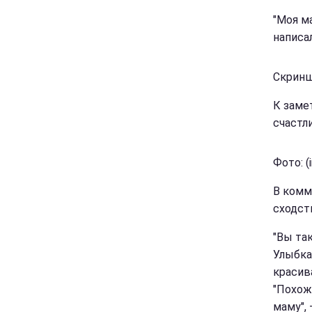
"Моя м
написал
Скринш
К заме
счастл
Фото: (
В комм
сходст
"Вы так
Улыбка 
красива
"Похожи
маму",