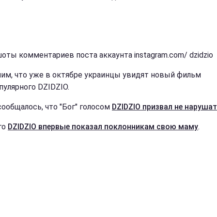
оты комментариев поста аккаунта instagram.com/ dzidzio
им, что уже в октябре украинцы увидят новый фильм
пулярного DZIDZIO.
сообщалось, что "Бог" голосом
DZIDZIO призвал не наруша
го
DZIDZIO впервые показал поклонникам свою маму
.