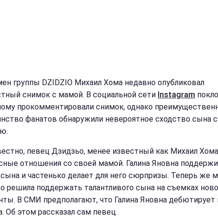
ен группы DZIDZIO Михаил Хома недавно опубликовал
тный снимок с мамой. В социальной сети
Instagram
покло
ному прокомментировали снимок, однако преимуществен
нство фанатов обнаружили невероятное сходство сына с
ю.
вестно, певец Дзидзьо, менее известный как Михаил Хома
сные отношения со своей мамой. Галина Яновна поддерж
 сына и частенько делает для него сюрпризы. Теперь же 
о решила поддержать талантливого сына на съемках нов
нты. В СМИ предполагают, что Галина Яновна дебютирует 
а. Об этом рассказал сам певец.