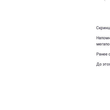
Скринш
Напомн
мегапо
Ранее 
До это