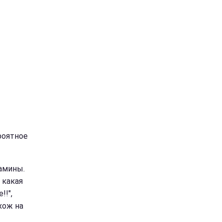
–
роятное
мамины.
 какая
!!",
охож на