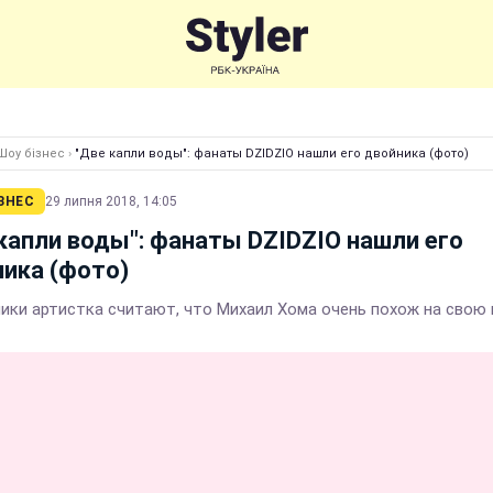
Шоу бізнес
›
"Две капли воды": фанаты DZIDZIO нашли его двойника (фото)
ЗНЕС
29 липня 2018, 14:05
капли воды": фанаты DZIDZIO нашли его
ика (фото)
ики артистка считают, что Михаил Хома очень похож на свою