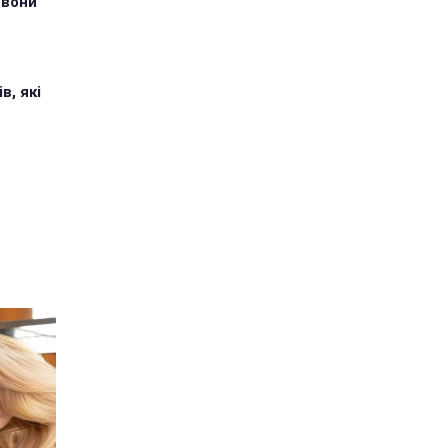
 вони
в, які