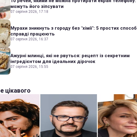
10 речей, якими не можна протирати екран телефону:
можуть його зіпсувати
07 серпня 2026, 17:18
Мурахи зникнуть з городу без "хімії": 5 простих способі
справді працюють
07 серпня 2026, 16:37
Ажурні млинці, які не рвуться: рецепт із секретним
інгредієнтом для ідеальних дірочок
07 серпня 2026, 15:55
е цікавого