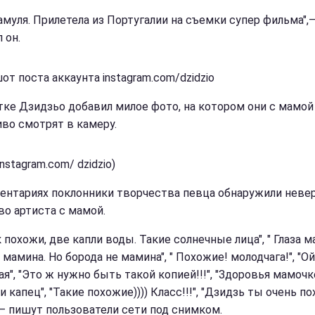
амуля. Прилетела из Португалии на съемки супер фильма",
 он.
от поста аккаунта instagram.com/dzidzio
тке Дзидзьо добавил милое фото, на котором они с мамой
иво смотрят в камеру.
instagram.com/ dzidzio)
ентариях поклонники творчества певца обнаружили неве
во артиста с мамой.
 похожи, две капли воды. Такие солнечные лица", " Глаза 
мамина. Но борода не мамина", " Похожие! молодчага!", "Ой
я", "Это ж нужно быть такой копией!!!", "Здоровья мамочке
 капец", "Такие похожие)))) Класс!!!", "Дзидзь ты очень п
 — пишут пользователи сети под снимком.