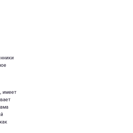
нники
ное
, имеет
ивает
мама
ой
как