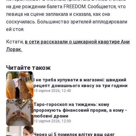
на дне рождении балета FREEDOM. Сообщается, что
певица на сцене заплакала и сказала, как она
соскучилась. Большинство зрителей апплодировали
ей стоя.
Кстати,
в сети рассказали о шикарной квартире Ани
Лорак.
Читайте також
І не треба купувати в магазині: швидкий
рецепт домашнього квасу за три години
10 серпня 2026, 12:40
Таро-гороскоп на тиждень: кому
пророкують фінансовий прорив, а кому -
любовні драми
10 серпня 2026, 12:00
Через ці 5 помилок влітку ваш одяг