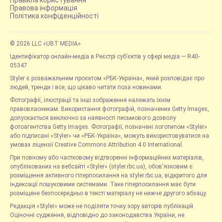
Правила користування
Правова інформація
Політика конфіденційності
© 2026 LLC «UBT MEDIA»
Ідентифікатор онлайн-медіа в Реєстрі суб’єктів у сфері медіа — R40-
05347
Styler є розважальним проєктом «РБК-Україна», який розповідає про
людей, тренди і все, що цікаво читати поза новинами.
Фотографії, ілюстрації та інші зображення належать їхнім
правовласникам. Використання фотографій, позначених Getty Images,
допускається виключно за наявності письмового дозволу
фотоагентства Getty Images. Фотографії, позначені логотипом «Styler»
або підписані «Styler» чи «РБК-Україна», можуть використовуватися на
умовах ліцензії Creative Commons Attribution 4.0 International.
При повному або частковому відтворенні інформаційних матеріалів,
опублікованих на вебсайті «Styler» (styler.rbc.ua), обов'язковим є
розміщення активного гіперпосилання на styler.rbc.ua, відкритого для
індексації пошуковими системами. Таке гіперпосилання має бути
розміщене безпосередньо в тексті матеріалу не нижче другого абзацу.
Редакція «Styler» може не поділяти точку зору авторів публікацій.
Оціночні судження, відповідно до законодавства України, не