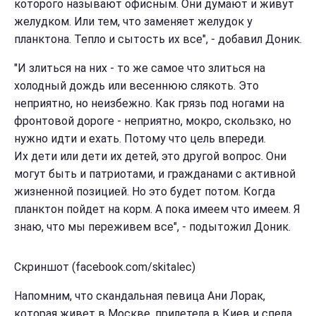
которого называют офисным. Они думают и живут
желудком. Или тем, что заменяет желудок у
планктона. Тепло и сытость их все", - добавил Доник.
"И злиться на них - то же самое что злиться на
холодный дождь или весеннюю слякоть. Это
неприятно, но неизбежно. Как грязь под ногами на
фронтовой дороге - неприятно, мокро, скользко, но
нужно идти и ехать. Потому что цель впереди.
Их дети или дети их детей, это другой вопрос. Они
могут быть и патриотами, и гражданами с активной
жизненной позицией. Но это будет потом. Когда
планктон пойдет на корм. А пока имеем что имеем. Я
знаю, что мы переживем все", - подытожил Доник.
Скриншот (facebook.com/skitalec)
Напомним, что скандальная певица Ани Лорак,
которая живет в Москве, прилетела в Киев и спела