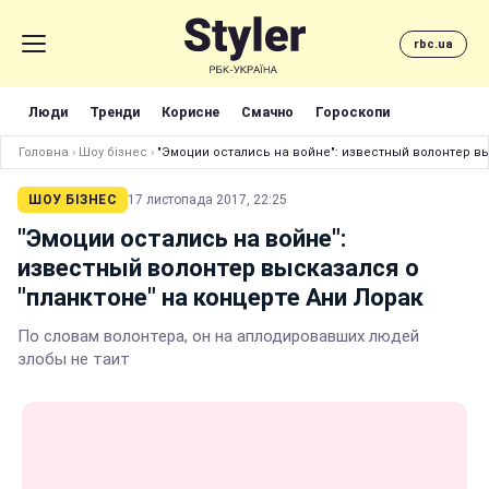
rbc.ua
Люди
Тренди
Корисне
Смачно
Гороскопи
Головна
›
Шоу бізнес
›
"Эмоции остались на войне": известный волонтер вы
ШОУ БІЗНЕС
17 листопада 2017, 22:25
"Эмоции остались на войне":
известный волонтер высказался о
"планктоне" на концерте Ани Лорак
По словам волонтера, он на аплодировавших людей
злобы не таит