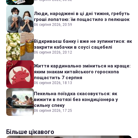
Люди, народжені в ці дні тижня, гребуть
гроші лопатою: їм пощастило з пелюшок
06 серпня 2026, 20:59
Відкриваєш банку і вже не зупинитися: як
закрити кабачки в соусі сацебелі
06 серпня 2026, 20:12
Життя кардинально зміниться на краще:
яким знакам китайського гороскопа
пощастить 7 серпня
06 серпня 2026, 18:13
Пекельна поїздка скасовується: як
вижити в потязі без кондиціонера у
сильну спеку
06 серпня 2026, 17:25
Більше цікавого