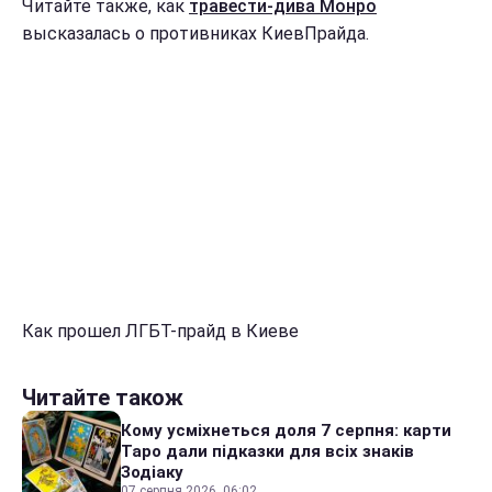
Читайте также, как
травести-дива Монро
высказалась о противниках КиевПрайда.
Как прошел ЛГБТ-прайд в Киеве
Читайте також
Кому усміхнеться доля 7 серпня: карти
Таро дали підказки для всіх знаків
Зодіаку
07 серпня 2026, 06:02