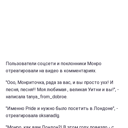
Пользователи соцсети и поклонники Монро
отреагировали на видео в комментариях.
"Ооо, Монриточка, рада за вас, и вы просто ухх! И
песня, песня!! Моя любимая , великая Уитни и вы!", -
написала tanya_from_dobroe.
"Именно Pride и нужно было посетить в Лондоне", -
отреагировала oksanadlg.
"Монро, как вам Лондон?! В этом году повезло - с