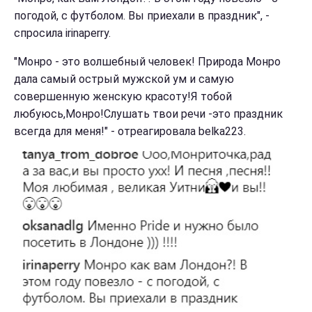
погодой, с футболом. Вы приехали в праздник", -
спросила irinaperry.
"Монро - это волшебный человек! Природа Монро
дала самый острый мужской ум и самую
совершенную женскую красоту!Я тобой
любуюсь,Монро!Слушать твои речи -это праздник
всегда для меня!" - отреагировала belka223.