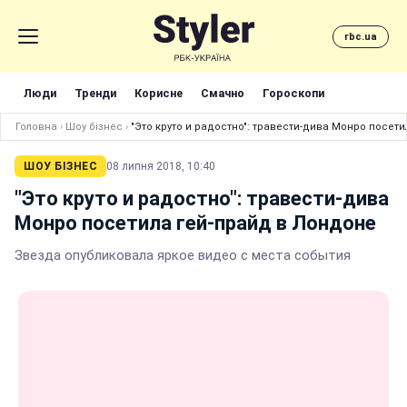
rbc.ua
Люди
Тренди
Корисне
Смачно
Гороскопи
Головна
›
Шоу бізнес
›
"Это круто и радостно": травести-дива Монро посет
ШОУ БІЗНЕС
08 липня 2018, 10:40
"Это круто и радостно": травести-дива
Монро посетила гей-прайд в Лондоне
Звезда опубликовала яркое видео с места события