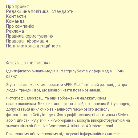
Про проєкт
Редакційна політика і стандарти
Контакти
Команда
Про компанію
Реклама
Правила користування
Правова інформація
Політика конфіденційності
© 2026 LLC «UBT MEDIA»
Ідентифікатор онлайн-медіа в Реєстрі суб’єктів у сфері медіа — R40-
05347
Styler є розважальним проєктом «РБК-Україна», який розповідає про
людей, тренди і все, що цікаво читати поза новинами.
Фотографії, ілюстрації та інші зображення належать їхнім
правовласникам. Використання фотографій, позначених Getty Images,
допускається виключно за наявності письмового дозволу
фотоагентства Getty Images. Фотографії, позначені логотипом «Styler»
або підписані «Styler» чи «РБК-Україна», можуть використовуватися на
умовах ліцензії Creative Commons Attribution 4.0 International.
При повному або частковому відтворенні інформаційних матеріалів,