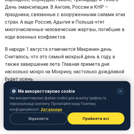
День эмансипации. В Анголе, России и КНР –
праздники, связанные с вооруженными силами этих
стран. А еще Россия, Адыгея и Польша чтят
многочисленные человеческие жертвы, погибшие в
ходе военных конфликтов.
В народе 1 августа отмечается Макринин день.
Считалось, что это самый мокрый день в году, а
также завершение лета. Главная примета дня:
насколько мокро на Мокрину, настолько дождливой
будет осень.
1 августа: какие значимые события
🍪
Ми використовуємо cookie
✕
сегодня происходили в Украине и мире в
Ми використовуємо файли cookie для аналізу трафіку та
персоналізації контенту. Прочитайте нашу Політику
разные годы
конфіденційності.
Детальніше
Відхилити
Прийняти всі
В 1774 году был открыт химический элемент
кислород.