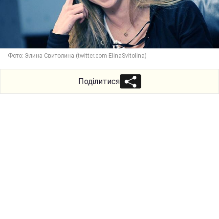
Фото: Элина Свитолина (twitter.com-ElinaSvitolina)
Поділитися