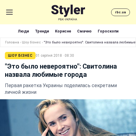
rbc.ua
Люди
Тренди
Корисне
Смачно
Гороскопи
Головна
›
Шоу бізнес
›
"Это было невероятно": Свитолина назвала любимые
ШОУ БІЗНЕС
01 серпня 2018 · 08:30
"Это было невероятно": Свитолина
назвала любимые города
Первая ракетка Украины поделилась секретами
личной жизни